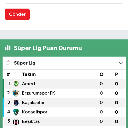
Gönder
Süper Lig Puan Durumu
Süper Lig
#
Takım
O
P
1
Amed
0
0
2
Erzurumspor FK
0
0
3
Başakşehir
0
0
4
Kocaelispor
0
0
5
Beşiktaş
0
0