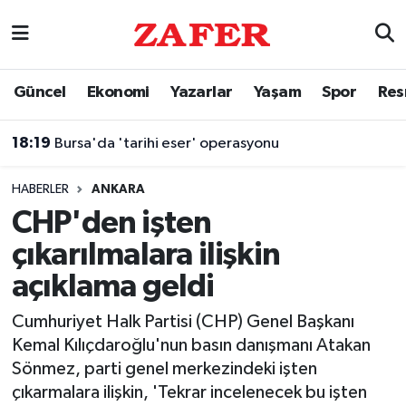
Nöbetçi Eczaneler
Güncel
Ekonomi
Yazarlar
Yaşam
Spor
Res
Hava Durumu
18:19
Bursa'da 'tarihi eser' operasyonu
Ankara Namaz Vakitleri
HABERLER
ANKARA
Trafik Durumu
CHP'den işten
çıkarılmalara ilişkin
Süper Lig Puan Durumu ve Fikstür
açıklama geldi
Tüm Manşetler
Cumhuriyet Halk Partisi (CHP) Genel Başkanı
Kemal Kılıçdaroğlu'nun basın danışmanı Atakan
Son Dakika Haberleri
Sönmez, parti genel merkezindeki işten
çıkarmalara ilişkin, 'Tekrar incelenecek bu işten
Haber Arşivi