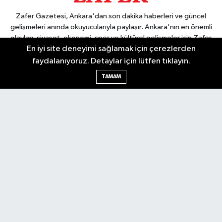
Zafer Gazetesi, Ankara'dan son dakika haberleri ve güncel
gelişmeleri anında okuyucularıyla paylaşır. Ankara'nın en önemli
olayları, siyaset, ekonomi, spor ve kültürel gelişmeler için Zafer
En iyi site deneyimi sağlamak için çerezlerden
Gazetesi'ni takip edin. Başkentin güvendiği haber kaynağı.
faydalanıyoruz. Detaylar için lütfen tıklayın.
TAMAM
Nöbetçi Eczaneler
Hava Durumu
Ankara Namaz Vakitleri
Trafik Durumu
Puan Durumu ve Fikstür
Tüm Manşetler
Son Dakika Haberleri
Haber Arşivi
Güncel
Ekonomi
Künye
Yazarlar
Yaşam
Spor
Asayiş
Bilim & Teknoloji
Genel