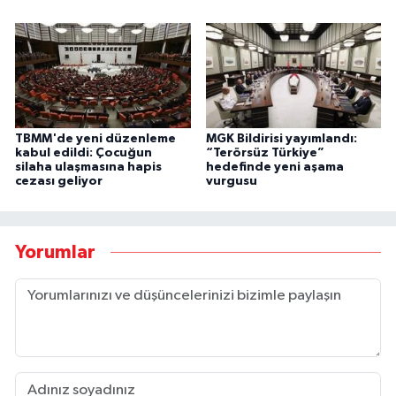
TBMM'de yeni düzenleme
MGK Bildirisi yayımlandı:
kabul edildi: Çocuğun
“Terörsüz Türkiye”
silaha ulaşmasına hapis
hedefinde yeni aşama
cezası geliyor
vurgusu
Yorumlar