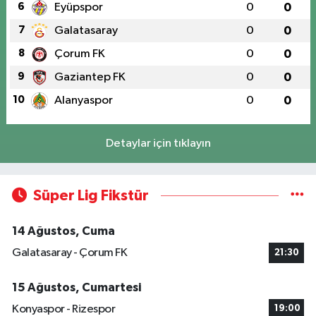
6
Eyüpspor
0
0
7
Galatasaray
0
0
8
Çorum FK
0
0
9
Gaziantep FK
0
0
10
Alanyaspor
0
0
Detaylar için tıklayın
Süper Lig Fikstür
14 Ağustos, Cuma
Galatasaray - Çorum FK
21:30
15 Ağustos, Cumartesi
Konyaspor - Rizespor
19:00