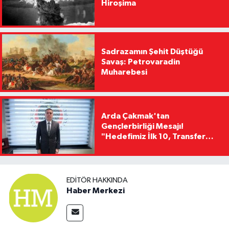
Hiroşima
Sadrazamın Şehit Düştüğü
Savaş: Petrovaradin
Muharebesi
Arda Çakmak'tan
Gençlerbirliği Mesajı!
"Hedefimiz İlk 10, Transfer
Yasağını Kısa Sürede
Kaldıracağız"
EDITÖR HAKKINDA
Haber Merkezi