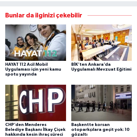
Bunlar da ilginizi çekebilir
HAYAT 112 Acil Mobil
BİK’ten Ankara’da
Uygulaması için yeni kamu
Uygulamalı Mevzuat Eğitimi
spotu yayında
CHP’den Menderes
Başkentte korsan
Belediye Başkanı İlkay Çiçek
otoparkçılara geçit yok: 10
hakkında kesin ihraç süreci
gözaltı