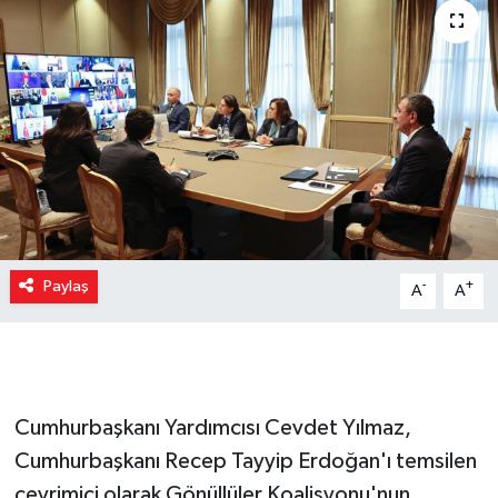
Paylaş
-
+
A
A
Cumhurbaşkanı Yardımcısı Cevdet Yılmaz,
Cumhurbaşkanı Recep Tayyip Erdoğan'ı temsilen
çevrimiçi olarak Gönüllüler Koalisyonu'nun