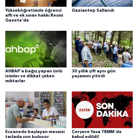
Yükseköğretimde öğrenci
Gaziantep Sallandı
affı ve ek sınav hakkı Resmi
Gazete’de
AHBAP’a bağış yapan ünlü
30 yıllık çift aynı gün
isimler ve dikkat çeken
yaşamını yitirdi
miktarlar
Eczanede başlayan mesaisi
Çerçeve Yasa TBMM'de
tarlada son buluyor
kabul edildi!