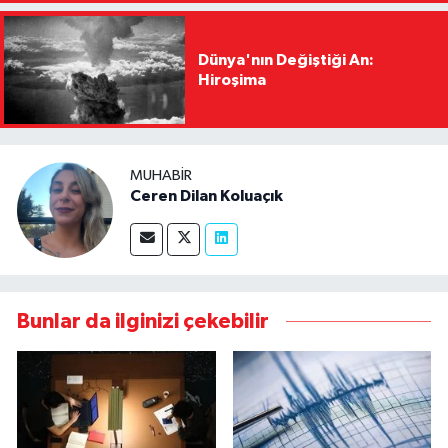
Dünya'nın Değiştiği An:
Hiroşima
MUHABIR
Ceren Dilan Koluaçık
Bunlar da ilginizi çekebilir