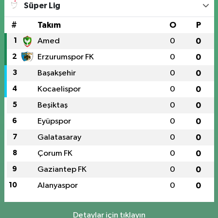
Süper Lig
#
Takım
O
P
1
Amed
0
0
2
Erzurumspor FK
0
0
3
Başakşehir
0
0
4
Kocaelispor
0
0
5
Beşiktaş
0
0
6
Eyüpspor
0
0
7
Galatasaray
0
0
8
Çorum FK
0
0
9
Gaziantep FK
0
0
10
Alanyaspor
0
0
Detaylar için tıklayın