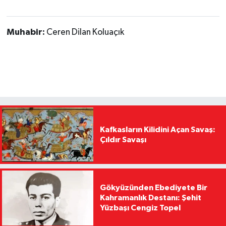
Muhabir:
Ceren Dilan Koluaçık
Kafkasların Kilidini Açan Savaş:
Çıldır Savaşı
Gökyüzünden Ebediyete Bir
Kahramanlık Destanı: Şehit
Yüzbaşı Cengiz Topel