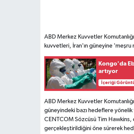
ABD Merkez Kuvvetler Komutanlığ
kuvvetleri, İran'ın güneyine 'meşru 
Kongo'da Ebo
artıyor
İçeriği Görünt
ABD Merkez Kuvvetler Komutanlığı
güneyindeki bazı hedeflere yönelik ye
CENTCOM Sözcüsü Tim Hawkins, op
gerçekleştirildiğini öne sürerek hede