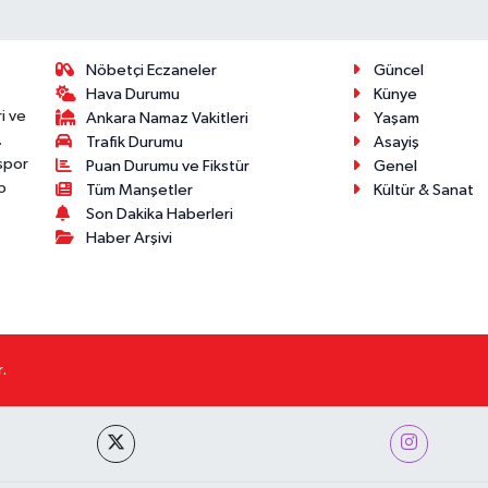
Nöbetçi Eczaneler
Güncel
Hava Durumu
Künye
i ve
Ankara Namaz Vakitleri
Yaşam
.
Trafik Durumu
Asayiş
 spor
Puan Durumu ve Fikstür
Genel
p
Tüm Manşetler
Kültür & Sanat
Son Dakika Haberleri
Haber Arşivi
.