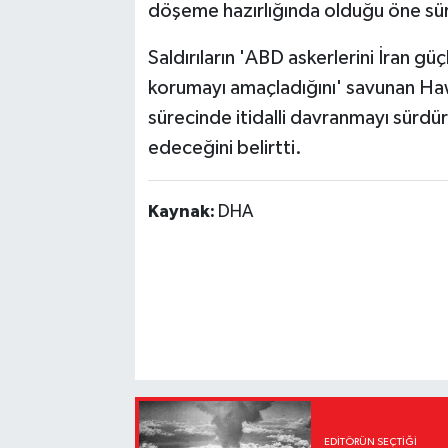
döşeme hazırlığında olduğu öne sürü
Saldırıların 'ABD askerlerini İran gü
korumayı amaçladığını' savunan H
sürecinde itidalli davranmayı sürd
edeceğini belirtti.
Kaynak:
DHA
EDITÖRÜN SEÇTIĞI