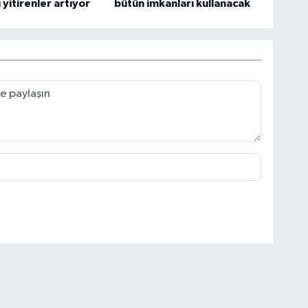
 yitirenler artıyor
bütün imkanları kullanacak