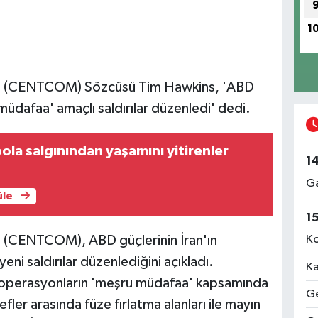
1
ı (CENTCOM) Sözcüsü Tim Hawkins, 'ABD
müdafaa' amaçlı saldırılar düzenledi' dedi.
la salgınından yaşamını yitirenler
1
Ga
üle
1
Ko
 (CENTCOM), ABD güçlerinin İran'ın
ni saldırılar düzenlediğini açıkladı.
Ka
erasyonların 'meşru müdafaa' kapsamında
Ge
fler arasında füze fırlatma alanları ile mayın