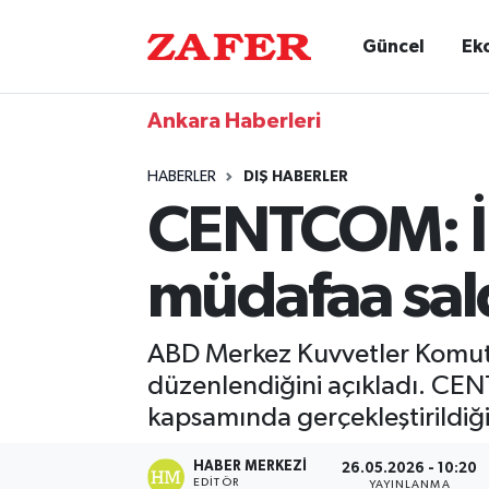
Güncel
Ek
Ankara Haberleri
HABERLER
DIŞ HABERLER
CENTCOM: İr
müdafaa sald
ABD Merkez Kuvvetler Komutanl
düzenlendiğini açıkladı. C
kapsamında gerçekleştirildiğin
HABER MERKEZI
26.05.2026 - 10:20
EDITÖR
YAYINLANMA