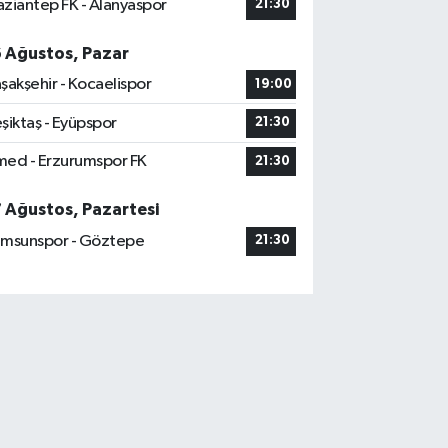
ziantep FK - Alanyaspor
21:30
6 Ağustos, Pazar
şakşehir - Kocaelispor
19:00
şiktaş - Eyüpspor
21:30
ed - Erzurumspor FK
21:30
7 Ağustos, Pazartesi
msunspor - Göztepe
21:30