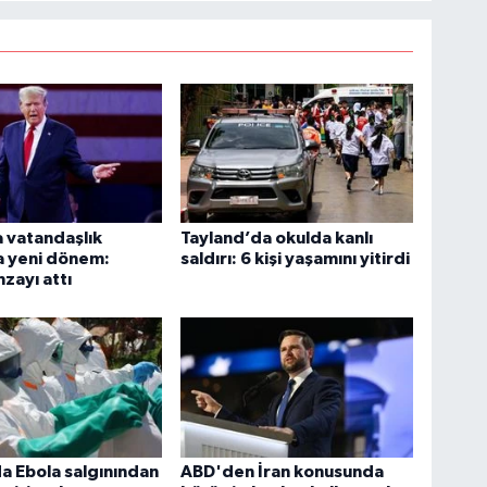
 vatandaşlık
Tayland’da okulda kanlı
a yeni dönem:
saldırı: 6 kişi yaşamını yitirdi
zayı attı
 Ebola salgınından
ABD'den İran konusunda