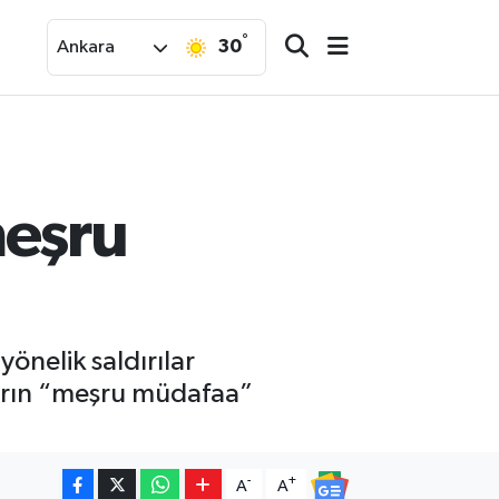
°
30
Ankara
meşru
önelik saldırılar
arın “meşru müdafaa”
-
+
A
A