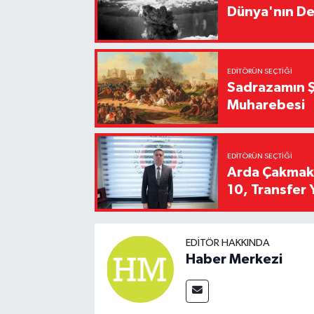
Dünya'nın De
EDITÖRÜN SEÇTIĞI
Sadrazamın Ş
Muharebesi
EDITÖRÜN SEÇTIĞI
Arda Çakmak't
10, Transfer 
EDITÖR HAKKINDA
Haber Merkezi