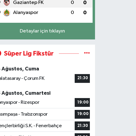
9
Gaziantep FK
0
0
0
Alanyaspor
0
0
Detaylar için tıklayın
Süper Lig Fikstür
4 Ağustos, Cuma
latasaray - Çorum FK
21:30
5 Ağustos, Cumartesi
nyaspor - Rizespor
19:00
sımpaşa - Trabzonspor
19:00
nçlerbirliği S.K. - Fenerbahçe
21:30