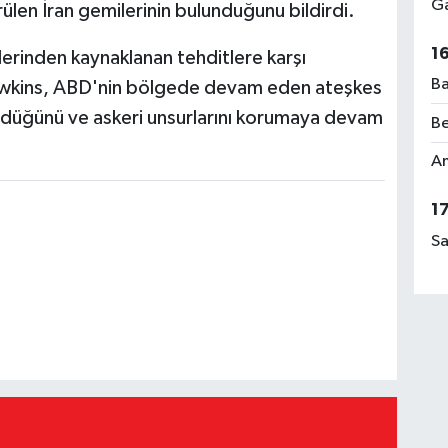
Ga
len İran gemilerinin bulunduğunu bildirdi.
1
çlerinden kaynaklanan tehditlere karşı
Ba
awkins, ABD'nin bölgede devam eden ateşkes
ürdüğünü ve askeri unsurlarını korumaya devam
Be
Am
1
Sa