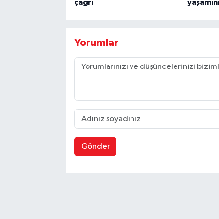
çağrı
yaşamını
Yorumlar
Gönder