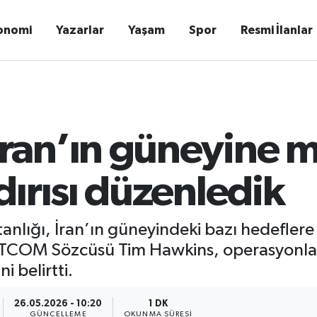
onomi
Yazarlar
Yaşam
Spor
Resmi İlanlar
an’ın güneyine 
ırısı düzenledik
ığı, İran’ın güneyindeki bazı hedeflere y
ENTCOM Sözcüsü Tim Hawkins, operasyonl
i belirtti.
26.05.2026 - 10:20
1 DK
GÜNCELLEME
OKUNMA SÜRESI