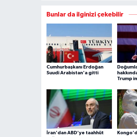
Bunlar da ilginizi çekebilir
Cumhurbaşkanı Erdoğan
Doğumla
Suudi Arabistan'a gitti
hakkınd
Trump im
İran'dan ABD'ye taahhüt
Kongo'da