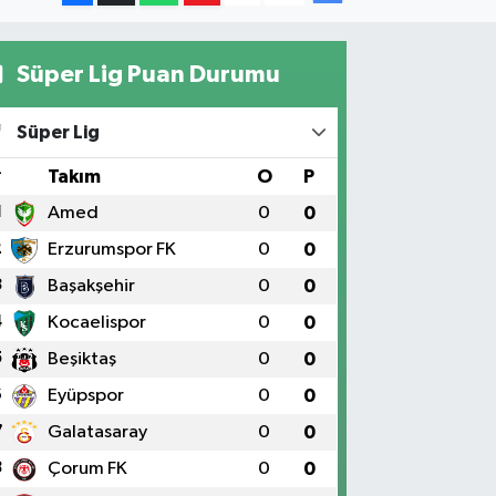
Süper Lig Puan Durumu
Süper Lig
#
Takım
O
P
1
Amed
0
0
2
Erzurumspor FK
0
0
3
Başakşehir
0
0
4
Kocaelispor
0
0
5
Beşiktaş
0
0
6
Eyüpspor
0
0
7
Galatasaray
0
0
8
Çorum FK
0
0