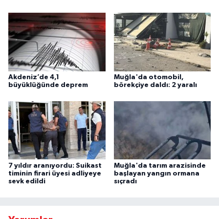
Akdeniz’de 4,1
Muğla'da otomobil,
büyüklüğünde deprem
börekçiye daldı: 2 yaralı
7 yıldır aranıyordu: Suikast
Muğla'da tarım arazisinde
timinin firari üyesi adliyeye
başlayan yangın ormana
sevk edildi
sıçradı