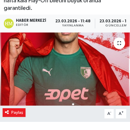
hafta kala Play-Off biletini büyük oranda
garantiledi.
HABER MERKEZI
23.03.2026 - 11:48
23.03.2026 - 11
EDITÖR
YAYINLANMA
GÜNCELLEME
Paylaş
-
+
A
A