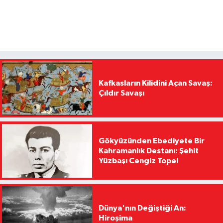
Kafkasların Kilidini Açan Savaş:
Çıldır Savaşı
Gökyüzünden Ebediyete Bir
Kahramanlık Destanı: Şehit
Yüzbaşı Cengiz Topel
Dünya'nın Değiştiği An:
Hiroşima