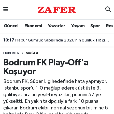
Nöbetçi Eczaneler
Güncel
Ekonomi
Yazarlar
Yaşam
Spor
Res
Hava Durumu
10:17
Habur Gümrük Kapısı’nda 2026’nın günlük TIR çıkış rekoru kırıldı
Ankara Namaz Vakitleri
HABERLER
MUĞLA
Trafik Durumu
Bodrum FK Play-Off'a
Koşuyor
Süper Lig Puan Durumu ve Fikstür
Bodrum FK, Süper Lig hedefinde hata yapmıyor.
Tüm Manşetler
İstanbulspor’u 1-0 mağlup ederek üst üste 3.
galibiyetini alan yeşil-beyazlılar, puanını 57’ye
Son Dakika Haberleri
yükseltti. En yakın takipçisiyle farkı 10 puana
çıkaran Bodrum ekibi, normal sezonun bitimine 6
Haber Arşivi