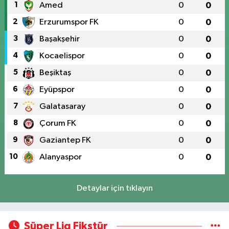
1
Amed
0
0
2
Erzurumspor FK
0
0
3
Başakşehir
0
0
4
Kocaelispor
0
0
5
Beşiktaş
0
0
6
Eyüpspor
0
0
7
Galatasaray
0
0
8
Çorum FK
0
0
9
Gaziantep FK
0
0
10
Alanyaspor
0
0
Detaylar için tıklayın
Süper Lig Fikstür