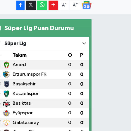
-
+
A
A
Süper Lig Puan Durumu
Süper Lig
#
Takım
O
P
1
Amed
0
0
2
Erzurumspor FK
0
0
3
Başakşehir
0
0
4
Kocaelispor
0
0
5
Beşiktaş
0
0
6
Eyüpspor
0
0
7
Galatasaray
0
0