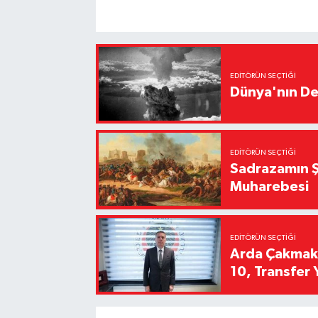
EDITÖRÜN SEÇTIĞI
Dünya'nın De
EDITÖRÜN SEÇTIĞI
Sadrazamın Ş
Muharebesi
EDITÖRÜN SEÇTIĞI
Arda Çakmak't
10, Transfer 