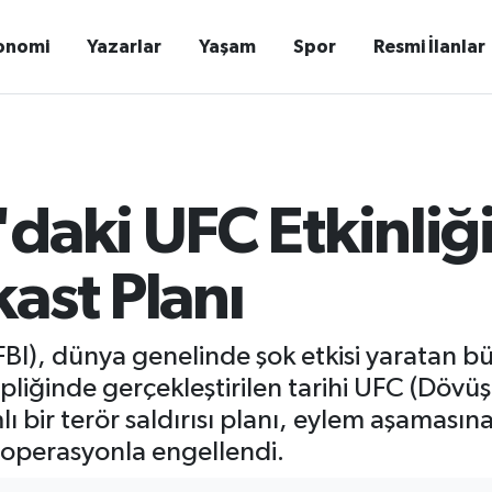
onomi
Yazarlar
Yaşam
Spor
Resmi İlanlar
'daki UFC Etkinliğ
ast Planı
I), dünya genelinde şok etkisi yaratan büy
liğinde gerçekleştirilen tarihi UFC (Dövüş
 bir terör saldırısı planı, eylem aşamas
 operasyonla engellendi.