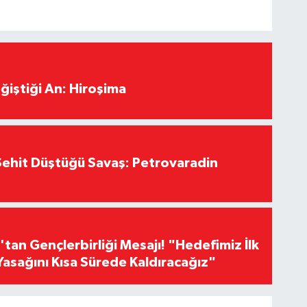
ğiştiği An: Hiroşima
ehit Düştüğü Savaş: Petrovaradin
an Gençlerbirliği Mesajı! "Hedefimiz İlk
Yasağını Kısa Sürede Kaldıracağız"