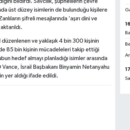
ndığını bildirdi. Savcılık, şüphelilerin çevre
ında üst düzey isimlerin de bulunduğu kişilere
Ga
nlıların şifreli mesajlarında 'aşırı dini ve
1
aktarıldı.
Ba
düzenlenen ve yaklaşık 4 bin 300 kişinin
Be
 de 85 bin kişinin mücadeleleri takip ettiği
Am
ubun hedef almayı planladığı isimler arasında
 Vance, İsrail Başbakanı Binyamin Netanyahu
1
in yer aldığı ifade edildi.
Sa