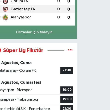
8
Çorum FK
0
0
9
Gaziantep FK
0
0
0
Alanyaspor
0
0
Detaylar için tıklayın
Süper Lig Fikstür
4 Ağustos, Cuma
latasaray - Çorum FK
21:30
5 Ağustos, Cumartesi
nyaspor - Rizespor
19:00
sımpaşa - Trabzonspor
19:00
nçlerbirliği S.K. - Fenerbahçe
21:30