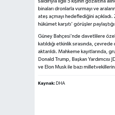
saldırıyla ilgili 5 kişinin gözaltına alı
binaları dronlarla vurmayı ve aralar
ateş açmayı hedeflediğini açıkladı. Za
hükümet karşıtı' görüşler paylaştığı 
Güney Bahçesi'nde davetlilere özel 
katıldığı etkinlik sırasında, çevrede
aktarıldı. Mahkeme kayıtlarında, gr
Donald Trump, Başkan Yardımcısı JD
ve Elon Musk ile bazı milletvekillerin
Kaynak:
DHA