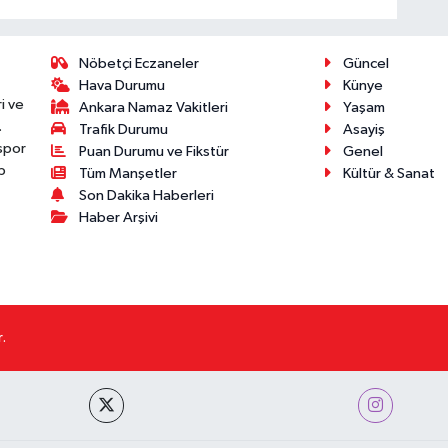
Nöbetçi Eczaneler
Güncel
Hava Durumu
Künye
i ve
Ankara Namaz Vakitleri
Yaşam
.
Trafik Durumu
Asayiş
 spor
Puan Durumu ve Fikstür
Genel
p
Tüm Manşetler
Kültür & Sanat
Son Dakika Haberleri
Haber Arşivi
.