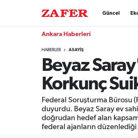
Güncel
Ek
Ankara Haberleri
HABERLER
ASAYIŞ
Beyaz Saray
Korkunç Suik
Federal Soruşturma Bürosu (FB
duyurdu. Beyaz Saray ev sahip
doğrudan hedef alan kapsamlı
federal ajanların düzenlediği