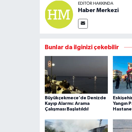
EDITÖR HAKKINDA
Haber Merkezi
Bunlar da ilginizi çekebilir
Büyükçekmece’de Denizde
Eskişehir
Kayıp Alarmı: Arama
Yangın Pa
Çalışması Başlatıldı!
Hastaney