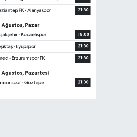
ziantep FK - Alanyaspor
21:30
6 Ağustos, Pazar
şakşehir - Kocaelispor
19:00
şiktaş - Eyüpspor
21:30
ed - Erzurumspor FK
21:30
7 Ağustos, Pazartesi
msunspor - Göztepe
21:30