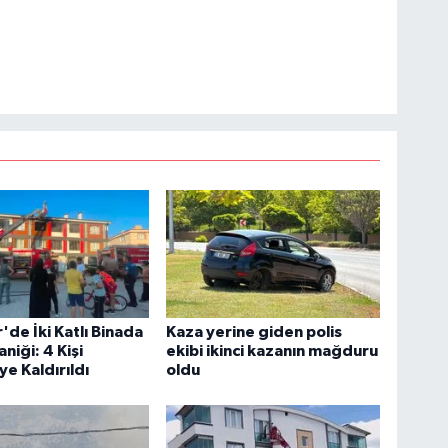
'de İki Katlı Binada
Kaza yerine giden polis
niği: 4 Kişi
ekibi ikinci kazanın mağduru
e Kaldırıldı
oldu