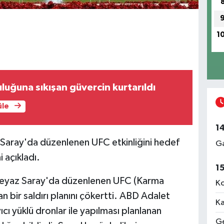
1
luğuna sıkışan güvercin kurtarıldı
üle
1
Saray'da düzenlenen UFC etkinliğini hedef
Ga
i açıkladı.
1
Beyaz Saray'da düzenlenen UFC (Karma
Ko
an bir saldırı planını çökertti. ABD Adalet
Ka
ıcı yüklü dronlar ile yapılması planlanan
Ge