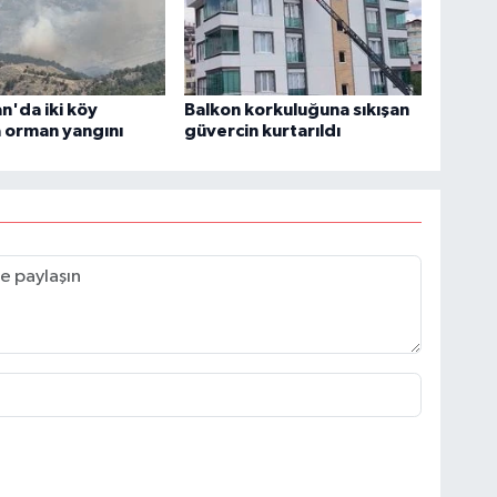
'da iki köy
Balkon korkuluğuna sıkışan
 orman yangını
güvercin kurtarıldı