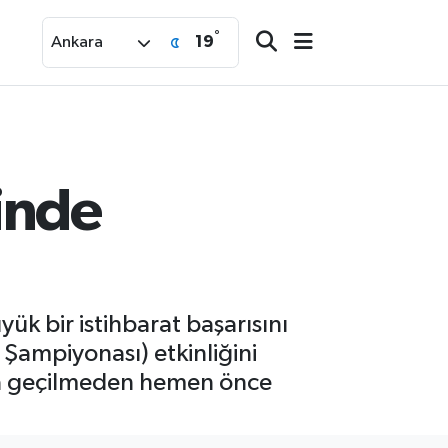
°
19
Ankara
inde
ük bir istihbarat başarısını
 Şampiyonası) etkinliğini
ına geçilmeden hemen önce