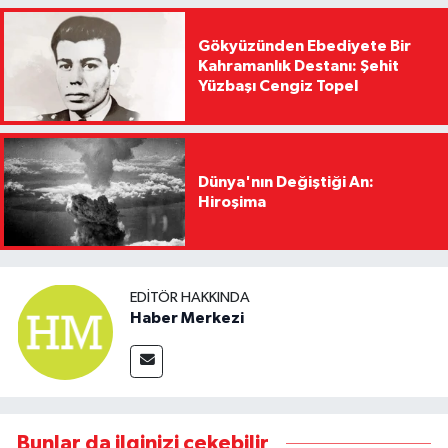
Gökyüzünden Ebediyete Bir
Kahramanlık Destanı: Şehit
Yüzbaşı Cengiz Topel
Dünya'nın Değiştiği An:
Hiroşima
EDITÖR HAKKINDA
Haber Merkezi
Bunlar da ilginizi çekebilir