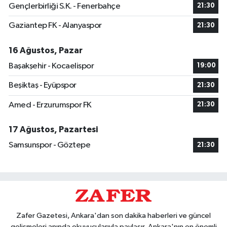
Gençlerbirliği S.K. - Fenerbahçe
21:30
Gaziantep FK - Alanyaspor
21:30
16 Ağustos, Pazar
Başakşehir - Kocaelispor
19:00
Beşiktaş - Eyüpspor
21:30
Amed - Erzurumspor FK
21:30
17 Ağustos, Pazartesi
Samsunspor - Göztepe
21:30
Zafer Gazetesi, Ankara'dan son dakika haberleri ve güncel
gelişmeleri anında okuyucularıyla paylaşır. Ankara'nın en önemli