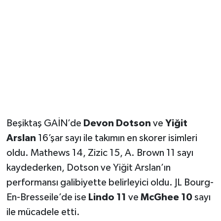
Beşiktaş GAİN’de
Devon Dotson
ve
Yiğit
Arslan
16’şar sayı ile takımın en skorer isimleri
oldu. Mathews 14, Zizic 15, A. Brown 11 sayı
kaydederken, Dotson ve Yiğit Arslan’ın
performansı galibiyette belirleyici oldu. JL Bourg-
En-Bresseile’de ise
Lindo 11
ve
McGhee 10
sayı
ile mücadele etti.