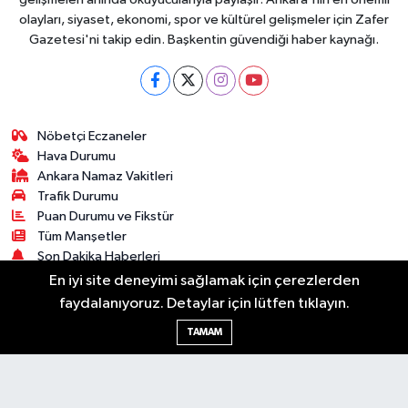
olayları, siyaset, ekonomi, spor ve kültürel gelişmeler için Zafer
Gazetesi'ni takip edin. Başkentin güvendiği haber kaynağı.
Nöbetçi Eczaneler
Hava Durumu
Ankara Namaz Vakitleri
Trafik Durumu
Puan Durumu ve Fikstür
Tüm Manşetler
Son Dakika Haberleri
Haber Arşivi
En iyi site deneyimi sağlamak için çerezlerden
faydalanıyoruz. Detaylar için lütfen tıklayın.
Güncel
Ekonomi
Künye
Yazarlar
Yaşam
TAMAM
Spor
Asayiş
Bilim & Teknoloji
Genel
Gündem
Kültür & Sanat
Magazin