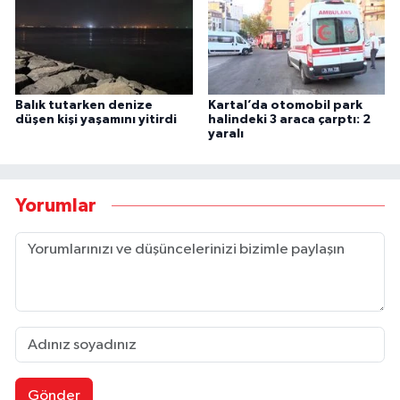
Balık tutarken denize
Kartal’da otomobil park
düşen kişi yaşamını yitirdi
halindeki 3 araca çarptı: 2
yaralı
Yorumlar
Gönder