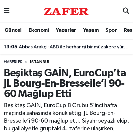
Nöbetçi Eczaneler
Güncel
Ekonomi
Yazarlar
Yaşam
Spor
Res
Hava Durumu
13:05
Abbas Arakçi: ABD ile herhangi bir müzakere yürütmüyoruz
Ankara Namaz Vakitleri
HABERLER
ISTANBUL
Trafik Durumu
Beşiktaş GAİN, EuroCup’ta
JL Bourg-En-Bresseile’i 90-
Süper Lig Puan Durumu ve Fikstür
60 Mağlup Etti
Tüm Manşetler
Beşiktaş GAİN, EuroCup B Grubu 5’inci hafta
maçında sahasında konuk ettiği JL Bourg-En-
Son Dakika Haberleri
Bresseile’i 90-60 mağlup etti. Siyah-beyazlı ekip,
bu galibiyetle gruptaki 4. zaferine ulaşırken,
Haber Arşivi