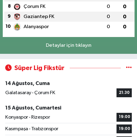
8
Çorum FK
0
0
9
Gaziantep FK
0
0
10
Alanyaspor
0
0
Detaylar için tıklayın
Süper Lig Fikstür
14 Ağustos, Cuma
Galatasaray - Çorum FK
21:30
15 Ağustos, Cumartesi
Konyaspor - Rizespor
19:00
Kasımpaşa - Trabzonspor
19:00