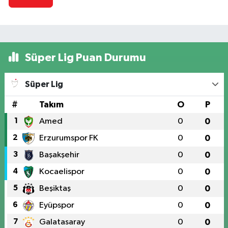
Süper Lig Puan Durumu
Süper Lig
#
Takım
O
P
1
Amed
0
0
2
Erzurumspor FK
0
0
3
Başakşehir
0
0
4
Kocaelispor
0
0
5
Beşiktaş
0
0
6
Eyüpspor
0
0
7
Galatasaray
0
0