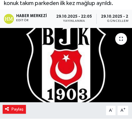
konuk takım parkeden ilk kez mağlup ayrıldı.
HABER MERKEZI
29.10.2025 - 22:05
29.10.2025 - 22
EDITÖR
YAYINLANMA
GÜNCELLEME
Paylaş
-
+
A
A