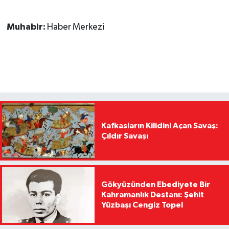
Muhabir:
Haber Merkezi
Kafkasların Kilidini Açan Savaş:
Çıldır Savaşı
Gökyüzünden Ebediyete Bir
Kahramanlık Destanı: Şehit
Yüzbaşı Cengiz Topel