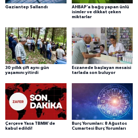
Gaziantep Sallandı
AHBAP’a bağış yapan ünlü
isimler ve dikkat çeken
miktarlar
30 yıllık çift aynı gün
Eczanede başlayan mesaisi
yaşamını yitirdi
tarlada son buluyor
Çerçeve Yasa TBMM'de
Burç Yorumları: 8 Ağustos
kabul edildi!
Cumartesi Burç Yorumları