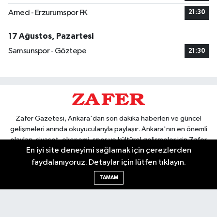
Amed - Erzurumspor FK
21:30
17 Ağustos, Pazartesi
Samsunspor - Göztepe
21:30
Zafer Gazetesi, Ankara'dan son dakika haberleri ve güncel
gelişmeleri anında okuyucularıyla paylaşır. Ankara'nın en önemli
olayları, siyaset, ekonomi, spor ve kültürel gelişmeler için Zafer
En iyi site deneyimi sağlamak için çerezlerden
Gazetesi'ni takip edin. Başkentin güvendiği haber kaynağı.
faydalanıyoruz. Detaylar için lütfen tıklayın.
TAMAM
Nöbetçi Eczaneler
Hava Durumu