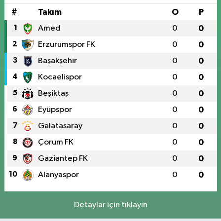
#
Takım
O
P
1
Amed
0
0
2
Erzurumspor FK
0
0
3
Başakşehir
0
0
4
Kocaelispor
0
0
5
Beşiktaş
0
0
6
Eyüpspor
0
0
7
Galatasaray
0
0
8
Çorum FK
0
0
9
Gaziantep FK
0
0
10
Alanyaspor
0
0
Detaylar için tıklayın