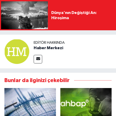
Dünya'nın Değiştiği An:
Hiroşima
EDITÖR HAKKINDA
Haber Merkezi
Bunlar da ilginizi çekebilir