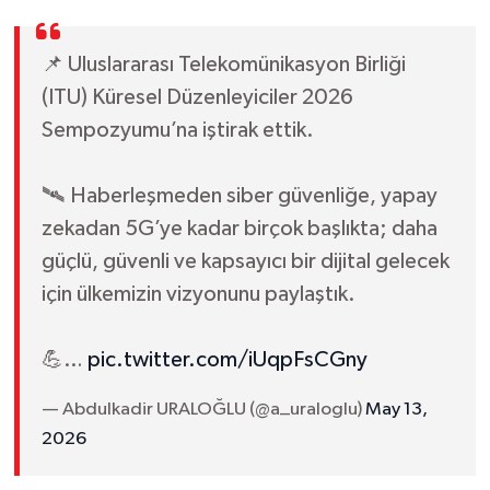
📌 Uluslararası Telekomünikasyon Birliği
(ITU) Küresel Düzenleyiciler 2026
Sempozyumu’na iştirak ettik.
🛰️ Haberleşmeden siber güvenliğe, yapay
zekadan 5G’ye kadar birçok başlıkta; daha
güçlü, güvenli ve kapsayıcı bir dijital gelecek
için ülkemizin vizyonunu paylaştık.
💪…
pic.twitter.com/iUqpFsCGny
— Abdulkadir URALOĞLU (@a_uraloglu)
May 13,
2026