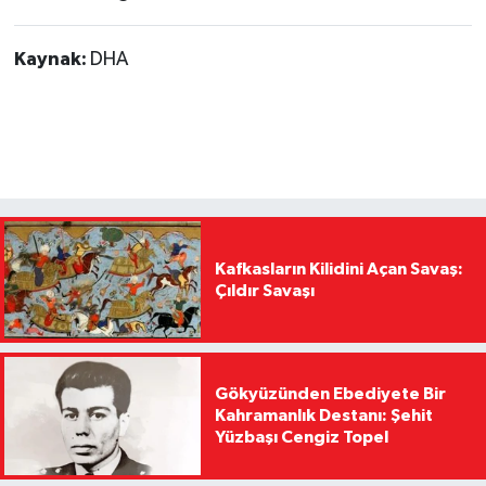
Kaynak:
DHA
Kafkasların Kilidini Açan Savaş:
Çıldır Savaşı
Gökyüzünden Ebediyete Bir
Kahramanlık Destanı: Şehit
Yüzbaşı Cengiz Topel