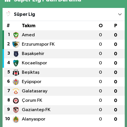
Süper Lig
#
Takım
O
P
1
Amed
0
0
2
Erzurumspor FK
0
0
3
Başakşehir
0
0
4
Kocaelispor
0
0
5
Beşiktaş
0
0
6
Eyüpspor
0
0
7
Galatasaray
0
0
8
Çorum FK
0
0
9
Gaziantep FK
0
0
10
Alanyaspor
0
0