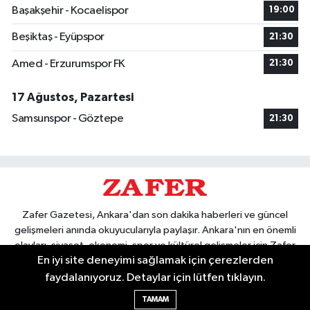
Başakşehir - Kocaelispor
19:00
Beşiktaş - Eyüpspor
21:30
Amed - Erzurumspor FK
21:30
17 Ağustos, Pazartesi
Samsunspor - Göztepe
21:30
Zafer Gazetesi, Ankara'dan son dakika haberleri ve güncel
gelişmeleri anında okuyucularıyla paylaşır. Ankara'nın en önemli
olayları, siyaset, ekonomi, spor ve kültürel gelişmeler için Zafer
En iyi site deneyimi sağlamak için çerezlerden
Gazetesi'ni takip edin. Başkentin güvendiği haber kaynağı.
faydalanıyoruz. Detaylar için lütfen tıklayın.
TAMAM