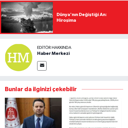
Dünya'nın Değiştiği An:
Hiroşima
EDITÖR HAKKINDA
Haber Merkezi
Bunlar da ilginizi çekebilir