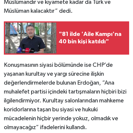
Müslümandır ve kıyamete kadar da Türk ve
Müslüman kalacaktır” dedi.
"81 ilde 'Aile Kampı'na
40 bin kişi katıldı"
Konuşmasının siyasi bölümünde ise CHP’de
yaşanan kurultay ve yargı sürecine ilişkin
değerlendirmelerde bulunan Erdoğan, “Ana
muhalefet partisi içindeki tartışmaların hiçbiri bizi
ilgilendirmiyor. Kurultay salonlarından mahkeme
koridorlarına taşan bu siyasi ve hukuki
mücadelenin hiçbir yerinde yokuz, olmadık ve
olmayacağız” ifadelerini kullandı.