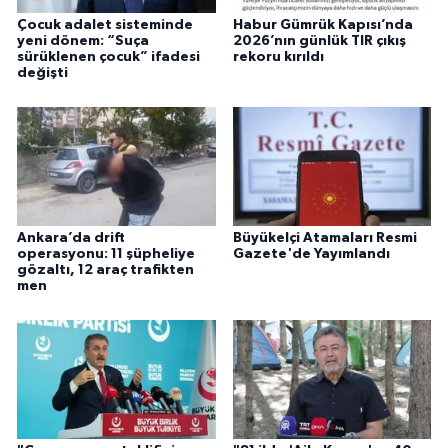
Çocuk adalet sisteminde
Habur Gümrük Kapısı’nda
yeni dönem: “Suça
2026’nın günlük TIR çıkış
sürüklenen çocuk” ifadesi
rekoru kırıldı
değişti
Ankara’da drift
Büyükelçi Atamaları Resmi
operasyonu: 11 şüpheliye
Gazete'de Yayımlandı
gözaltı, 12 araç trafikten
men