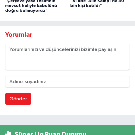
"Çerçeve yasa teklifinin
"81 ilde 'Aile Kampı'na 40
mevcut haliyle kabulünü
bin kişi katıldı"
doğru bulmuyoruz"
Yorumlar
Gönder
Süper Lig Puan Durumu