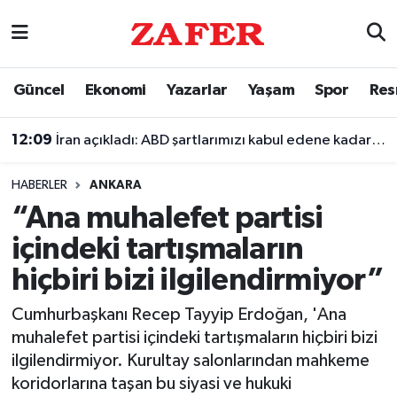
Nöbetçi Eczaneler
Güncel
Ekonomi
Yazarlar
Yaşam
Spor
Res
Hava Durumu
12:09
İran açıkladı: ABD şartlarımızı kabul edene kadar Hürmüz Boğazı'nı kontrol altında tutacağız
Ankara Namaz Vakitleri
HABERLER
ANKARA
Trafik Durumu
“Ana muhalefet partisi
içindeki tartışmaların
Süper Lig Puan Durumu ve Fikstür
hiçbiri bizi ilgilendirmiyor”
Tüm Manşetler
Cumhurbaşkanı Recep Tayyip Erdoğan, 'Ana
muhalefet partisi içindeki tartışmaların hiçbiri bizi
Son Dakika Haberleri
ilgilendirmiyor. Kurultay salonlarından mahkeme
koridorlarına taşan bu siyasi ve hukuki
Haber Arşivi