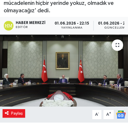
mücadelenin hiçbir yerinde yokuz, olmadık ve
olmayacağız' dedi.
HABER MERKEZI
01.06.2026 - 22:15
01.06.2026 - 22
EDITÖR
YAYINLANMA
GÜNCELLEME
Paylaş
-
+
A
A