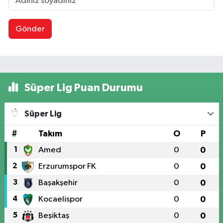
Gönder
Süper Lig Puan Durumu
Süper Lig
#
Takım
O
P
1
Amed
0
0
2
Erzurumspor FK
0
0
3
Başakşehir
0
0
4
Kocaelispor
0
0
5
Beşiktaş
0
0