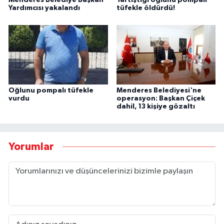
Menderes Belediye Başkan
Tartıştığı oğlunu pompalı
Yardımcısı yakalandı
tüfekle öldürdü!
Oğlunu pompalı tüfekle
Menderes Belediyesi'ne
vurdu
operasyon: Başkan Çiçek
dahil, 13 kişiye gözaltı
Yorumlar