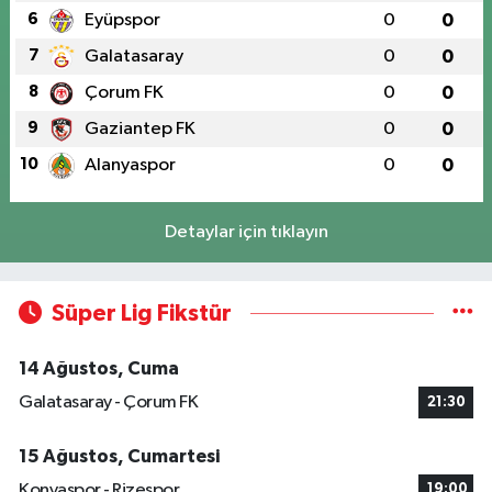
6
Eyüpspor
0
0
7
Galatasaray
0
0
8
Çorum FK
0
0
9
Gaziantep FK
0
0
10
Alanyaspor
0
0
Detaylar için tıklayın
Süper Lig Fikstür
14 Ağustos, Cuma
Galatasaray - Çorum FK
21:30
15 Ağustos, Cumartesi
Konyaspor - Rizespor
19:00