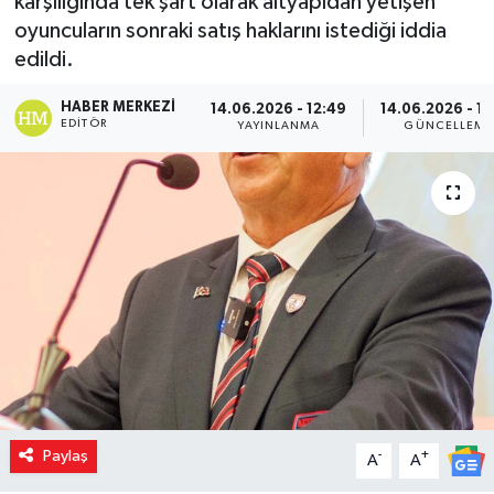
karşılığında tek şart olarak altyapıdan yetişen
oyuncuların sonraki satış haklarını istediği iddia
edildi.
HABER MERKEZI
14.06.2026 - 12:49
14.06.2026 - 12
EDITÖR
YAYINLANMA
GÜNCELLEME
Paylaş
-
+
A
A