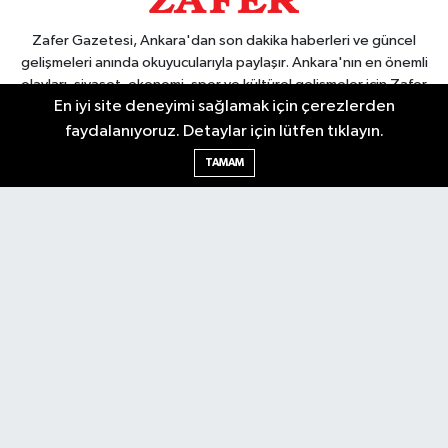
Zafer Gazetesi, Ankara'dan son dakika haberleri ve güncel
gelişmeleri anında okuyucularıyla paylaşır. Ankara'nın en önemli
olayları, siyaset, ekonomi, spor ve kültürel gelişmeler için Zafer
En iyi site deneyimi sağlamak için çerezlerden
Gazetesi'ni takip edin. Başkentin güvendiği haber kaynağı.
faydalanıyoruz. Detaylar için lütfen tıklayın.
TAMAM
Nöbetçi Eczaneler
Hava Durumu
Ankara Namaz Vakitleri
Trafik Durumu
Puan Durumu ve Fikstür
Tüm Manşetler
Son Dakika Haberleri
Haber Arşivi
Güncel
Ekonomi
Künye
Yazarlar
Yaşam
Spor
Asayiş
Bilim & Teknoloji
Genel