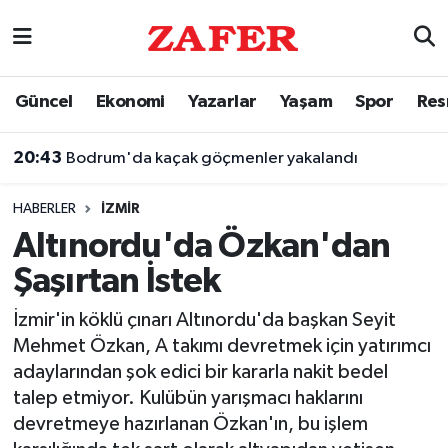
Nöbetçi Eczaneler
Güncel
Ekonomi
Yazarlar
Yaşam
Spor
Res
Hava Durumu
20:43
Bodrum'da kaçak göçmenler yakalandı
Ankara Namaz Vakitleri
HABERLER
İZMIR
Trafik Durumu
Altınordu'da Özkan'dan
Şaşırtan İstek
Süper Lig Puan Durumu ve Fikstür
İzmir'in köklü çınarı Altınordu'da başkan Seyit
Tüm Manşetler
Mehmet Özkan, A takımı devretmek için yatırımcı
adaylarından şok edici bir kararla nakit bedel
Son Dakika Haberleri
talep etmiyor. Kulübün yarışmacı haklarını
devretmeye hazırlanan Özkan'ın, bu işlem
Haber Arşivi