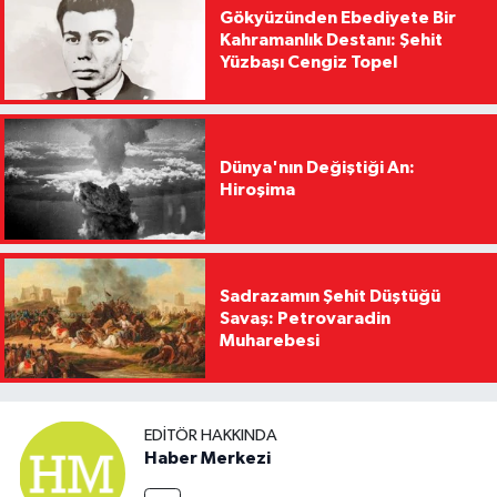
Gökyüzünden Ebediyete Bir
Kahramanlık Destanı: Şehit
Yüzbaşı Cengiz Topel
Dünya'nın Değiştiği An:
Hiroşima
Sadrazamın Şehit Düştüğü
Savaş: Petrovaradin
Muharebesi
EDITÖR HAKKINDA
Haber Merkezi