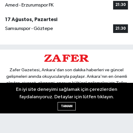
Amed - Erzurumspor FK
21:30
17 Ağustos, Pazartesi
Samsunspor - Göztepe
21:30
Zafer Gazetesi, Ankara'dan son dakika haberleri ve güncel
gelişmeleri anında okuyucularıyla paylaşır. Ankara'nın en önemli
olayları, siyaset, ekonomi, spor ve kültürel gelişmeler için Zafer
En iyi site deneyimi sağlamak için çerezlerden
Gazetesi'ni takip edin. Başkentin güvendiği haber kaynağı.
faydalanıyoruz. Detaylar için lütfen tıklayın.
TAMAM
Nöbetçi Eczaneler
Hava Durumu