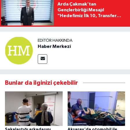
Arda Çakmak'tan
Gençlerbirliği Mesajı!
"Hedefimiz İlk 10, Transfer
Yasağını Kısa Sürede
Kaldıracağız"
EDITÖR HAKKINDA
Haber Merkezi
Bunlar da ilginizi çekebilir
Şakalaştığı arkadaşını
Aksaray'da otomobil ile