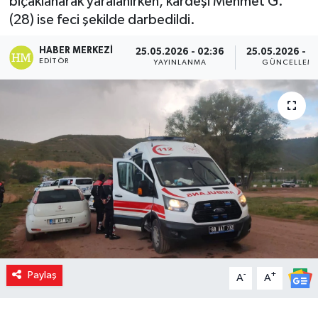
bıçaklanarak yaralanırken, kardeşi Mehmet G.
(28) ise feci şekilde darbedildi.
HABER MERKEZI
25.05.2026 - 02:36
25.05.2026 - 0
EDITÖR
YAYINLANMA
GÜNCELLEM
Paylaş
-
+
A
A