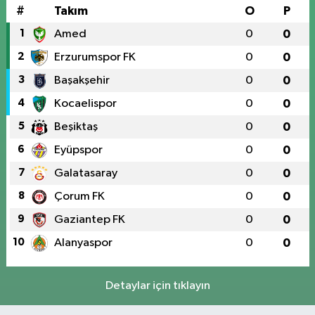
#
Takım
O
P
1
Amed
0
0
2
Erzurumspor FK
0
0
3
Başakşehir
0
0
4
Kocaelispor
0
0
5
Beşiktaş
0
0
6
Eyüpspor
0
0
7
Galatasaray
0
0
8
Çorum FK
0
0
9
Gaziantep FK
0
0
10
Alanyaspor
0
0
Detaylar için tıklayın