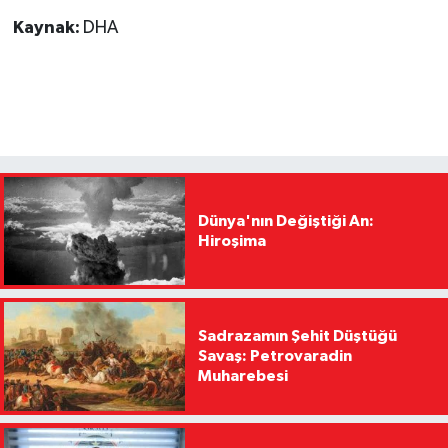
Kaynak:
DHA
Dünya'nın Değiştiği An:
Hiroşima
Sadrazamın Şehit Düştüğü
Savaş: Petrovaradin
Muharebesi