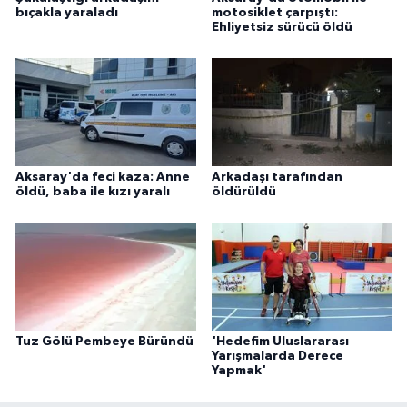
bıçakla yaraladı
motosiklet çarpıştı:
Ehliyetsiz sürücü öldü
Aksaray'da feci kaza: Anne
Arkadaşı tarafından
öldü, baba ile kızı yaralı
öldürüldü
Tuz Gölü Pembeye Büründü
'Hedefim Uluslararası
Yarışmalarda Derece
Yapmak'