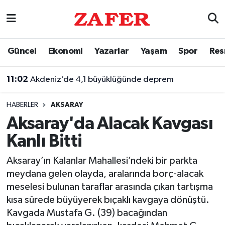
Nöbetçi Eczaneler
Güncel
Ekonomi
Yazarlar
Yaşam
Spor
Res
Hava Durumu
11:02
Akdeniz’de 4,1 büyüklüğünde deprem
Ankara Namaz Vakitleri
HABERLER
AKSARAY
Trafik Durumu
Aksaray'da Alacak Kavgası
Kanlı Bitti
Süper Lig Puan Durumu ve Fikstür
Aksaray’ın Kalanlar Mahallesi’ndeki bir parkta
Tüm Manşetler
meydana gelen olayda, aralarında borç-alacak
meselesi bulunan taraflar arasında çıkan tartışma
Son Dakika Haberleri
kısa sürede büyüyerek bıçaklı kavgaya dönüştü.
Kavgada Mustafa G. (39) bacağından
Haber Arşivi