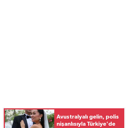
Avustralyalı gelin, polis
nişanlısıyla Türkiye'de