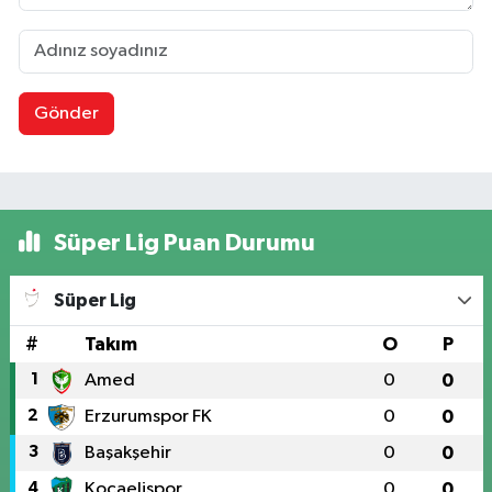
Gönder
Süper Lig Puan Durumu
Süper Lig
#
Takım
O
P
1
Amed
0
0
2
Erzurumspor FK
0
0
3
Başakşehir
0
0
4
Kocaelispor
0
0