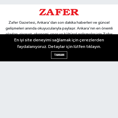
Zafer Gazetesi, Ankara'dan son dakika haberleri ve güncel
gelişmeleri anında okuyucularıyla paylaşır. Ankara'nın en önemli
olayları, siyaset, ekonomi, spor ve kültürel gelişmeler için Zafer
En iyi site deneyimi sağlamak için çerezlerden
Gazetesi'ni takip edin. Başkentin güvendiği haber kaynağı.
faydalanıyoruz. Detaylar için lütfen tıklayın.
TAMAM
Nöbetçi Eczaneler
Hava Durumu
Ankara Namaz Vakitleri
Trafik Durumu
Puan Durumu ve Fikstür
Tüm Manşetler
Son Dakika Haberleri
Haber Arşivi