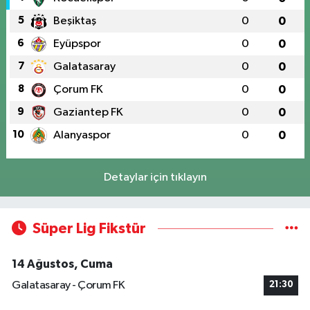
5
Beşiktaş
0
0
6
Eyüpspor
0
0
7
Galatasaray
0
0
8
Çorum FK
0
0
9
Gaziantep FK
0
0
10
Alanyaspor
0
0
Detaylar için tıklayın
Süper Lig Fikstür
14 Ağustos, Cuma
Galatasaray - Çorum FK
21:30