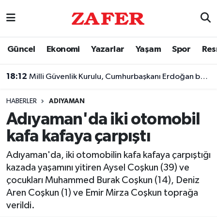
Nöbetçi Eczaneler
Güncel
Ekonomi
Yazarlar
Yaşam
Spor
Res
Hava Durumu
18:12
Milli Güvenlik Kurulu, Cumhurbaşkanı Erdoğan başkanlığında toplandı
Ankara Namaz Vakitleri
HABERLER
ADIYAMAN
Trafik Durumu
Adıyaman'da iki otomobil
kafa kafaya çarpıştı
Süper Lig Puan Durumu ve Fikstür
Adıyaman'da, iki otomobilin kafa kafaya çarpıştığı
Tüm Manşetler
kazada yaşamını yitiren Aysel Coşkun (39) ve
çocukları Muhammed Burak Coşkun (14), Deniz
Son Dakika Haberleri
Aren Coşkun (1) ve Emir Mirza Coşkun toprağa
verildi.
Haber Arşivi