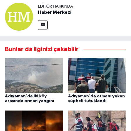
EDITÖR HAKKINDA
Haber Merkezi
Bunlar da ilginizi çekebilir
Adıyaman'da iki köy
Adıyaman'da ormanı yakan
arasında orman yangını
şüpheli tutuklandı