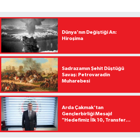
Dünya'nın Değiştiği An:
Hiroşima
Sadrazamın Şehit Düştüğü
Savaş: Petrovaradin
Muharebesi
Arda Çakmak'tan
Gençlerbirliği Mesajı!
"Hedefimiz İlk 10, Transfer
Yasağını Kısa Sürede
Kaldıracağız"