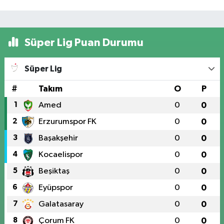
Süper Lig Puan Durumu
Süper Lig
#
Takım
O
P
1
Amed
0
0
2
Erzurumspor FK
0
0
3
Başakşehir
0
0
4
Kocaelispor
0
0
5
Beşiktaş
0
0
6
Eyüpspor
0
0
7
Galatasaray
0
0
8
Çorum FK
0
0