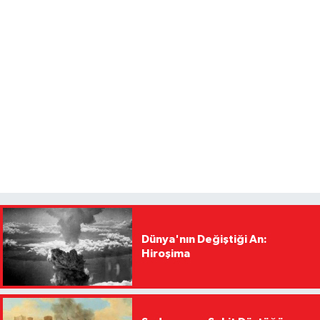
Dünya'nın Değiştiği An:
Hiroşima