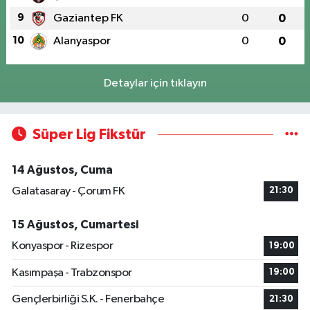
9
Gaziantep FK
0
0
10
Alanyaspor
0
0
Detaylar için tıklayın
Süper Lig Fikstür
14 Ağustos, Cuma
Galatasaray - Çorum FK
21:30
15 Ağustos, Cumartesi
Konyaspor - Rizespor
19:00
Kasımpaşa - Trabzonspor
19:00
Gençlerbirliği S.K. - Fenerbahçe
21:30