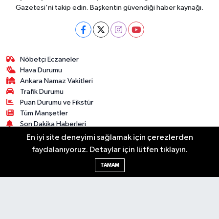
Gazetesi'ni takip edin. Başkentin güvendiği haber kaynağı.
Nöbetçi Eczaneler
Hava Durumu
Ankara Namaz Vakitleri
Trafik Durumu
Puan Durumu ve Fikstür
Tüm Manşetler
Son Dakika Haberleri
Haber Arşivi
En iyi site deneyimi sağlamak için çerezlerden
faydalanıyoruz. Detaylar için lütfen tıklayın.
Güncel
Ekonomi
Künye
Yazarlar
Yaşam
TAMAM
Spor
Asayiş
Bilim & Teknoloji
Genel
Gündem
Kültür & Sanat
Magazin