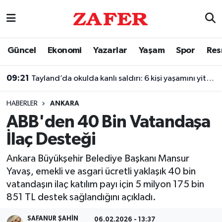
Nöbetçi Eczaneler
Güncel
Ekonomi
Yazarlar
Yaşam
Spor
Res
Hava Durumu
09:21
Tayland’da okulda kanlı saldırı: 6 kişi yaşamını yitirdi
Ankara Namaz Vakitleri
HABERLER
ANKARA
Trafik Durumu
ABB'den 40 Bin Vatandaşa
İlaç Desteği
Süper Lig Puan Durumu ve Fikstür
Ankara Büyükşehir Belediye Başkanı Mansur
Tüm Manşetler
Yavaş, emekli ve asgari ücretli yaklaşık 40 bin
vatandaşın ilaç katılım payı için 5 milyon 175 bin
Son Dakika Haberleri
851 TL destek sağlandığını açıkladı.
Haber Arşivi
SAFANUR ŞAHIN
06.02.2026 - 13:37