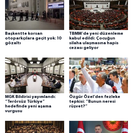
Başkentte korsan
TBMM'de yeni düzenleme
otoparkçılara geçit yok: 10
kabul edildi: Çocuğun
gözaltı
silaha ulaşmasına hapis
cezası geliyor
MGK Bildirisi yayımlandı:
Özgür Özel’den fezleke
“Terörsüz Türkiye”
tepkisi: “Bunun neresi
hedefinde yeni aşama
rüşvet?”
vurgusu