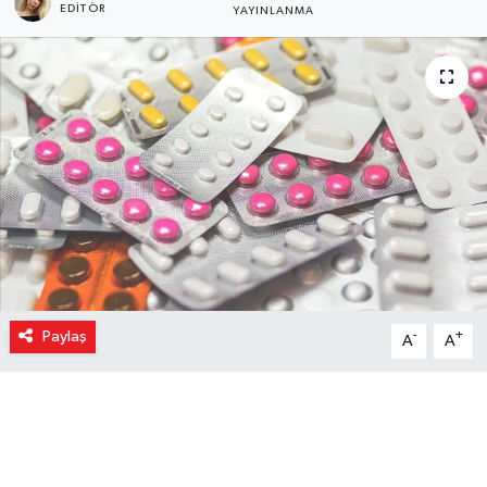
EDITÖR
YAYINLANMA
Paylaş
-
+
A
A