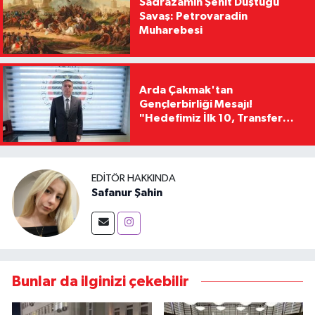
Sadrazamın Şehit Düştüğü
Savaş: Petrovaradin
Muharebesi
Arda Çakmak'tan
Gençlerbirliği Mesajı!
"Hedefimiz İlk 10, Transfer
Yasağını Kısa Sürede
Kaldıracağız"
EDITÖR HAKKINDA
Safanur Şahin
Bunlar da ilginizi çekebilir