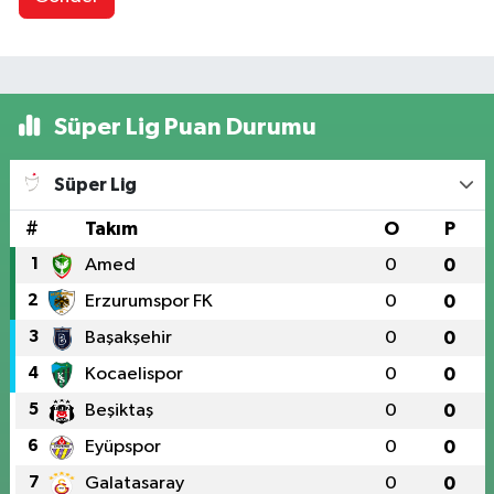
Süper Lig Puan Durumu
Süper Lig
#
Takım
O
P
1
Amed
0
0
2
Erzurumspor FK
0
0
3
Başakşehir
0
0
4
Kocaelispor
0
0
5
Beşiktaş
0
0
6
Eyüpspor
0
0
7
Galatasaray
0
0