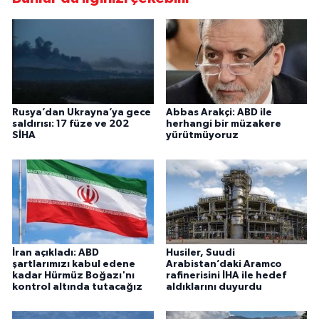
Rusya’dan Ukrayna’ya gece
Abbas Arakçi: ABD ile
saldırısı: 17 füze ve 202
herhangi bir müzakere
SİHA
yürütmüyoruz
İran açıkladı: ABD
Husiler, Suudi
şartlarımızı kabul edene
Arabistan’daki Aramco
kadar Hürmüz Boğazı'nı
rafinerisini İHA ile hedef
kontrol altında tutacağız
aldıklarını duyurdu