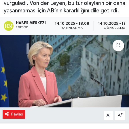
vurguladı. Von der Leyen, bu tür olayların bir daha
yaşanmaması için AB’nin kararlılığını dile getirdi.
HABER MERKEZI
14.10.2025 - 18:08
14.10.2025 - 18:
EDITÖR
YAYINLANMA
GÜNCELLEME
Paylaş
-
+
A
A