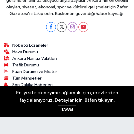
gelişmeleri anında okuyucularıyla paylaşır. Ankara'nın en önemli
olayları, siyaset, ekonomi, spor ve kültürel gelişmeler için Zafer
Gazetesi'ni takip edin. Başkentin güvendiği haber kaynağı.
Nöbetçi Eczaneler
Hava Durumu
Ankara Namaz Vakitleri
Trafik Durumu
Puan Durumu ve Fikstür
Tüm Manşetler
Son Dakika Haberleri
Haber Arşivi
En iyi site deneyimi sağlamak için çerezlerden
faydalanıyoruz. Detaylar için lütfen tıklayın.
Güncel
Ekonomi
Künye
Yazarlar
Yaşam
TAMAM
Spor
Asayiş
Bilim & Teknoloji
Genel
Gündem
Kültür & Sanat
Magazin