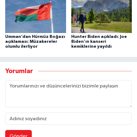
Umman’dan Hürmüz Boğazı
Hunter Biden açıkladı: Joe
açıklaması: Müzakereler
Biden’ın kanseri
olumlu ilerliyor
kemiklerine yayıldı
Yorumlar
Gönder