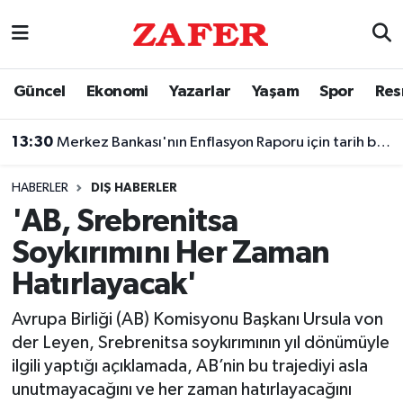
Nöbetçi Eczaneler
Güncel
Ekonomi
Yazarlar
Yaşam
Spor
Res
Hava Durumu
13:30
Merkez Bankası'nın Enflasyon Raporu için tarih belli oldu
Ankara Namaz Vakitleri
HABERLER
DIŞ HABERLER
Trafik Durumu
'AB, Srebrenitsa
Soykırımını Her Zaman
Süper Lig Puan Durumu ve Fikstür
Hatırlayacak'
Tüm Manşetler
Avrupa Birliği (AB) Komisyonu Başkanı Ursula von
der Leyen, Srebrenitsa soykırımının yıl dönümüyle
Son Dakika Haberleri
ilgili yaptığı açıklamada, AB’nin bu trajediyi asla
unutmayacağını ve her zaman hatırlayacağını
Haber Arşivi