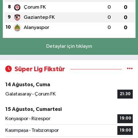
8
Çorum FK
0
0
9
Gaziantep FK
0
0
10
Alanyaspor
0
0
Detaylar için tıklayın
Süper Lig Fikstür
14 Ağustos, Cuma
Galatasaray - Çorum FK
21:30
15 Ağustos, Cumartesi
Konyaspor - Rizespor
19:00
Kasımpaşa - Trabzonspor
19:00