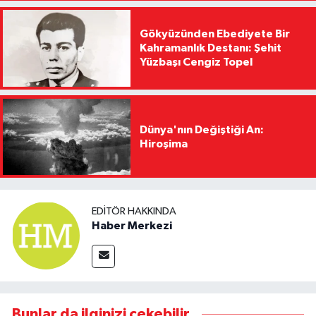
Gökyüzünden Ebediyete Bir
Kahramanlık Destanı: Şehit
Yüzbaşı Cengiz Topel
Dünya'nın Değiştiği An:
Hiroşima
EDITÖR HAKKINDA
Haber Merkezi
Bunlar da ilginizi çekebilir