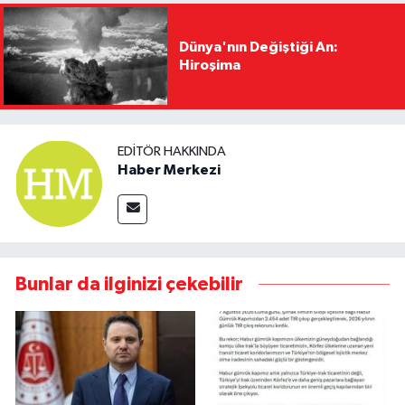
Dünya'nın Değiştiği An:
Hiroşima
EDITÖR HAKKINDA
Haber Merkezi
Bunlar da ilginizi çekebilir