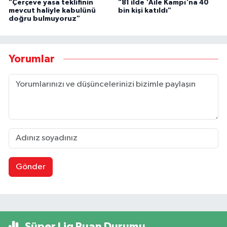
"Çerçeve yasa teklifinin
"81 ilde 'Aile Kampı'na 40
mevcut haliyle kabulünü
bin kişi katıldı"
doğru bulmuyoruz"
Yorumlar
Gönder
Süper Lig Puan Durumu