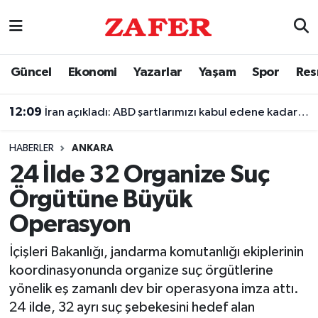
Nöbetçi Eczaneler
Güncel
Ekonomi
Yazarlar
Yaşam
Spor
Res
Hava Durumu
12:09
İran açıkladı: ABD şartlarımızı kabul edene kadar Hürmüz Boğazı'nı kontrol altında tutacağız
Ankara Namaz Vakitleri
HABERLER
ANKARA
Trafik Durumu
24 İlde 32 Organize Suç
Örgütüne Büyük
Süper Lig Puan Durumu ve Fikstür
Operasyon
Tüm Manşetler
İçişleri Bakanlığı, jandarma komutanlığı ekiplerinin
koordinasyonunda organize suç örgütlerine
Son Dakika Haberleri
yönelik eş zamanlı dev bir operasyona imza attı.
24 ilde, 32 ayrı suç şebekesini hedef alan
Haber Arşivi