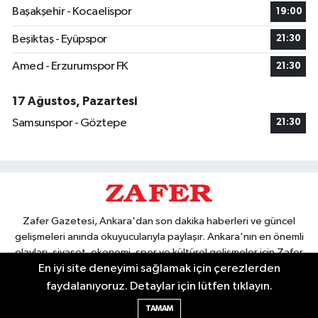
Başakşehir - Kocaelispor
19:00
Beşiktaş - Eyüpspor
21:30
Amed - Erzurumspor FK
21:30
17 Ağustos, Pazartesi
Samsunspor - Göztepe
21:30
Zafer Gazetesi, Ankara'dan son dakika haberleri ve güncel
gelişmeleri anında okuyucularıyla paylaşır. Ankara'nın en önemli
olayları, siyaset, ekonomi, spor ve kültürel gelişmeler için Zafer
En iyi site deneyimi sağlamak için çerezlerden
Gazetesi'ni takip edin. Başkentin güvendiği haber kaynağı.
faydalanıyoruz. Detaylar için lütfen tıklayın.
TAMAM