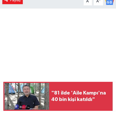
Paylaş
A
A
"81 ilde 'Aile Kampı'na
40 bin kişi katıldı"