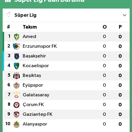
Süper Lig
#
Takım
O
P
1
Amed
0
0
2
Erzurumspor FK
0
0
3
Başakşehir
0
0
4
Kocaelispor
0
0
5
Beşiktaş
0
0
6
Eyüpspor
0
0
7
Galatasaray
0
0
8
Çorum FK
0
0
9
Gaziantep FK
0
0
10
Alanyaspor
0
0