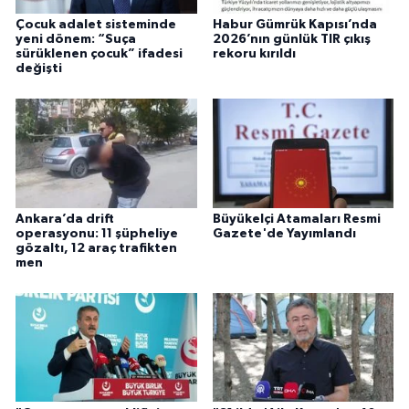
Çocuk adalet sisteminde
Habur Gümrük Kapısı’nda
yeni dönem: “Suça
2026’nın günlük TIR çıkış
sürüklenen çocuk” ifadesi
rekoru kırıldı
değişti
Ankara’da drift
Büyükelçi Atamaları Resmi
operasyonu: 11 şüpheliye
Gazete'de Yayımlandı
gözaltı, 12 araç trafikten
men