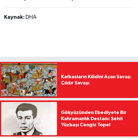
Kaynak:
DHA
Kafkasların Kilidini Açan Savaş:
Çıldır Savaşı
Gökyüzünden Ebediyete Bir
Kahramanlık Destanı: Şehit
Yüzbaşı Cengiz Topel