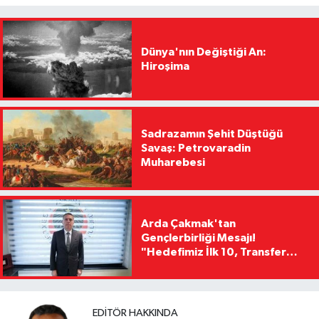
Dünya'nın Değiştiği An:
Hiroşima
Sadrazamın Şehit Düştüğü
Savaş: Petrovaradin
Muharebesi
Arda Çakmak'tan
Gençlerbirliği Mesajı!
"Hedefimiz İlk 10, Transfer
Yasağını Kısa Sürede
Kaldıracağız"
EDITÖR HAKKINDA