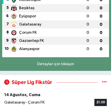
5
Beşiktaş
0
0
6
Eyüpspor
0
0
7
Galatasaray
0
0
8
Çorum FK
0
0
9
Gaziantep FK
0
0
10
Alanyaspor
0
0
Detaylar için tıklayın
Süper Lig Fikstür
14 Ağustos, Cuma
Galatasaray - Çorum FK
21:30