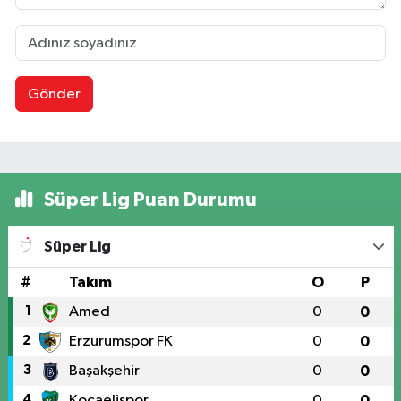
Gönder
Süper Lig Puan Durumu
Süper Lig
#
Takım
O
P
1
Amed
0
0
2
Erzurumspor FK
0
0
3
Başakşehir
0
0
4
Kocaelispor
0
0