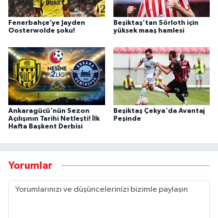
Fenerbahçe’ye Jayden
Beşiktaş’tan Sörloth için
Oosterwolde şoku!
yüksek maaş hamlesi
Ankaragücü'nün Sezon
Beşiktaş Çekya'da Avantaj
Açılışının Tarihi Netleşti! İlk
Peşinde
Hafta Başkent Derbisi
Yorumlar