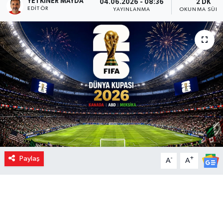
YETKINER MAYDA
04.06.2026 - 08:36
2 DK
EDITÖR
YAYINLANMA
OKUNMA SÜRE
Paylaş
-
+
A
A