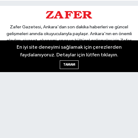
Zafer Gazetesi, Ankara'dan son dakika haberleri ve güncel
gelişmeleri anında okuyucularıyla paylaşır. Ankara'nın en önemli
olayları, siyaset, ekonomi, spor ve kültürel gelişmeler için Zafer
En iyi site deneyimi sağlamak için çerezlerden
Gazetesi'ni takip edin. Başkentin güvendiği haber kaynağı.
faydalanıyoruz. Detaylar için lütfen tıklayın.
TAMAM
Nöbetçi Eczaneler
Hava Durumu
Ankara Namaz Vakitleri
Trafik Durumu
Puan Durumu ve Fikstür
Tüm Manşetler
Son Dakika Haberleri
Haber Arşivi