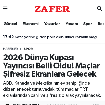
Nöbetçi Eczaneler
Güncel
Ekonomi
Yazarlar
Yaşam
Spor
Res
Hava Durumu
17:42
Kaza yerine giden polis ekibi ikinci kazanın mağduru oldu
Ankara Namaz Vakitleri
HABERLER
SPOR
Trafik Durumu
2026 Dünya Kupası
Yayıncısı Belli Oldu! Maçlar
Süper Lig Puan Durumu ve Fikstür
Şifresiz Ekranlara Gelecek
Tüm Manşetler
ABD, Kanada ve Meksika'nın ev sahipliğinde
düzenlenecek turnuvadaki tüm maçlar TRT
Son Dakika Haberleri
ekranlarından canlı ve şifresiz olarak yayınlanacak.
Haber Arşivi