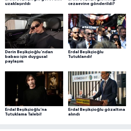
uzaklaşırıldı
cezaevine gönderildi?
Derin Beşikçioğlu'ndan
Erdal Beşikçioğlu
babası için duygusal
Tutuklandı!
paylaşım
Erdal Beşikçioğlu’na
Erdal Beşikçioğlu gözaltına
Tutuklama Talebi!
alındı