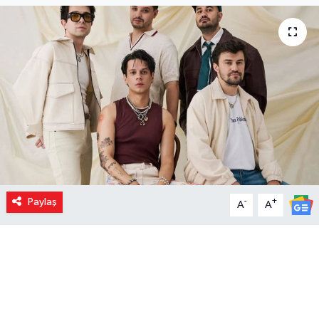
Paylaş
-
+
A
A