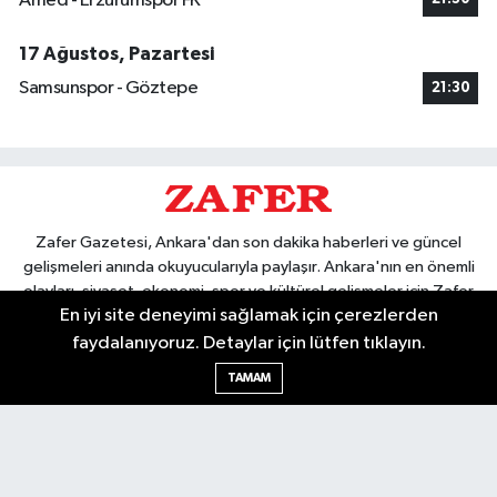
Amed - Erzurumspor FK
17 Ağustos, Pazartesi
Samsunspor - Göztepe
21:30
Zafer Gazetesi, Ankara'dan son dakika haberleri ve güncel
gelişmeleri anında okuyucularıyla paylaşır. Ankara'nın en önemli
olayları, siyaset, ekonomi, spor ve kültürel gelişmeler için Zafer
En iyi site deneyimi sağlamak için çerezlerden
Gazetesi'ni takip edin. Başkentin güvendiği haber kaynağı.
faydalanıyoruz. Detaylar için lütfen tıklayın.
TAMAM
Nöbetçi Eczaneler
Hava Durumu
Ankara Namaz Vakitleri