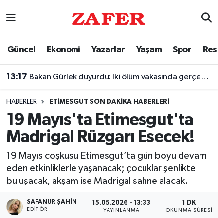
Nöbetçi Eczaneler
Güncel
Ekonomi
Yazarlar
Yaşam
Spor
Res
Hava Durumu
13:17
Bakan Gürlek duyurdu: İki ölüm vakasında gerçek ortaya çıkarıldı
Ankara Namaz Vakitleri
HABERLER
ETIMESGUT SON DAKIKA HABERLERI
Trafik Durumu
19 Mayıs'ta Etimesgut'ta
Madrigal Rüzgarı Esecek!
Süper Lig Puan Durumu ve Fikstür
19 Mayıs coşkusu Etimesgut’ta gün boyu devam
Tüm Manşetler
eden etkinliklerle yaşanacak; çocuklar şenlikte
buluşacak, akşam ise Madrigal sahne alacak.
Son Dakika Haberleri
SAFANUR ŞAHIN
15.05.2026 - 13:33
1 DK
Haber Arşivi
EDITÖR
YAYINLANMA
OKUNMA SÜRESI