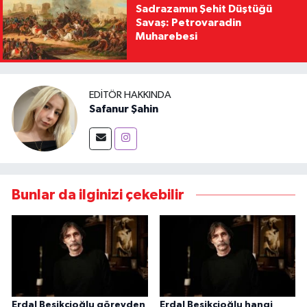
Sadrazamın Şehit Düştüğü
Savaş: Petrovaradin
Muharebesi
EDITÖR HAKKINDA
Safanur Şahin
Bunlar da ilginizi çekebilir
Erdal Beşikçioğlu görevden
Erdal Beşikçioğlu hangi