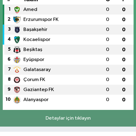
1
Amed
0
0
2
Erzurumspor FK
0
0
3
Başakşehir
0
0
4
Kocaelispor
0
0
5
Beşiktaş
0
0
6
Eyüpspor
0
0
7
Galatasaray
0
0
8
Çorum FK
0
0
9
Gaziantep FK
0
0
10
Alanyaspor
0
0
Detaylar için tıklayın