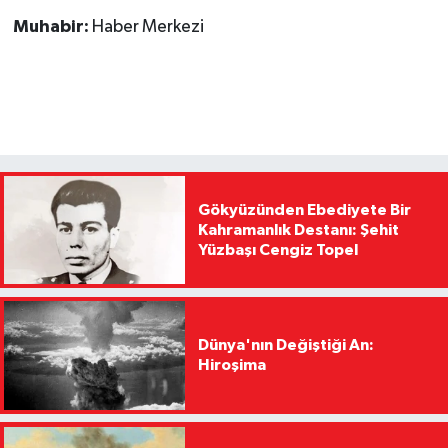
Muhabir:
Haber Merkezi
Gökyüzünden Ebediyete Bir
Kahramanlık Destanı: Şehit
Yüzbaşı Cengiz Topel
Dünya'nın Değiştiği An:
Hiroşima