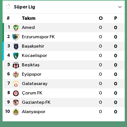
Süper Lig
#
Takım
O
P
1
Amed
0
0
2
Erzurumspor FK
0
0
3
Başakşehir
0
0
4
Kocaelispor
0
0
5
Beşiktaş
0
0
6
Eyüpspor
0
0
7
Galatasaray
0
0
8
Çorum FK
0
0
9
Gaziantep FK
0
0
10
Alanyaspor
0
0