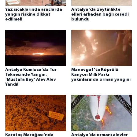
Yaz sıcaklarında araçlarda
Antalya'da zeytinlikte
yangın riskine dikkat
elleri arkadan bağlı cesedi
edilmeli
bulundu
Antalya Kumluca'da Tur
Manavgat'ta Köprülü
Teknesinde Yangın:
Kanyon Milli Parkı
'Mustafa Bey' Alev Alev
yakınlarında orman yangını
Yandı!
Karataş Marağası'nda
Antalya'da ormanı alevler