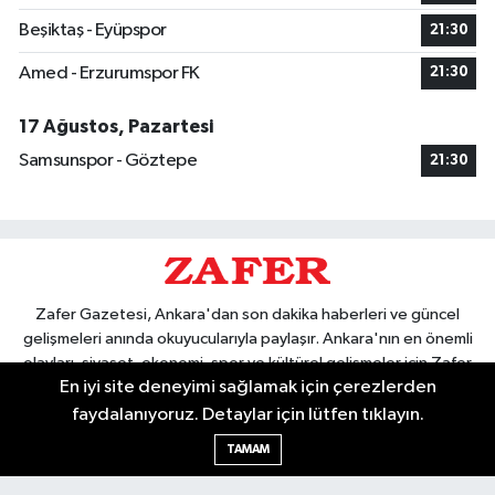
Beşiktaş - Eyüpspor
21:30
Amed - Erzurumspor FK
21:30
17 Ağustos, Pazartesi
Samsunspor - Göztepe
21:30
Zafer Gazetesi, Ankara'dan son dakika haberleri ve güncel
gelişmeleri anında okuyucularıyla paylaşır. Ankara'nın en önemli
olayları, siyaset, ekonomi, spor ve kültürel gelişmeler için Zafer
En iyi site deneyimi sağlamak için çerezlerden
Gazetesi'ni takip edin. Başkentin güvendiği haber kaynağı.
faydalanıyoruz. Detaylar için lütfen tıklayın.
TAMAM