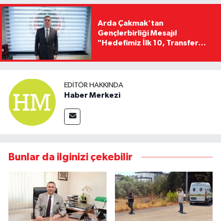
Arda Çakmak'tan
Gençlerbirliği Mesajı!
"Hedefimiz İlk 10, Transfer
Yasağını Kısa Sürede
Kaldıracağız"
EDITÖR HAKKINDA
Haber Merkezi
Bunlar da ilginizi çekebilir