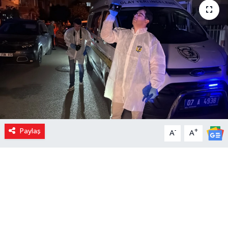
Paylaş
-
+
A
A