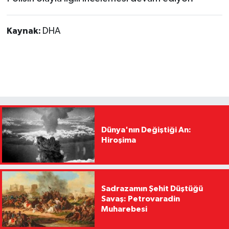
Kaynak:
DHA
Dünya'nın Değiştiği An:
Hiroşima
Sadrazamın Şehit Düştüğü
Savaş: Petrovaradin
Muharebesi