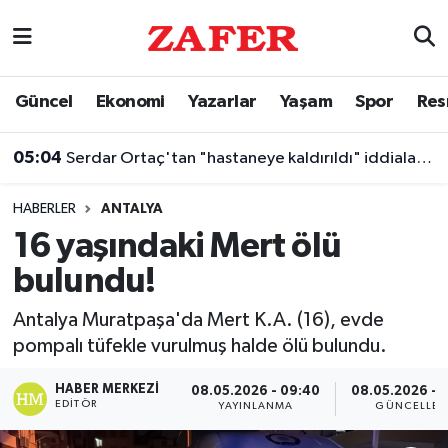
Nöbetçi Eczaneler
Güncel
Ekonomi
Yazarlar
Yaşam
Spor
Res
Hava Durumu
05:04
Serdar Ortaç'tan "hastaneye kaldırıldı" iddialarına yanıt
Ankara Namaz Vakitleri
HABERLER
ANTALYA
Trafik Durumu
16 yaşındaki Mert ölü
bulundu!
Süper Lig Puan Durumu ve Fikstür
Antalya Muratpaşa'da Mert K.A. (16), evde
Tüm Manşetler
pompalı tüfekle vurulmuş halde ölü bulundu.
Son Dakika Haberleri
HABER MERKEZI
08.05.2026 - 09:40
08.05.2026 - 
EDITÖR
YAYINLANMA
GÜNCELLEM
Haber Arşivi