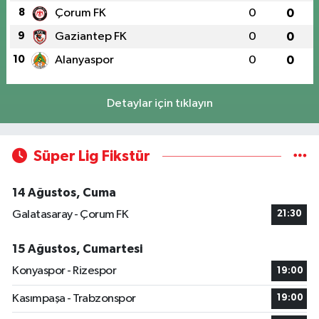
8
Çorum FK
0
0
9
Gaziantep FK
0
0
10
Alanyaspor
0
0
Detaylar için tıklayın
Süper Lig Fikstür
14 Ağustos, Cuma
Galatasaray - Çorum FK
21:30
15 Ağustos, Cumartesi
Konyaspor - Rizespor
19:00
Kasımpaşa - Trabzonspor
19:00