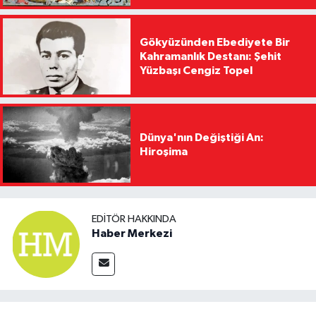
Gökyüzünden Ebediyete Bir
Kahramanlık Destanı: Şehit
Yüzbaşı Cengiz Topel
Dünya'nın Değiştiği An:
Hiroşima
EDITÖR HAKKINDA
Haber Merkezi