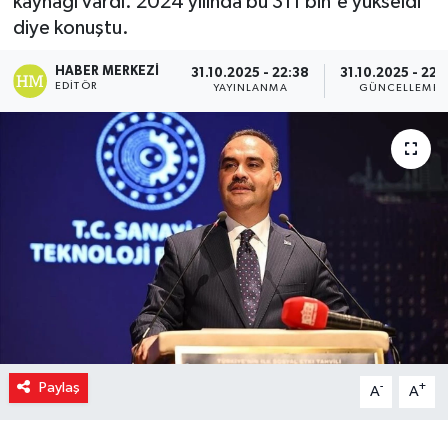
kaynağı vardı. 2024 yılında bu 311 bin'e yükseldi"
diye konuştu.
HABER MERKEZI
31.10.2025 - 22:38
31.10.2025 - 22:
EDITÖR
YAYINLANMA
GÜNCELLEME
Paylaş
-
+
A
A