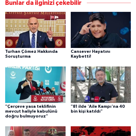
Bunlar da ilginizi çekebilir
Turhan Çömez Hakkında
Cansever Hayatını
Soruşturma
Kaybetti!
"Çerçeve yasa teklifinin
"81 ilde 'Aile Kampı'na 40
mevcut haliyle kabulünü
bin kişi katıldı"
doğru bulmuyoruz"