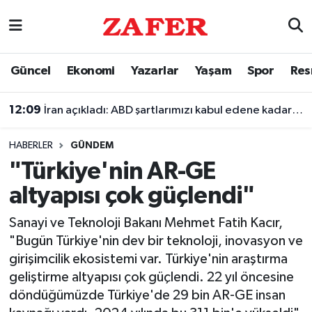
Nöbetçi Eczaneler
Güncel
Ekonomi
Yazarlar
Yaşam
Spor
Res
Hava Durumu
12:09
İran açıkladı: ABD şartlarımızı kabul edene kadar Hürmüz Boğazı'nı kontrol altında tutacağız
Ankara Namaz Vakitleri
HABERLER
GÜNDEM
Trafik Durumu
"Türkiye'nin AR-GE
altyapısı çok güçlendi"
Süper Lig Puan Durumu ve Fikstür
Sanayi ve Teknoloji Bakanı Mehmet Fatih Kacır,
Tüm Manşetler
"Bugün Türkiye'nin dev bir teknoloji, inovasyon ve
girişimcilik ekosistemi var. Türkiye'nin araştırma
Son Dakika Haberleri
geliştirme altyapısı çok güçlendi. 22 yıl öncesine
döndüğümüzde Türkiye'de 29 bin AR-GE insan
Haber Arşivi