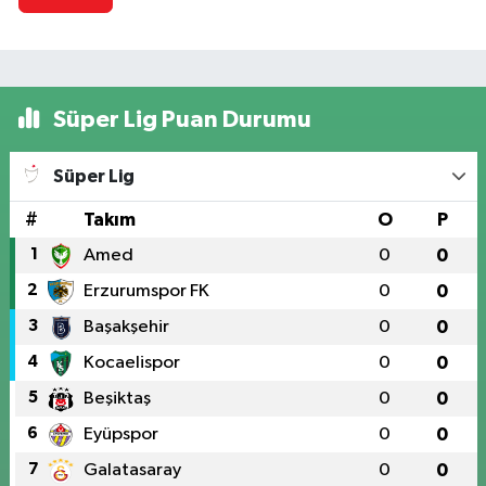
Süper Lig Puan Durumu
Süper Lig
#
Takım
O
P
1
Amed
0
0
2
Erzurumspor FK
0
0
3
Başakşehir
0
0
4
Kocaelispor
0
0
5
Beşiktaş
0
0
6
Eyüpspor
0
0
7
Galatasaray
0
0