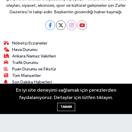
olayları, siyaset, ekonomi, spor ve kültürel gelişmeler için Zafer
Gazetesi'ni takip edin. Başkentin güvendiği haber kaynağı.
Nöbetçi Eczaneler
Hava Durumu
Ankara Namaz Vakitleri
Trafik Durumu
Puan Durumu ve Fikstür
Tüm Manşetler
Son Dakika Haberleri
Haber Arşivi
En iyi site deneyimi sağlamak için çerezlerden
faydalanıyoruz. Detaylar için lütfen tıklayın.
Güncel
Ekonomi
Künye
Yazarlar
Yaşam
TAMAM
Spor
Asayiş
Bilim & Teknoloji
Genel
Gündem
Kültür & Sanat
Magazin