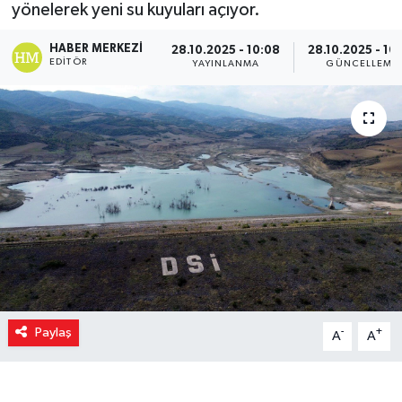
yönelerek yeni su kuyuları açıyor.
HABER MERKEZI
28.10.2025 - 10:08
28.10.2025 - 10
EDITÖR
YAYINLANMA
GÜNCELLEME
Paylaş
-
+
A
A