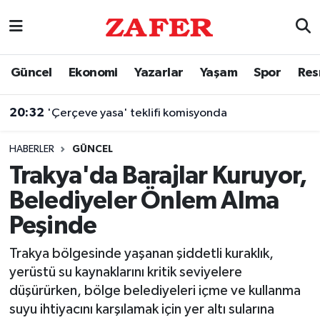
Nöbetçi Eczaneler
Güncel
Ekonomi
Yazarlar
Yaşam
Spor
Res
Hava Durumu
20:32
'Çerçeve yasa' teklifi komisyonda
Ankara Namaz Vakitleri
HABERLER
GÜNCEL
Trafik Durumu
Trakya'da Barajlar Kuruyor,
Belediyeler Önlem Alma
Süper Lig Puan Durumu ve Fikstür
Peşinde
Tüm Manşetler
Trakya bölgesinde yaşanan şiddetli kuraklık,
yerüstü su kaynaklarını kritik seviyelere
Son Dakika Haberleri
düşürürken, bölge belediyeleri içme ve kullanma
suyu ihtiyacını karşılamak için yer altı sularına
Haber Arşivi