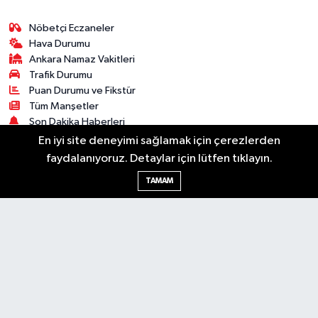
Nöbetçi Eczaneler
Hava Durumu
Ankara Namaz Vakitleri
Trafik Durumu
Puan Durumu ve Fikstür
Tüm Manşetler
Son Dakika Haberleri
Haber Arşivi
En iyi site deneyimi sağlamak için çerezlerden
faydalanıyoruz. Detaylar için lütfen tıklayın.
Güncel
Ekonomi
Künye
Yazarlar
Yaşam
TAMAM
Spor
Asayiş
Bilim & Teknoloji
Genel
Gündem
Kültür & Sanat
Magazin
RSS
Copyright © 2025. Her hakkı saklıdır.