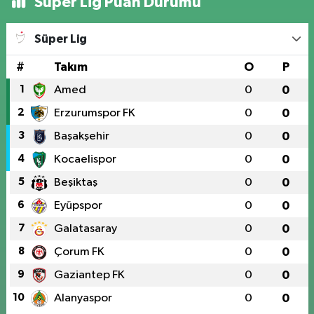
Süper Lig Puan Durumu
Süper Lig
#
Takım
O
P
1
Amed
0
0
2
Erzurumspor FK
0
0
3
Başakşehir
0
0
4
Kocaelispor
0
0
5
Beşiktaş
0
0
6
Eyüpspor
0
0
7
Galatasaray
0
0
8
Çorum FK
0
0
9
Gaziantep FK
0
0
10
Alanyaspor
0
0