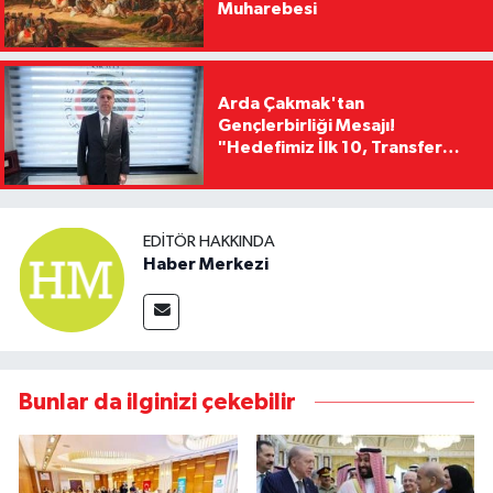
Muharebesi
Arda Çakmak'tan
Gençlerbirliği Mesajı!
"Hedefimiz İlk 10, Transfer
Yasağını Kısa Sürede
Kaldıracağız"
EDITÖR HAKKINDA
Haber Merkezi
Bunlar da ilginizi çekebilir