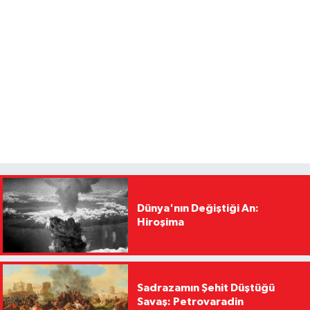
Dünya'nın Değiştiği An:
Hiroşima
Sadrazamın Şehit Düştüğü
Savaş: Petrovaradin