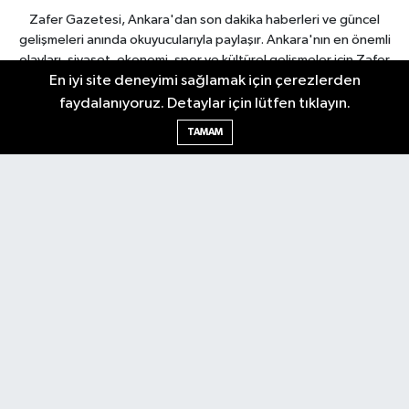
Zafer Gazetesi, Ankara'dan son dakika haberleri ve güncel
gelişmeleri anında okuyucularıyla paylaşır. Ankara'nın en önemli
olayları, siyaset, ekonomi, spor ve kültürel gelişmeler için Zafer
En iyi site deneyimi sağlamak için çerezlerden
Gazetesi'ni takip edin. Başkentin güvendiği haber kaynağı.
faydalanıyoruz. Detaylar için lütfen tıklayın.
TAMAM
Nöbetçi Eczaneler
Hava Durumu
Ankara Namaz Vakitleri
Trafik Durumu
Puan Durumu ve Fikstür
Tüm Manşetler
Son Dakika Haberleri
Haber Arşivi
Güncel
Ekonomi
Künye
Yazarlar
Yaşam
Spor
Asayiş
Bilim & Teknoloji
Genel
Gündem
Kültür & Sanat
Magazin