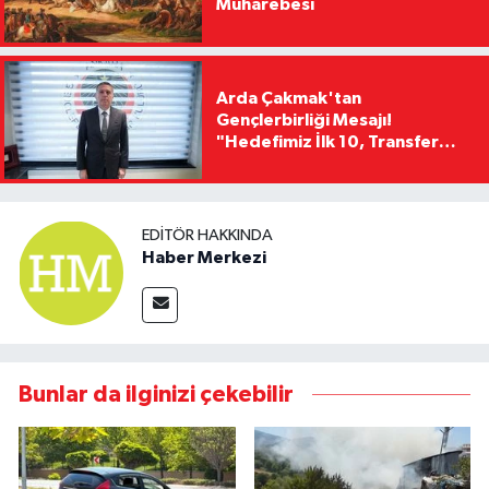
Muharebesi
Arda Çakmak'tan
Gençlerbirliği Mesajı!
"Hedefimiz İlk 10, Transfer
Yasağını Kısa Sürede
Kaldıracağız"
EDITÖR HAKKINDA
Haber Merkezi
Bunlar da ilginizi çekebilir