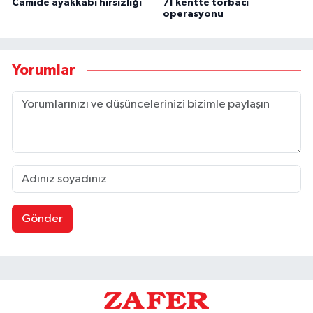
Camide ayakkabı hırsızlığı
71 kentte torbacı
operasyonu
Yorumlar
Gönder