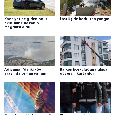
Kaza yerine giden polis
Lastikçide korkutan yangın
ekibi ikinci kazanın
mağduru oldu
Adıyaman'da iki köy
Balkon korkuluğuna sıkışan
arasında orman yangını
güvercin kurtarıldı