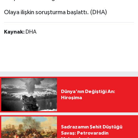
Olaya ilişkin soruşturma başlattı. (DHA)
Kaynak:
DHA
Dünya'nın Değiştiği An:
Hiroşima
Sadrazamın Şehit Düştüğü
Savaş: Petrovaradin