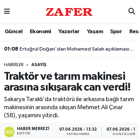
Nöbetçi Eczaneler
Güncel
Ekonomi
Yazarlar
Yaşam
Spor
Res
Hava Durumu
01:08
Ertuğrul Doğan'dan Mohamed Salah açıklaması: "Parayla değil, Trabzon sevgisiyle geldi"
Ankara Namaz Vakitleri
HABERLER
ASAYIŞ
Trafik Durumu
Traktör ve tarım makinesi
arasına sıkışarak can verdi!
Süper Lig Puan Durumu ve Fikstür
Sakarya Taraklı'da traktörü ile arkasına bağlı tarım
Tüm Manşetler
makinesinin arasında sıkışan Mehmet Ali Çınar
(58), yaşamını yitirdi.
Son Dakika Haberleri
HABER MERKEZI
07.06.2026 - 13:32
07.06.2026 - 13
Haber Arşivi
EDITÖR
YAYINLANMA
GÜNCELLEME