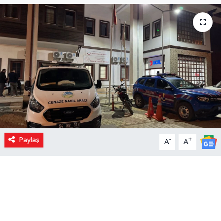
Paylaş
-
+
A
A