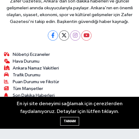
Zafer Gazetesi, Ankara'dan son dakika haberleri ve güncel
gelişmeleri anında okuyucularıyla paylaşır. Ankara'nın en önemli
olayları, siyaset, ekonomi, spor ve kültürel gelişmeler için Zafer
Gazetesi'ni takip edin. Başkentin güvendiği haber kaynağı.
Nöbetçi Eczaneler
Hava Durumu
Ankara Namaz Vakitleri
Trafik Durumu
Puan Durumu ve Fikstür
Tüm Manşetler
Son Dakika Haberleri
Haber Arşivi
En iyi site deneyimi sağlamak için çerezlerden
faydalanıyoruz. Detaylar için lütfen tıklayın.
Güncel
Ekonomi
Künye
Yazarlar
Yaşam
TAMAM
Spor
Asayiş
Bilim & Teknoloji
Genel
Gündem
Kültür & Sanat
Magazin