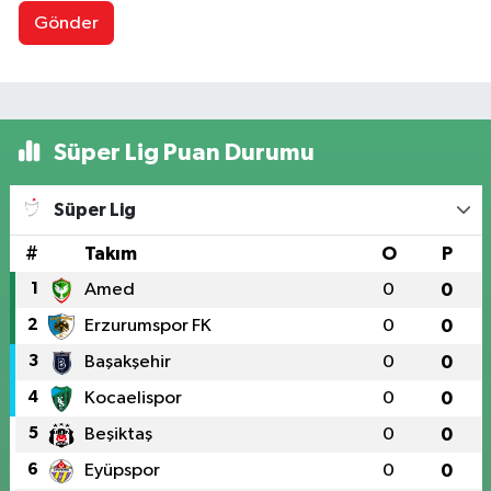
Gönder
Süper Lig Puan Durumu
Süper Lig
#
Takım
O
P
1
Amed
0
0
2
Erzurumspor FK
0
0
3
Başakşehir
0
0
4
Kocaelispor
0
0
5
Beşiktaş
0
0
6
Eyüpspor
0
0