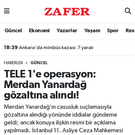
Nöbetçi Eczaneler
Güncel
Ekonomi
Yazarlar
Yaşam
Spor
Res
Hava Durumu
18:39
Ankara'da minibüs kazası: 7 yaralı
Ankara Namaz Vakitleri
HABERLER
GÜNCEL
Trafik Durumu
TELE 1'e operasyon:
Merdan Yanardağ
Süper Lig Puan Durumu ve Fikstür
gözaltına alındı!
Tüm Manşetler
Merdan Yanardağ’ın casusluk suçlamasıyla
gözaltına alındığı yönünde iddialar gündeme
Son Dakika Haberleri
geldi; ancak konuya ilişkin resmi bir açıklama
yapılmadı. İstanbul 11. Asliye Ceza Mahkemesi
Haber Arşivi