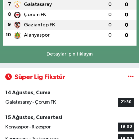
7
Galatasaray
0
0
8
Çorum FK
0
0
9
Gaziantep FK
0
0
10
Alanyaspor
0
0
Detaylar için tıklayın
Süper Lig Fikstür
14 Ağustos, Cuma
Galatasaray - Çorum FK
21:30
15 Ağustos, Cumartesi
Konyaspor - Rizespor
19:00
Kasımpaşa - Trabzonspor
19:00