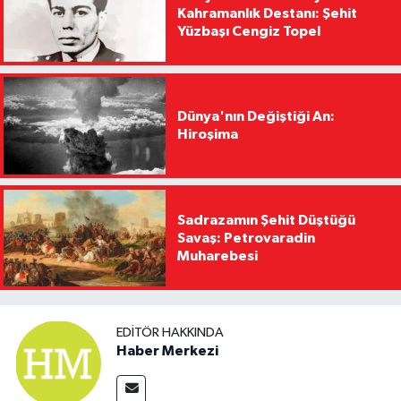
Kahramanlık Destanı: Şehit
Yüzbaşı Cengiz Topel
Dünya'nın Değiştiği An:
Hiroşima
Sadrazamın Şehit Düştüğü
Savaş: Petrovaradin
Muharebesi
EDITÖR HAKKINDA
Haber Merkezi