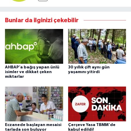
Bunlar da ilginizi çekebilir
AHBAP’a bağış yapan ünlü
30 yıllık çift aynı gün
isimler ve dikkat çeken
yaşamını yitirdi
miktarlar
Eczanede başlayan mesaisi
Çerçeve Yasa TBMM'de
tarlada son buluyor
kabul edildi!