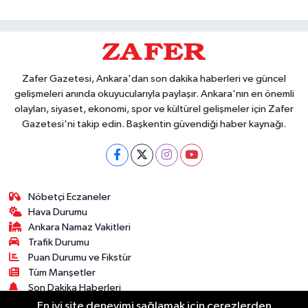
Zafer Gazetesi, Ankara'dan son dakika haberleri ve güncel
gelişmeleri anında okuyucularıyla paylaşır. Ankara'nın en önemli
olayları, siyaset, ekonomi, spor ve kültürel gelişmeler için Zafer
Gazetesi'ni takip edin. Başkentin güvendiği haber kaynağı.
Nöbetçi Eczaneler
Hava Durumu
Ankara Namaz Vakitleri
Trafik Durumu
Puan Durumu ve Fikstür
Tüm Manşetler
Son Dakika Haberleri
Haber Arşivi
En iyi site deneyimi sağlamak için çerezlerden