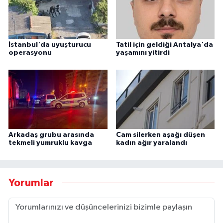
İstanbul'da uyuşturucu
Tatil için geldiği Antalya'da
operasyonu
yaşamını yitirdi
Arkadaş grubu arasında
Cam silerken aşağı düşen
tekmeli yumruklu kavga
kadın ağır yaralandı
Yorumlar