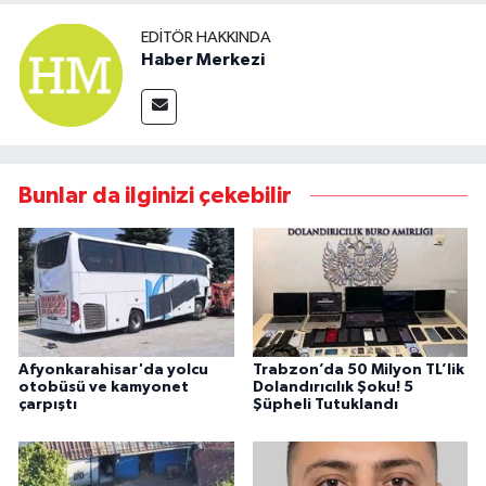
EDITÖR HAKKINDA
Haber Merkezi
Bunlar da ilginizi çekebilir
Afyonkarahisar'da yolcu
Trabzon’da 50 Milyon TL’lik
otobüsü ve kamyonet
Dolandırıcılık Şoku! 5
çarpıştı
Şüpheli Tutuklandı