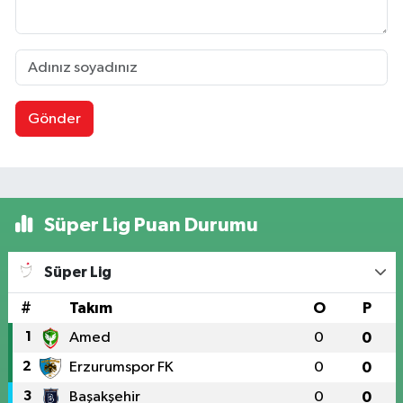
Gönder
Süper Lig Puan Durumu
Süper Lig
#
Takım
O
P
1
Amed
0
0
2
Erzurumspor FK
0
0
3
Başakşehir
0
0