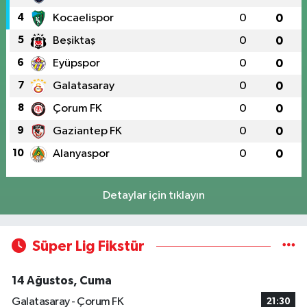
4
Kocaelispor
0
0
5
Beşiktaş
0
0
6
Eyüpspor
0
0
7
Galatasaray
0
0
8
Çorum FK
0
0
9
Gaziantep FK
0
0
10
Alanyaspor
0
0
Detaylar için tıklayın
Süper Lig Fikstür
14 Ağustos, Cuma
Galatasaray - Çorum FK
21:30