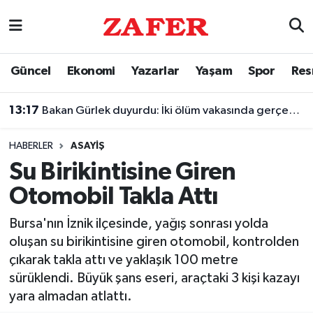
Nöbetçi Eczaneler
Güncel
Ekonomi
Yazarlar
Yaşam
Spor
Res
Hava Durumu
13:17
Bakan Gürlek duyurdu: İki ölüm vakasında gerçek ortaya çıkarıldı
Ankara Namaz Vakitleri
HABERLER
ASAYIŞ
Trafik Durumu
Su Birikintisine Giren
Otomobil Takla Attı
Süper Lig Puan Durumu ve Fikstür
Bursa'nın İznik ilçesinde, yağış sonrası yolda
Tüm Manşetler
oluşan su birikintisine giren otomobil, kontrolden
çıkarak takla attı ve yaklaşık 100 metre
Son Dakika Haberleri
sürüklendi. Büyük şans eseri, araçtaki 3 kişi kazayı
yara almadan atlattı.
Haber Arşivi