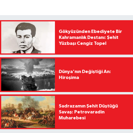
Gökyüzünden Ebediyete Bir
Kahramanlık Destanı: Şehit
Yüzbaşı Cengiz Topel
Dünya'nın Değiştiği An:
Hiroşima
Sadrazamın Şehit Düştüğü
Savaş: Petrovaradin
Muharebesi