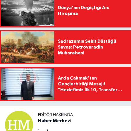
Dünya'nın Değiştiği An:
Hiroşima
Sadrazamın Şehit Düştüğü
Savaş: Petrovaradin
Muharebesi
Arda Çakmak'tan
Gençlerbirliği Mesajı!
"Hedefimiz İlk 10, Transfer
Yasağını Kısa Sürede
Kaldıracağız"
EDITÖR HAKKINDA
Haber Merkezi