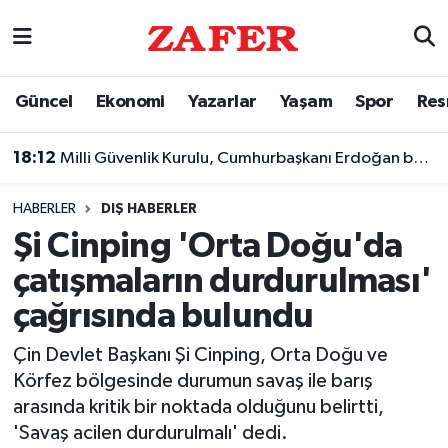
Nöbetçi Eczaneler
Güncel
Ekonomi
Yazarlar
Yaşam
Spor
Res
Hava Durumu
18:12
Milli Güvenlik Kurulu, Cumhurbaşkanı Erdoğan başkanlığında toplandı
Ankara Namaz Vakitleri
HABERLER
DIŞ HABERLER
Trafik Durumu
Şi Cinping 'Orta Doğu'da
çatışmaların durdurulması'
Süper Lig Puan Durumu ve Fikstür
çağrısında bulundu
Tüm Manşetler
Çin Devlet Başkanı Şi Cinping, Orta Doğu ve
Körfez bölgesinde durumun savaş ile barış
Son Dakika Haberleri
arasında kritik bir noktada olduğunu belirtti,
'Savaş acilen durdurulmalı' dedi.
Haber Arşivi