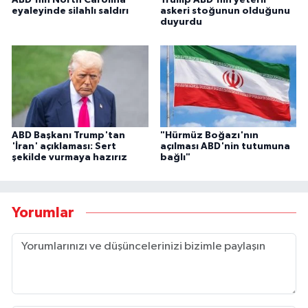
ABD'nin North Carolina
Trump ABD'nin yeterli
eyaleyinde silahlı saldırı
askeri stoğunun olduğunu
duyurdu
ABD Başkanı Trump'tan
"Hürmüz Boğazı'nın
'İran' açıklaması: Sert
açılması ABD'nin tutumuna
şekilde vurmaya hazırız
bağlı"
Yorumlar