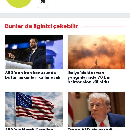
Bunlar da ilginizi çekebilir
ABD'den İran konusunda
İtalya'daki orman
bütün imkanları kullanacak
yangınlarında 70 bin
hektar alan kül oldu