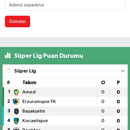
Gönder
Süper Lig Puan Durumu
Süper Lig
#
Takım
O
P
1
Amed
0
0
2
Erzurumspor FK
0
0
3
Başakşehir
0
0
4
Kocaelispor
0
0