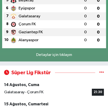
5
Beşiktaş
0
0
6
Eyüpspor
0
0
7
Galatasaray
0
0
8
Çorum FK
0
0
9
Gaziantep FK
0
0
10
Alanyaspor
0
0
Detaylar için tıklayın
Süper Lig Fikstür
14 Ağustos, Cuma
Galatasaray - Çorum FK
21:30
15 Ağustos, Cumartesi