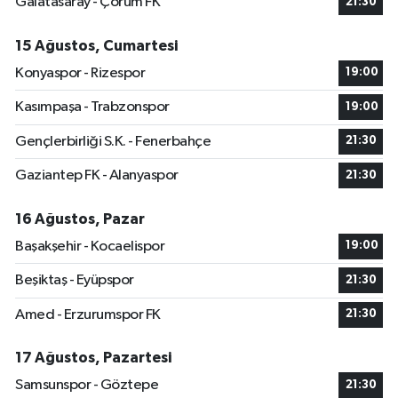
Galatasaray - Çorum FK
21:30
15 Ağustos, Cumartesi
Konyaspor - Rizespor
19:00
Kasımpaşa - Trabzonspor
19:00
Gençlerbirliği S.K. - Fenerbahçe
21:30
Gaziantep FK - Alanyaspor
21:30
16 Ağustos, Pazar
Başakşehir - Kocaelispor
19:00
Beşiktaş - Eyüpspor
21:30
Amed - Erzurumspor FK
21:30
17 Ağustos, Pazartesi
Samsunspor - Göztepe
21:30