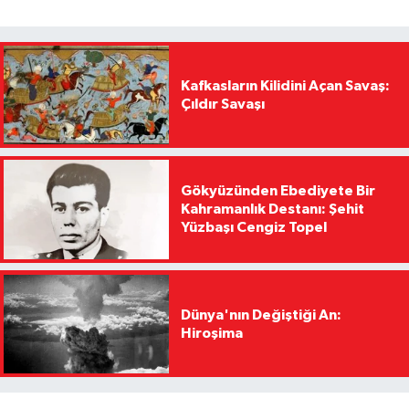
Kafkasların Kilidini Açan Savaş:
Çıldır Savaşı
Gökyüzünden Ebediyete Bir
Kahramanlık Destanı: Şehit
Yüzbaşı Cengiz Topel
Dünya'nın Değiştiği An:
Hiroşima