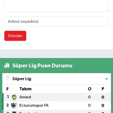
Gönder
Süper Lig Puan Durumu
Süper Lig
#
Takım
O
P
1
Amed
0
0
2
Erzurumspor FK
0
0