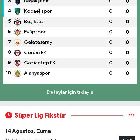
3
Başakşehir
0
0
4
Kocaelispor
0
0
5
Beşiktaş
0
0
6
Eyüpspor
0
0
7
Galatasaray
0
0
8
Çorum FK
0
0
9
Gaziantep FK
0
0
10
Alanyaspor
0
0
Detaylar için tıklayın
Süper Lig Fikstür
14 Ağustos, Cuma