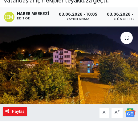
vatandaşlar için ekipler teyakkuza geçti.
HABER MERKEZI
03.06.2026 - 10:05
03.06.2026 - 1
EDITÖR
YAYINLANMA
GÜNCELLEM
Paylaş
-
+
A
A