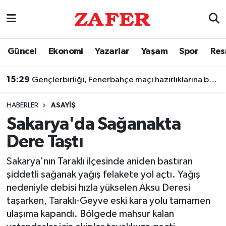
Nöbetçi Eczaneler
Güncel
Ekonomi
Yazarlar
Yaşam
Spor
Res
Hava Durumu
15:29
Gençlerbirliği, Fenerbahçe maçı hazırlıklarına başladı
Ankara Namaz Vakitleri
HABERLER
ASAYIŞ
Trafik Durumu
Sakarya'da Sağanakta
Dere Taştı
Süper Lig Puan Durumu ve Fikstür
Sakarya'nın Taraklı ilçesinde aniden bastıran
Tüm Manşetler
şiddetli sağanak yağış felakete yol açtı. Yağış
nedeniyle debisi hızla yükselen Aksu Deresi
Son Dakika Haberleri
taşarken, Taraklı-Geyve eski kara yolu tamamen
ulaşıma kapandı. Bölgede mahsur kalan
Haber Arşivi