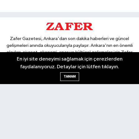
Zafer Gazetesi, Ankara'dan son dakika haberleri ve güncel
gelişmeleri anında okuyucularıyla paylaşır. Ankara'nın en önemli
olayları, siyaset, ekonomi, spor ve kültürel gelişmeler için Zafer
En iyi site deneyimi sağlamak için çerezlerden
Gazetesi'ni takip edin. Başkentin güvendiği haber kaynağı.
faydalanıyoruz. Detaylar için lütfen tıklayın.
TAMAM
Nöbetçi Eczaneler
Hava Durumu
Ankara Namaz Vakitleri
Trafik Durumu
Puan Durumu ve Fikstür
Tüm Manşetler
Son Dakika Haberleri