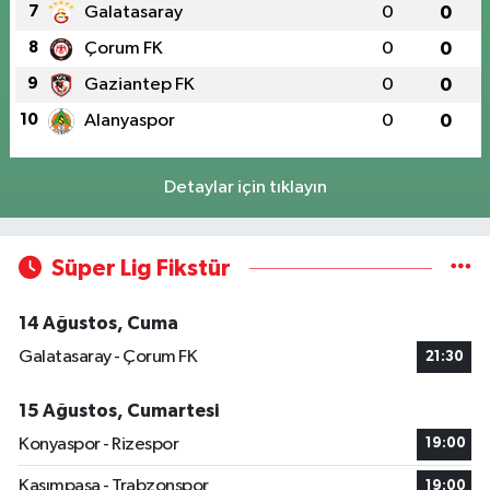
7
Galatasaray
0
0
8
Çorum FK
0
0
9
Gaziantep FK
0
0
10
Alanyaspor
0
0
Detaylar için tıklayın
Süper Lig Fikstür
14 Ağustos, Cuma
Galatasaray - Çorum FK
21:30
15 Ağustos, Cumartesi
Konyaspor - Rizespor
19:00
Kasımpaşa - Trabzonspor
19:00