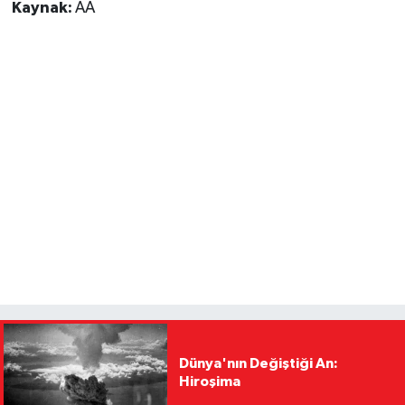
Kaynak:
AA
Dünya'nın Değiştiği An:
Hiroşima