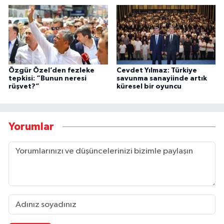
Özgür Özel’den fezleke
Cevdet Yılmaz: Türkiye
tepkisi: “Bunun neresi
savunma sanayiinde artık
rüşvet?”
küresel bir oyuncu
Yorumlar