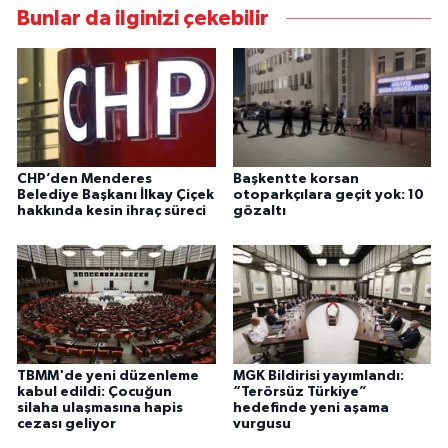
Bunlar da ilginizi çekebilir
CHP’den Menderes
Başkentte korsan
Belediye Başkanı İlkay Çiçek
otoparkçılara geçit yok: 10
hakkında kesin ihraç süreci
gözaltı
TBMM'de yeni düzenleme
MGK Bildirisi yayımlandı:
kabul edildi: Çocuğun
“Terörsüz Türkiye”
silaha ulaşmasına hapis
hedefinde yeni aşama
cezası geliyor
vurgusu