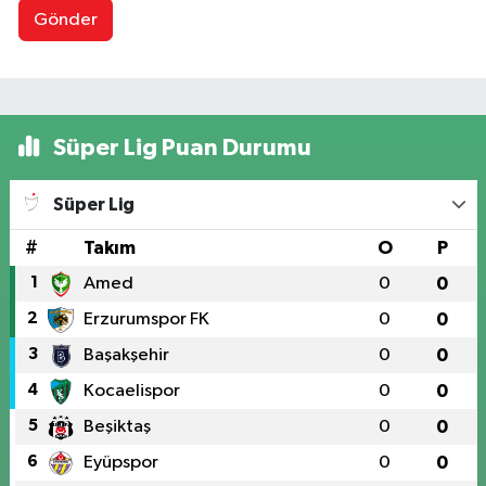
Gönder
Süper Lig Puan Durumu
Süper Lig
#
Takım
O
P
1
Amed
0
0
2
Erzurumspor FK
0
0
3
Başakşehir
0
0
4
Kocaelispor
0
0
5
Beşiktaş
0
0
6
Eyüpspor
0
0