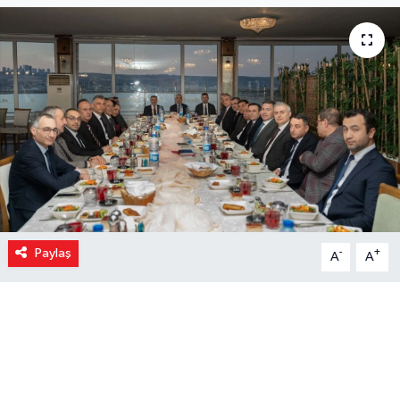
Paylaş
-
+
A
A