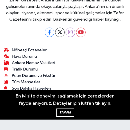
Zafer Gazetesi, Ankara'dan son dakika haberleri ve güncel
gelişmeleri anında okuyucularıyla paylaşır. Ankara'nın en önemli
olayları, siyaset, ekonomi, spor ve kültürel gelişmeler için Zafer
Gazetesi'ni takip edin. Başkentin güvendiği haber kaynağı.
Nöbetçi Eczaneler
Hava Durumu
Ankara Namaz Vakitleri
Trafik Durumu
Puan Durumu ve Fikstür
Tüm Manşetler
Son Dakika Haberleri
Haber Arşivi
En iyi site deneyimi sağlamak için çerezlerden
faydalanıyoruz. Detaylar için lütfen tıklayın.
Güncel
Ekonomi
Künye
Yazarlar
Yaşam
TAMAM
Spor
Asayiş
Bilim & Teknoloji
Genel
Gündem
Kültür & Sanat
Magazin