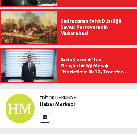
Sadrazamın Şehit Düştüğü
Savaş: Petrovaradin
Muharebesi
Arda Çakmak'tan
Gençlerbirliği Mesajı!
"Hedefimiz İlk 10, Transfer
Yasağını Kısa Sürede
Kaldıracağız"
EDITÖR HAKKINDA
Haber Merkezi