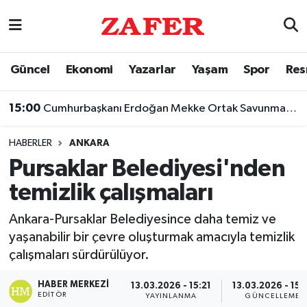
Nöbetçi Eczaneler
Güncel
Ekonomi
Yazarlar
Yaşam
Spor
Res
Hava Durumu
15:00
Cumhurbaşkanı Erdoğan Mekke Ortak Savunma Anlaşması'nı imzaladı
Ankara Namaz Vakitleri
HABERLER
ANKARA
Trafik Durumu
Pursaklar Belediyesi'nden
temizlik çalışmaları
Süper Lig Puan Durumu ve Fikstür
Ankara-Pursaklar Belediyesince daha temiz ve
Tüm Manşetler
yaşanabilir bir çevre oluşturmak amacıyla temizlik
çalışmaları sürdürülüyor.
Son Dakika Haberleri
HABER MERKEZI
13.03.2026 - 15:21
13.03.2026 - 15:
Haber Arşivi
EDITÖR
YAYINLANMA
GÜNCELLEME