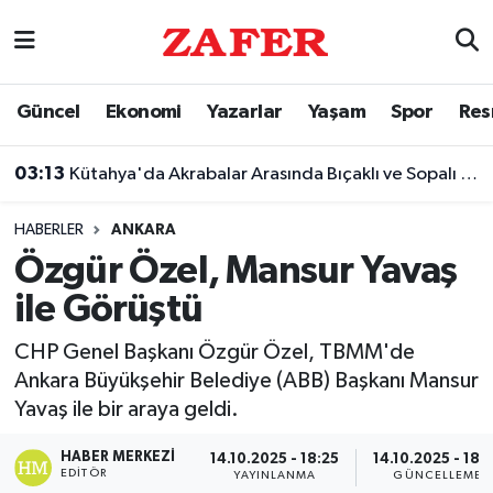
Nöbetçi Eczaneler
Güncel
Ekonomi
Yazarlar
Yaşam
Spor
Res
Hava Durumu
03:13
Kütahya'da Akrabalar Arasında Bıçaklı ve Sopalı Kavga
Ankara Namaz Vakitleri
HABERLER
ANKARA
Trafik Durumu
Özgür Özel, Mansur Yavaş
ile Görüştü
Süper Lig Puan Durumu ve Fikstür
CHP Genel Başkanı Özgür Özel, TBMM'de
Tüm Manşetler
Ankara Büyükşehir Belediye (ABB) Başkanı Mansur
Yavaş ile bir araya geldi.
Son Dakika Haberleri
HABER MERKEZI
14.10.2025 - 18:25
14.10.2025 - 18:
Haber Arşivi
EDITÖR
YAYINLANMA
GÜNCELLEME