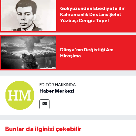
Gökyüzünden Ebediyete Bir
Kahramanlık Destanı: Şehit
Yüzbaşı Cengiz Topel
Dünya'nın Değiştiği An:
Hiroşima
EDITÖR HAKKINDA
Haber Merkezi
Bunlar da ilginizi çekebilir