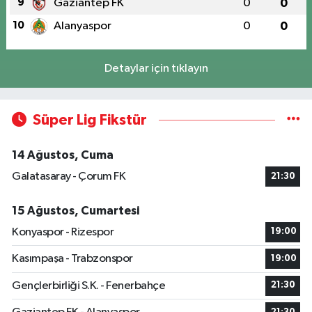
9
Gaziantep FK
0
0
10
Alanyaspor
0
0
Detaylar için tıklayın
Süper Lig Fikstür
14 Ağustos, Cuma
Galatasaray - Çorum FK
21:30
15 Ağustos, Cumartesi
Konyaspor - Rizespor
19:00
Kasımpaşa - Trabzonspor
19:00
Gençlerbirliği S.K. - Fenerbahçe
21:30