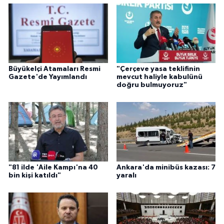
Büyükelçi Atamaları Resmi
"Çerçeve yasa teklifinin
Gazete'de Yayımlandı
mevcut haliyle kabulünü
doğru bulmuyoruz"
"81 ilde 'Aile Kampı'na 40
Ankara'da minibüs kazası: 7
bin kişi katıldı"
yaralı