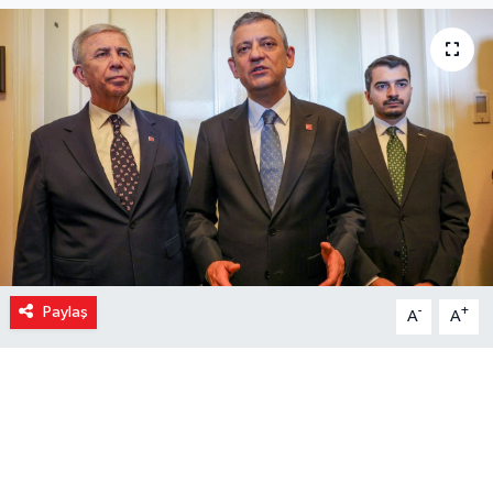
Paylaş
-
+
A
A