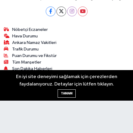
Nöbetçi Eczaneler
Hava Durumu
Ankara Namaz Vakitleri
Trafik Durumu
Puan Durumu ve Fikstür
Tüm Manşetler
Son Dakika Haberleri
Haber Arşivi
En iyi site deneyimi sağlamak için çerezlerden
faydalanıyoruz. Detaylar için lütfen tıklayın.
Güncel
Ekonomi
Künye
Yazarlar
Yaşam
TAMAM
Spor
Asayiş
Bilim & Teknoloji
Genel
Gündem
Kültür & Sanat
Magazin