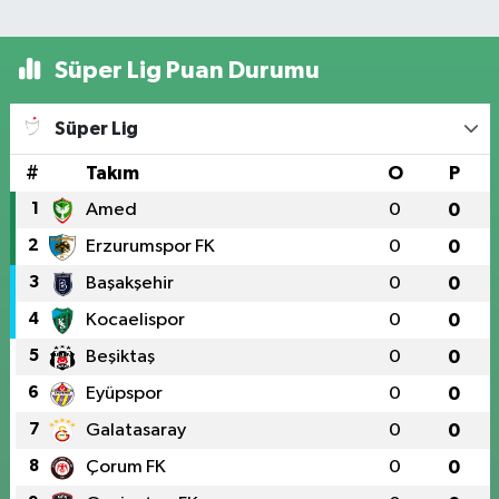
Süper Lig Puan Durumu
Süper Lig
#
Takım
O
P
1
Amed
0
0
2
Erzurumspor FK
0
0
3
Başakşehir
0
0
4
Kocaelispor
0
0
5
Beşiktaş
0
0
6
Eyüpspor
0
0
7
Galatasaray
0
0
8
Çorum FK
0
0