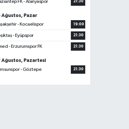
ziantep FK - Alanyaspor
21:30
6 Ağustos, Pazar
şakşehir - Kocaelispor
19:00
şiktaş - Eyüpspor
21:30
ed - Erzurumspor FK
21:30
7 Ağustos, Pazartesi
msunspor - Göztepe
21:30