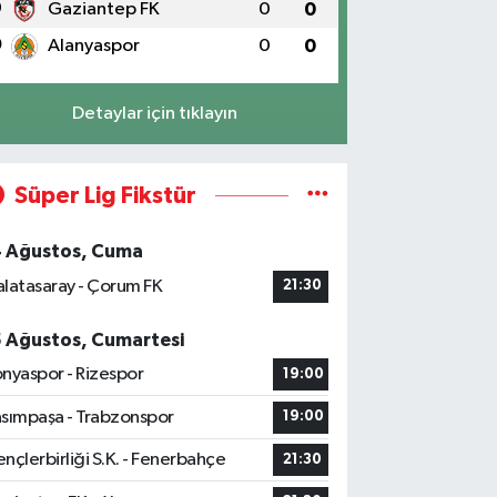
9
Gaziantep FK
0
0
0
Alanyaspor
0
0
Detaylar için tıklayın
Süper Lig Fikstür
4 Ağustos, Cuma
latasaray - Çorum FK
21:30
5 Ağustos, Cumartesi
nyaspor - Rizespor
19:00
sımpaşa - Trabzonspor
19:00
nçlerbirliği S.K. - Fenerbahçe
21:30