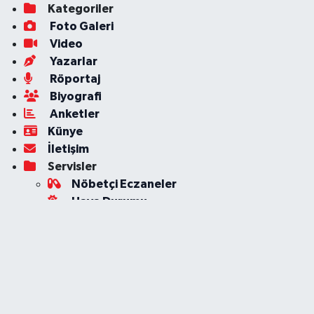
Kategoriler
Foto Galeri
Video
Yazarlar
Röportaj
Biyografi
Anketler
Künye
İletişim
Servisler
Nöbetçi Eczaneler
Hava Durumu
Ankara Namaz Vakitleri
Trafik Durumu
Süper Lig Puan Durumu ve Fikstür
Tüm Manşetler
Son Dakika Haberleri
Haber Arşivi