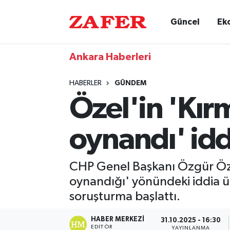
Güncel
Ek
Ankara Haberleri
HABERLER
GÜNDEM
Özel'in 'Kır
oynandı' idd
CHP Genel Başkanı Özgür Özel’
oynandığı' yönündeki iddia üz
soruşturma başlattı.
HABER MERKEZI
31.10.2025 - 16:30
EDITÖR
YAYINLANMA