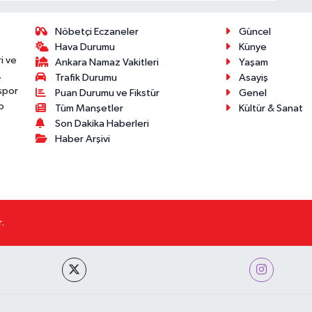
Nöbetçi Eczaneler
Güncel
Hava Durumu
Künye
i ve
Ankara Namaz Vakitleri
Yaşam
.
Trafik Durumu
Asayiş
 spor
Puan Durumu ve Fikstür
Genel
p
Tüm Manşetler
Kültür & Sanat
Son Dakika Haberleri
Haber Arşivi
.