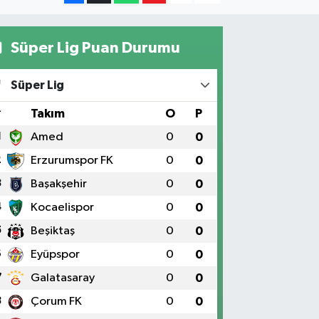
Süper Lig Puan Durumu
Süper Lig
#
Takım
O
P
1
Amed
0
0
2
Erzurumspor FK
0
0
3
Başakşehir
0
0
4
Kocaelispor
0
0
5
Beşiktaş
0
0
6
Eyüpspor
0
0
7
Galatasaray
0
0
8
Çorum FK
0
0