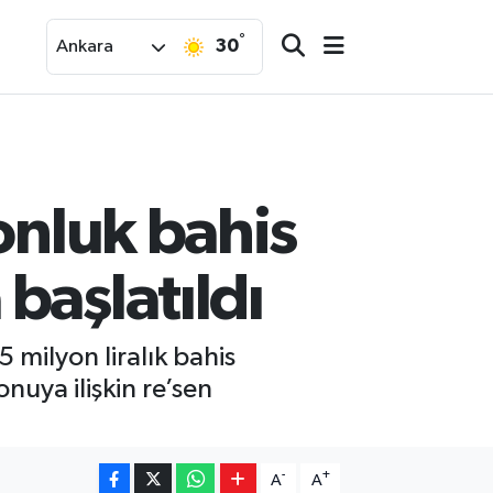
°
30
Ankara
onluk bahis
başlatıldı
milyon liralık bahis
nuya ilişkin re’sen
-
+
A
A