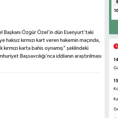
1
l Başkanı Özgür Özel’in dün Esenyurt'taki
 haksız kırmızı kart veren hakemin maçında,
lık kırmızı karta bahis oynamış" şeklindeki
huriyet Başsavcılığı'nca iddianın araştırılması
1
Ga
1
Ko
Ka
Ge