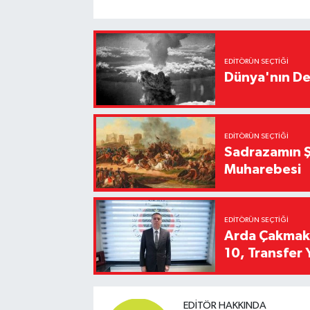
EDITÖRÜN SEÇTIĞI
Dünya'nın De
EDITÖRÜN SEÇTIĞI
Sadrazamın Ş
Muharebesi
EDITÖRÜN SEÇTIĞI
Arda Çakmak't
10, Transfer 
EDITÖR HAKKINDA