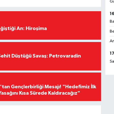
Ga
1
Ba
ğiştiği An: Hiroşima
Be
Am
1
ehit Düştüğü Savaş: Petrovaradin
Sa
an Gençlerbirliği Mesajı! "Hedefimiz İlk
Yasağını Kısa Sürede Kaldıracağız"