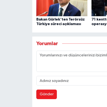
Bakan Gürlek'ten Terörsüz
71 kentt
Türkiye süreci açıklaması
operasy
Yorumlar
Gönder