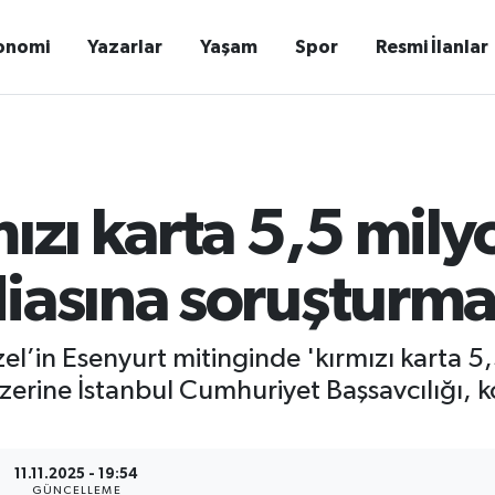
onomi
Yazarlar
Yaşam
Spor
Resmi İlanlar
mızı karta 5,5 mily
iasına soruşturma 
in Esenyurt mitinginde 'kırmızı karta 5,5 
erine İstanbul Cumhuriyet Başsavcılığı, ko
11.11.2025 - 19:54
GÜNCELLEME