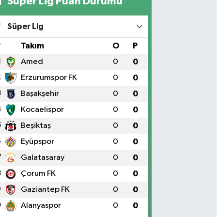
Süper Lig Puan Durumu
Süper Lig
#
Takım
O
P
1
Amed
0
0
2
Erzurumspor FK
0
0
3
Başakşehir
0
0
4
Kocaelispor
0
0
5
Beşiktaş
0
0
6
Eyüpspor
0
0
7
Galatasaray
0
0
8
Çorum FK
0
0
9
Gaziantep FK
0
0
0
Alanyaspor
0
0