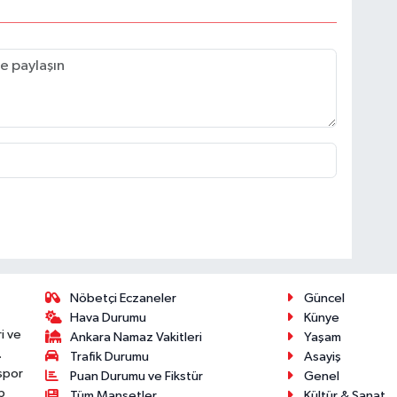
Nöbetçi Eczaneler
Güncel
Hava Durumu
Künye
i ve
Ankara Namaz Vakitleri
Yaşam
.
Trafik Durumu
Asayiş
 spor
Puan Durumu ve Fikstür
Genel
p
Tüm Manşetler
Kültür & Sanat