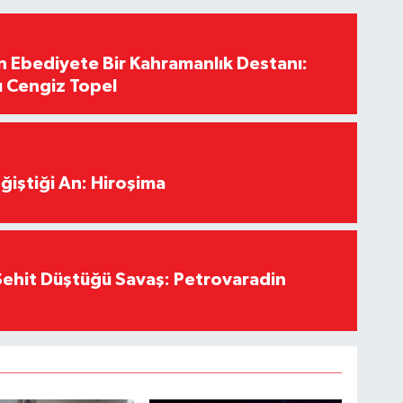
Ebediyete Bir Kahramanlık Destanı:
ı Cengiz Topel
ğiştiği An: Hiroşima
ehit Düştüğü Savaş: Petrovaradin