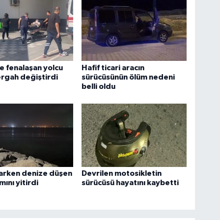
 fenalaşan yolcu
Hafif ticari aracın
ergah değiştirdi
sürücüsünün ölüm nedeni
belli oldu
tarken denize düşen
Devrilen motosikletin
mını yitirdi
sürücüsü hayatını kaybetti