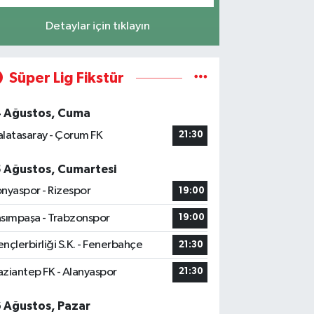
Detaylar için tıklayın
Süper Lig Fikstür
4 Ağustos, Cuma
latasaray - Çorum FK
21:30
5 Ağustos, Cumartesi
nyaspor - Rizespor
19:00
sımpaşa - Trabzonspor
19:00
nçlerbirliği S.K. - Fenerbahçe
21:30
ziantep FK - Alanyaspor
21:30
6 Ağustos, Pazar