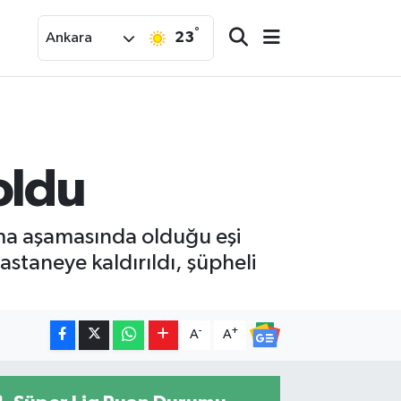
°
23
Ankara
oldu
nma aşamasında olduğu eşi
staneye kaldırıldı, şüpheli
-
+
A
A