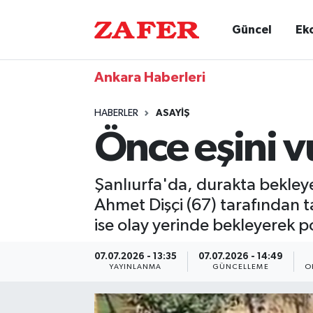
Güncel
Ek
Ankara Haberleri
HABERLER
ASAYIŞ
Önce eşini v
Şanlıurfa'da, durakta bekley
Ahmet Dişçi (67) tarafından t
ise olay yerinde bekleyerek po
07.07.2026 - 13:35
07.07.2026 - 14:49
YAYINLANMA
GÜNCELLEME
O