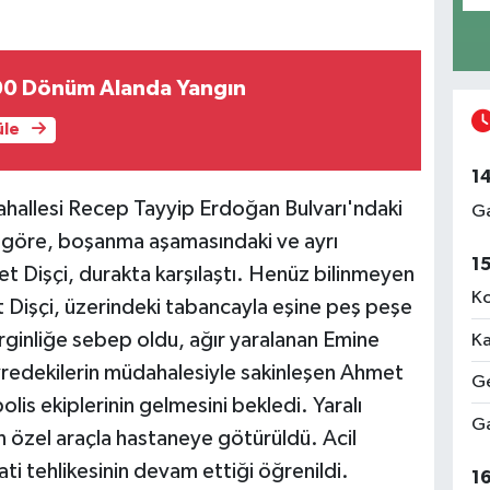
0 Dönüm Alanda Yangın
üle
1
ahallesi Recep Tayyip Erdoğan Bulvarı'ndaki
Ga
 göre, boşanma aşamasındaki ve ayrı
1
t Dişçi, durakta karşılaştı. Henüz bilinmeyen
Ko
 Dişçi, üzerindeki tabancayla eşine peş peşe
irginliğe sebep oldu, ağır yaralanan Emine
Ka
evredekilerin müdahalesiyle sakinleşen Ahmet
Ge
lis ekiplerinin gelmesini bekledi. Yaralı
Ga
n özel araçla hastaneye götürüldü. Acil
ati tehlikesinin devam ettiği öğrenildi.
1