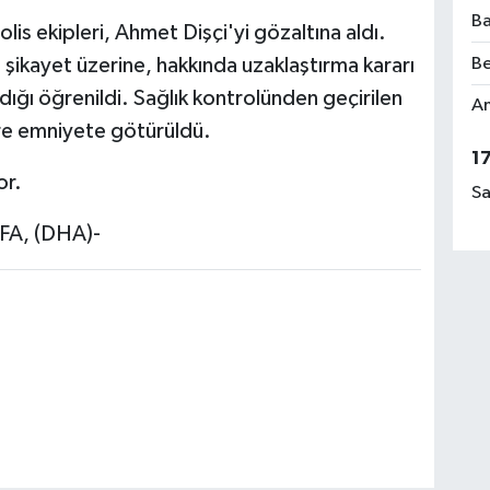
Ba
is ekipleri, Ahmet Dişçi'yi gözaltına aldı.
Be
 şikayet üzerine, hakkında uzaklaştırma kararı
adığı öğrenildi. Sağlık kontrolünden geçirilen
Am
ere emniyete götürüldü.
1
or.
Sa
FA, (DHA)-