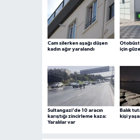
Cam silerken aşağı düşen
Otobüste
kadın ağır yaralandı
için güz
Sultangazi’de 10 aracın
Balık tu
karıştığı zincirleme kaza:
kişi yaşa
Yaralılar var