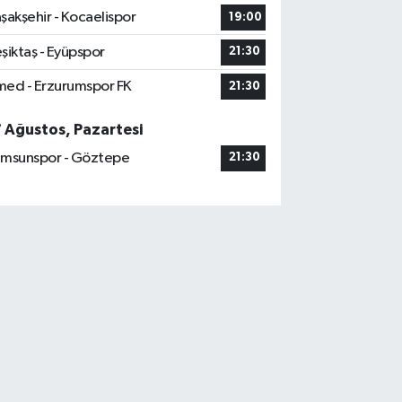
şakşehir - Kocaelispor
19:00
şiktaş - Eyüpspor
21:30
ed - Erzurumspor FK
21:30
7 Ağustos, Pazartesi
msunspor - Göztepe
21:30