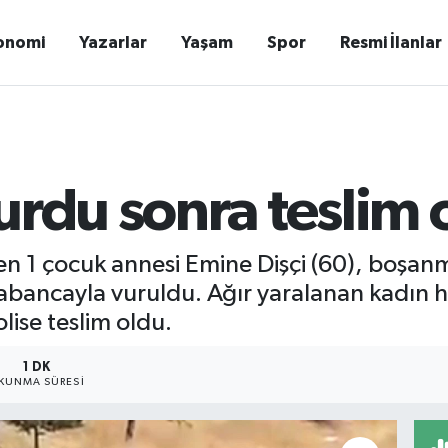
onomi
Yazarlar
Yaşam
Spor
Resmi İlanlar
urdu sonra teslim 
en 1 çocuk annesi Emine Dişçi (60), boşa
abancayla vuruldu. Ağır yaralanan kadın ha
lise teslim oldu.
1 DK
KUNMA SÜRESI