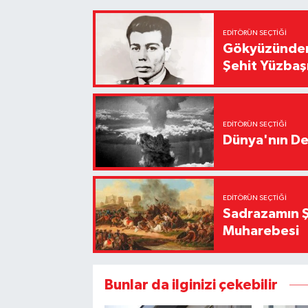
EDITÖRÜN SEÇTIĞI
Gökyüzünden 
Şehit Yüzbaş
EDITÖRÜN SEÇTIĞI
Dünya'nın De
EDITÖRÜN SEÇTIĞI
Sadrazamın Ş
Muharebesi
Bunlar da ilginizi çekebilir