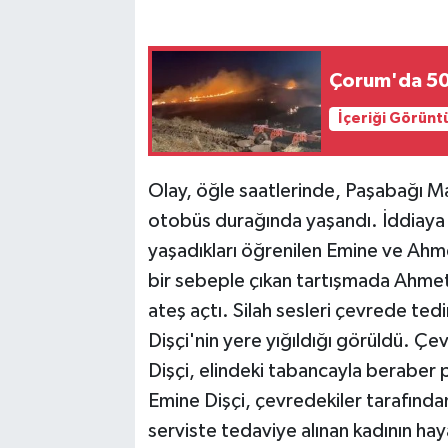
Çorum'da 50
İçeriği Görünt
Olay, öğle saatlerinde, Paşabağı M
otobüs durağında yaşandı. İddiaya
yaşadıkları öğrenilen Emine ve Ahme
bir sebeple çıkan tartışmada Ahmet
ateş açtı. Silah sesleri çevrede ted
Dişçi'nin yere yığıldığı görüldü. Ç
Dişçi, elindeki tabancayla beraber po
Emine Dişçi, çevredekiler tarafında
serviste tedaviye alınan kadının hay