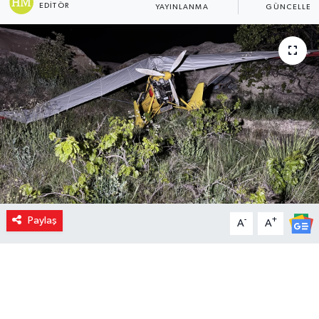
EDITÖR
YAYINLANMA
GÜNCELLEM
Paylaş
-
+
A
A