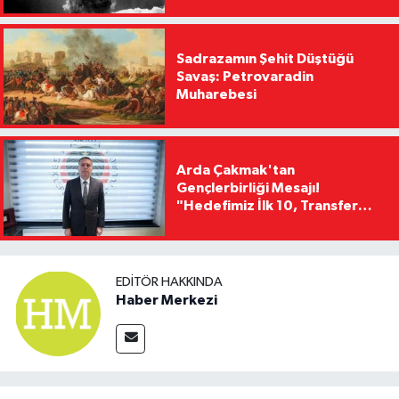
Sadrazamın Şehit Düştüğü
Savaş: Petrovaradin
Muharebesi
Arda Çakmak'tan
Gençlerbirliği Mesajı!
"Hedefimiz İlk 10, Transfer
Yasağını Kısa Sürede
Kaldıracağız"
EDITÖR HAKKINDA
Haber Merkezi