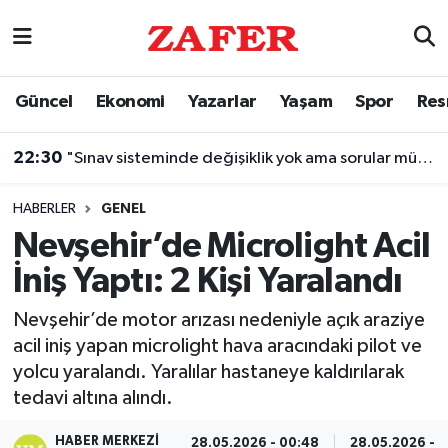
Nöbetçi Eczaneler
Güncel
Ekonomi
Yazarlar
Yaşam
Spor
Res
Hava Durumu
22:30
"Sınav sisteminde değişiklik yok ama sorular müfredata uygun hale gelecek"
Ankara Namaz Vakitleri
HABERLER
GENEL
Trafik Durumu
Nevşehir’de Microlight Acil
İniş Yaptı: 2 Kişi Yaralandı
Süper Lig Puan Durumu ve Fikstür
Nevşehir’de motor arızası nedeniyle açık araziye
Tüm Manşetler
acil iniş yapan microlight hava aracındaki pilot ve
yolcu yaralandı. Yaralılar hastaneye kaldırılarak
Son Dakika Haberleri
tedavi altına alındı.
Haber Arşivi
HABER MERKEZI
28.05.2026 - 00:48
28.05.2026 - 