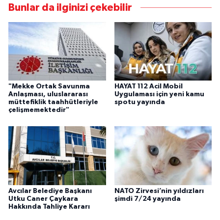
Bunlar da ilginizi çekebilir
"Mekke Ortak Savunma
HAYAT 112 Acil Mobil
Anlaşması, uluslararası
Uygulaması için yeni kamu
müttefiklik taahhütleriyle
spotu yayında
çelişmemektedir"
Avcılar Belediye Başkanı
NATO Zirvesi’nin yıldızları
Utku Caner Çaykara
şimdi 7/24 yayında
Hakkında Tahliye Kararı