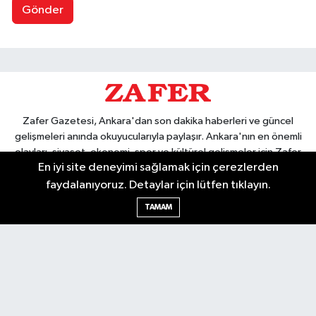
Gönder
Zafer Gazetesi, Ankara'dan son dakika haberleri ve güncel
gelişmeleri anında okuyucularıyla paylaşır. Ankara'nın en önemli
olayları, siyaset, ekonomi, spor ve kültürel gelişmeler için Zafer
En iyi site deneyimi sağlamak için çerezlerden
Gazetesi'ni takip edin. Başkentin güvendiği haber kaynağı.
faydalanıyoruz. Detaylar için lütfen tıklayın.
TAMAM
Nöbetçi Eczaneler
Hava Durumu
Ankara Namaz Vakitleri
Trafik Durumu
Puan Durumu ve Fikstür