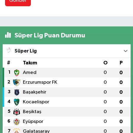
Gönder
Süper Lig Puan Durumu
Süper Lig
#
Takım
O
P
1
Amed
0
0
2
Erzurumspor FK
0
0
3
Başakşehir
0
0
4
Kocaelispor
0
0
5
Beşiktaş
0
0
6
Eyüpspor
0
0
7
Galatasaray
0
0