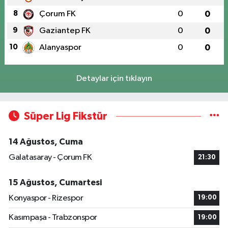
8
Çorum FK
0
0
9
Gaziantep FK
0
0
10
Alanyaspor
0
0
Detaylar için tıklayın
Süper Lig Fikstür
14 Ağustos, Cuma
Galatasaray - Çorum FK
21:30
15 Ağustos, Cumartesi
Konyaspor - Rizespor
19:00
Kasımpaşa - Trabzonspor
19:00