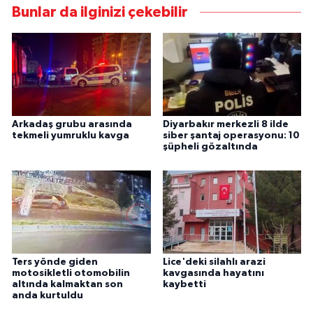
Bunlar da ilginizi çekebilir
Arkadaş grubu arasında
Diyarbakır merkezli 8 ilde
tekmeli yumruklu kavga
siber şantaj operasyonu: 10
şüpheli gözaltında
Ters yönde giden
Lice'deki silahlı arazi
motosikletli otomobilin
kavgasında hayatını
altında kalmaktan son
kaybetti
anda kurtuldu