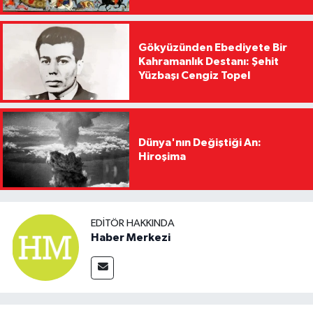
Gökyüzünden Ebediyete Bir
Kahramanlık Destanı: Şehit
Yüzbaşı Cengiz Topel
Dünya'nın Değiştiği An:
Hiroşima
EDITÖR HAKKINDA
Haber Merkezi