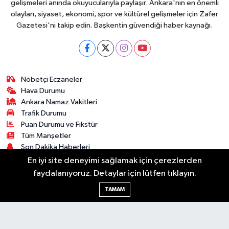
gelişmeleri anında okuyucularıyla paylaşır. Ankara'nın en önemli
olayları, siyaset, ekonomi, spor ve kültürel gelişmeler için Zafer
Gazetesi'ni takip edin. Başkentin güvendiği haber kaynağı.
Nöbetçi Eczaneler
Hava Durumu
Ankara Namaz Vakitleri
Trafik Durumu
Puan Durumu ve Fikstür
Tüm Manşetler
Son Dakika Haberleri
Haber Arşivi
En iyi site deneyimi sağlamak için çerezlerden
faydalanıyoruz. Detaylar için lütfen tıklayın.
Güncel
Ekonomi
Künye
Yazarlar
Yaşam
TAMAM
Spor
Asayiş
Bilim & Teknoloji
Genel
Gündem
Kültür & Sanat
Magazin