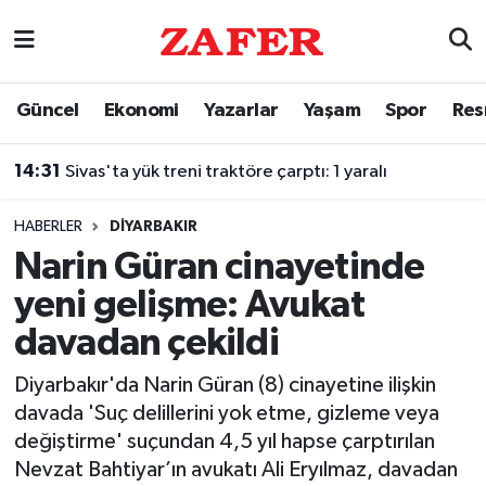
Nöbetçi Eczaneler
Güncel
Ekonomi
Yazarlar
Yaşam
Spor
Res
Hava Durumu
14:31
Sivas'ta yük treni traktöre çarptı: 1 yaralı
Ankara Namaz Vakitleri
HABERLER
DIYARBAKIR
Trafik Durumu
Narin Güran cinayetinde
yeni gelişme: Avukat
Süper Lig Puan Durumu ve Fikstür
davadan çekildi
Tüm Manşetler
Diyarbakır'da Narin Güran (8) cinayetine ilişkin
davada 'Suç delillerini yok etme, gizleme veya
Son Dakika Haberleri
değiştirme' suçundan 4,5 yıl hapse çarptırılan
Nevzat Bahtiyar’ın avukatı Ali Eryılmaz, davadan
Haber Arşivi