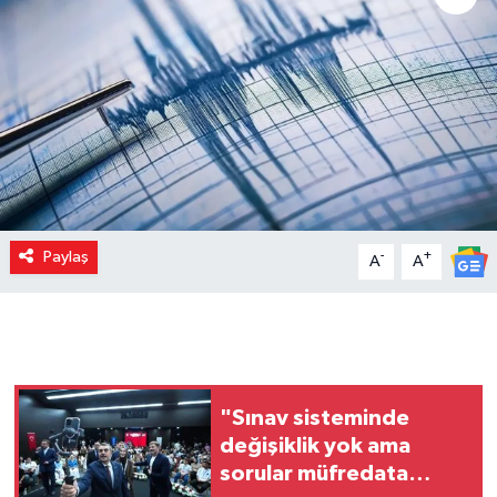
Paylaş
-
+
A
A
"Sınav sisteminde
değişiklik yok ama
sorular müfredata