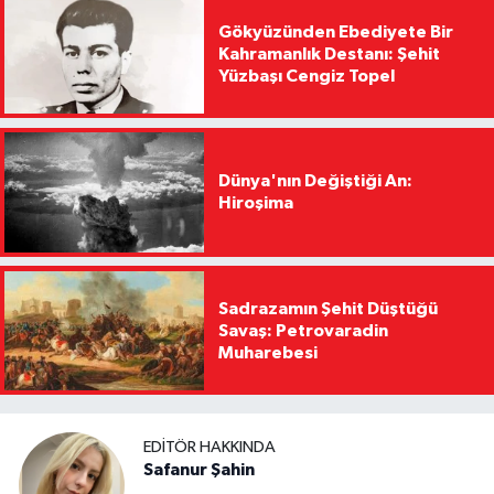
Gökyüzünden Ebediyete Bir
Kahramanlık Destanı: Şehit
Yüzbaşı Cengiz Topel
Dünya'nın Değiştiği An:
Hiroşima
Sadrazamın Şehit Düştüğü
Savaş: Petrovaradin
Muharebesi
EDITÖR HAKKINDA
Safanur Şahin