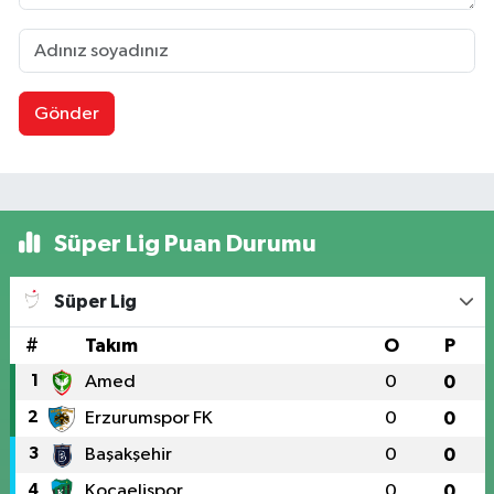
Gönder
Süper Lig Puan Durumu
Süper Lig
#
Takım
O
P
1
Amed
0
0
2
Erzurumspor FK
0
0
3
Başakşehir
0
0
4
Kocaelispor
0
0