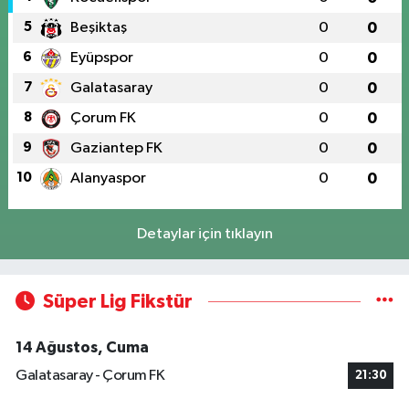
5
Beşiktaş
0
0
6
Eyüpspor
0
0
7
Galatasaray
0
0
8
Çorum FK
0
0
9
Gaziantep FK
0
0
10
Alanyaspor
0
0
Detaylar için tıklayın
Süper Lig Fikstür
14 Ağustos, Cuma
Galatasaray - Çorum FK
21:30