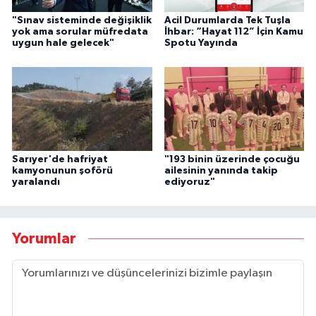
"Sınav sisteminde değişiklik
Acil Durumlarda Tek Tuşla
yok ama sorular müfredata
İhbar: “Hayat 112” İçin Kamu
uygun hale gelecek"
Spotu Yayında
Sarıyer'de hafriyat
"193 binin üzerinde çocuğu
kamyonunun şoförü
ailesinin yanında takip
yaralandı
ediyoruz"
Yorumlar