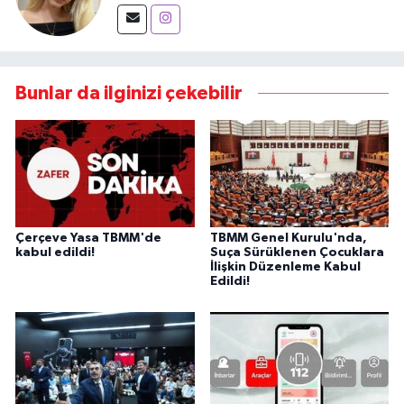
Bunlar da ilginizi çekebilir
Çerçeve Yasa TBMM'de
TBMM Genel Kurulu'nda,
kabul edildi!
Suça Sürüklenen Çocuklara
İlişkin Düzenleme Kabul
Edildi!