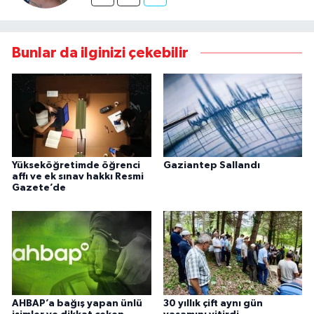
Bunlar da ilginizi çekebilir
Yükseköğretimde öğrenci
Gaziantep Sallandı
affı ve ek sınav hakkı Resmi
Gazete’de
AHBAP’a bağış yapan ünlü
30 yıllık çift aynı gün