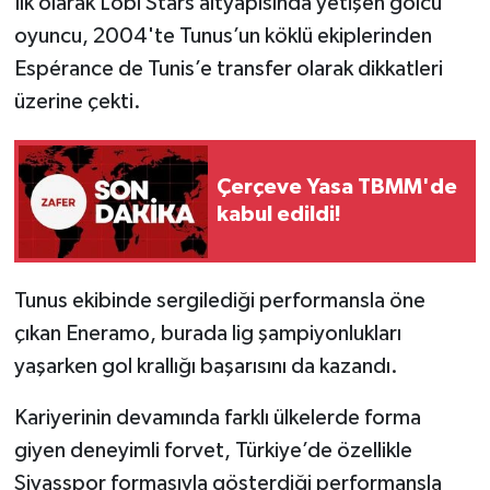
İlk olarak Lobi Stars altyapısında yetişen golcü
oyuncu, 2004'te Tunus’un köklü ekiplerinden
Espérance de Tunis’e transfer olarak dikkatleri
üzerine çekti.
Çerçeve Yasa TBMM'de
kabul edildi!
Tunus ekibinde sergilediği performansla öne
çıkan Eneramo, burada lig şampiyonlukları
yaşarken gol krallığı başarısını da kazandı.
Kariyerinin devamında farklı ülkelerde forma
giyen deneyimli forvet, Türkiye’de özellikle
Sivasspor formasıyla gösterdiği performansla