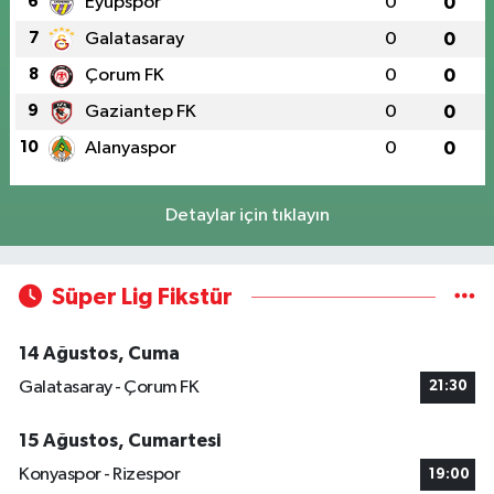
6
Eyüpspor
0
0
7
Galatasaray
0
0
8
Çorum FK
0
0
9
Gaziantep FK
0
0
10
Alanyaspor
0
0
Detaylar için tıklayın
Süper Lig Fikstür
14 Ağustos, Cuma
Galatasaray - Çorum FK
21:30
15 Ağustos, Cumartesi
Konyaspor - Rizespor
19:00