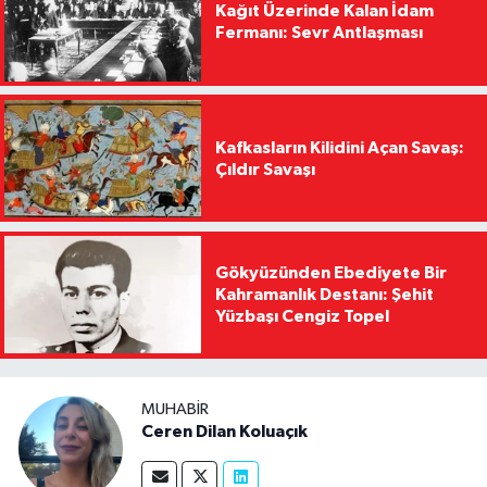
Kağıt Üzerinde Kalan İdam
Fermanı: Sevr Antlaşması
Kafkasların Kilidini Açan Savaş:
Çıldır Savaşı
Gökyüzünden Ebediyete Bir
Kahramanlık Destanı: Şehit
Yüzbaşı Cengiz Topel
MUHABIR
Ceren Dilan Koluaçık