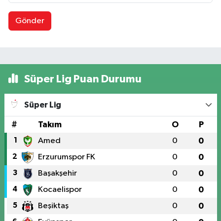
Gönder
Süper Lig Puan Durumu
Süper Lig
#
Takım
O
P
1
Amed
0
0
2
Erzurumspor FK
0
0
3
Başakşehir
0
0
4
Kocaelispor
0
0
5
Beşiktaş
0
0