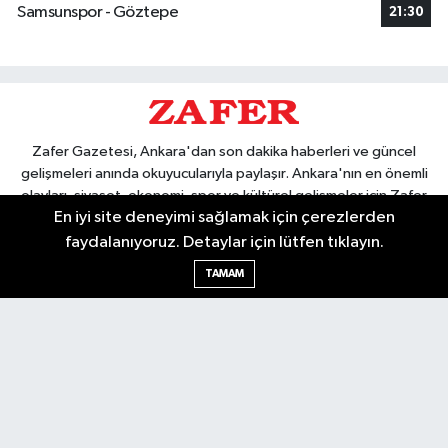
Samsunspor - Göztepe
21:30
Zafer Gazetesi, Ankara'dan son dakika haberleri ve güncel
gelişmeleri anında okuyucularıyla paylaşır. Ankara'nın en önemli
olayları, siyaset, ekonomi, spor ve kültürel gelişmeler için Zafer
En iyi site deneyimi sağlamak için çerezlerden
Gazetesi'ni takip edin. Başkentin güvendiği haber kaynağı.
faydalanıyoruz. Detaylar için lütfen tıklayın.
TAMAM
Nöbetçi Eczaneler
Hava Durumu
Ankara Namaz Vakitleri
Trafik Durumu
Puan Durumu ve Fikstür
Tüm Manşetler