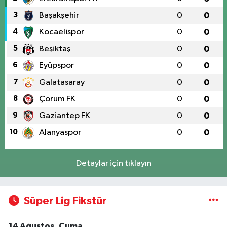
3
Başakşehir
0
0
4
Kocaelispor
0
0
5
Beşiktaş
0
0
6
Eyüpspor
0
0
7
Galatasaray
0
0
8
Çorum FK
0
0
9
Gaziantep FK
0
0
10
Alanyaspor
0
0
Detaylar için tıklayın
Süper Lig Fikstür
14 Ağustos, Cuma