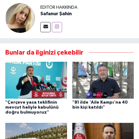
EDITÖR HAKKINDA
Safanur Şahin
Bunlar da ilginizi çekebilir
"Çerçeve yasa teklifinin
"81 ilde 'Aile Kampı'na 40
mevcut haliyle kabulünü
bin kişi katıldı"
doğru bulmuyoruz"