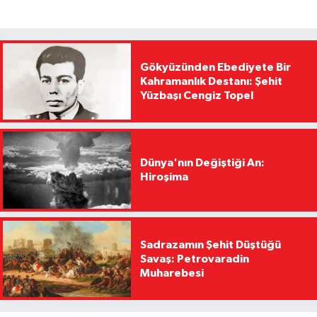
Gökyüzünden Ebediyete Bir
Kahramanlık Destanı: Şehit
Yüzbaşı Cengiz Topel
Dünya'nın Değiştiği An:
Hiroşima
Sadrazamın Şehit Düştüğü
Savaş: Petrovaradin
Muharebesi