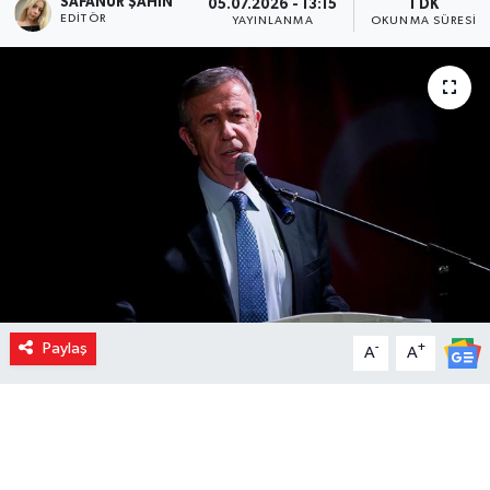
SAFANUR ŞAHIN
05.07.2026 - 13:15
1 DK
EDITÖR
YAYINLANMA
OKUNMA SÜRESI
Paylaş
-
+
A
A