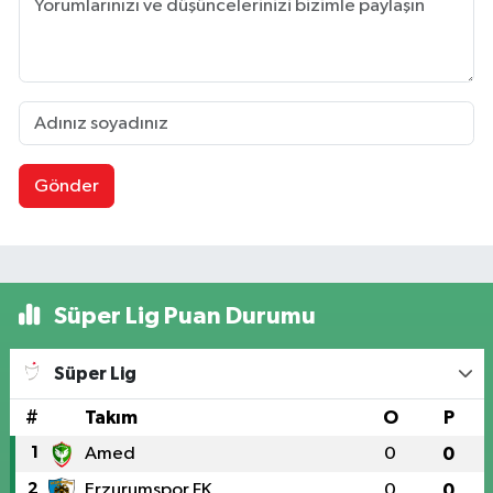
Gönder
Süper Lig Puan Durumu
Süper Lig
#
Takım
O
P
1
Amed
0
0
2
Erzurumspor FK
0
0