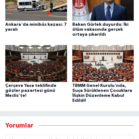
Ankara'da minibüs kazası: 7
Bakan Gürlek duyurdu: İki
yaralı
ölüm vakasında gerçek
ortaya çıkarıldı
Çerçeve Yasa teklifinde
TBMM Genel Kurulu'nda,
gözler pazartesi günü
Suça Sürüklenen Çocuklara
Meclis'te!
İlişkin Düzenleme Kabul
Edildi!
Yorumlar