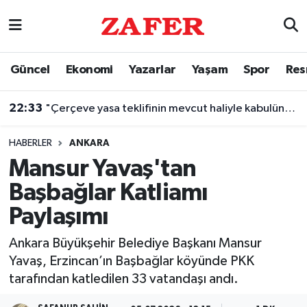
Nöbetçi Eczaneler
Güncel
Ekonomi
Yazarlar
Yaşam
Spor
Res
Hava Durumu
22:33
"Çerçeve yasa teklifinin mevcut haliyle kabulünü doğru bulmuyoruz"
Ankara Namaz Vakitleri
HABERLER
ANKARA
Trafik Durumu
Mansur Yavaş'tan
Başbağlar Katliamı
Süper Lig Puan Durumu ve Fikstür
Paylaşımı
Tüm Manşetler
Ankara Büyükşehir Belediye Başkanı Mansur
Yavaş, Erzincan’ın Başbağlar köyünde PKK
Son Dakika Haberleri
tarafından katledilen 33 vatandaşı andı.
Haber Arşivi