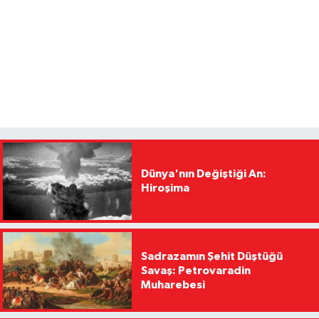
Dünya'nın Değiştiği An:
Hiroşima
Sadrazamın Şehit Düştüğü
Savaş: Petrovaradin
Muharebesi