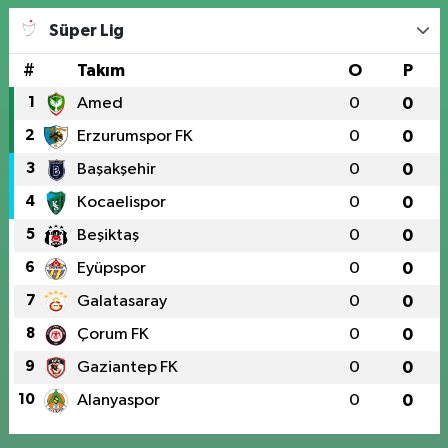
Süper Lig
#
Takım
O
P
1
Amed
0
0
2
Erzurumspor FK
0
0
3
Başakşehir
0
0
4
Kocaelispor
0
0
5
Beşiktaş
0
0
6
Eyüpspor
0
0
7
Galatasaray
0
0
8
Çorum FK
0
0
9
Gaziantep FK
0
0
10
Alanyaspor
0
0