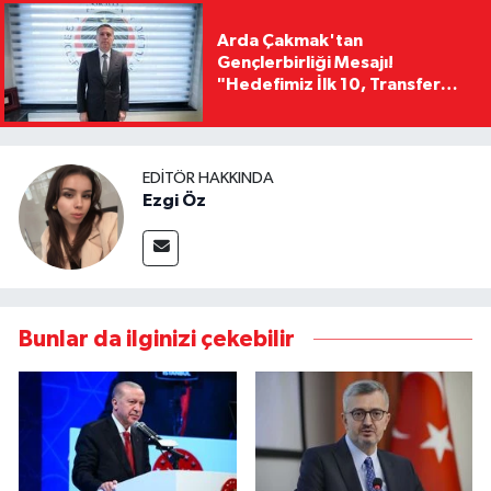
Arda Çakmak'tan
Gençlerbirliği Mesajı!
"Hedefimiz İlk 10, Transfer
Yasağını Kısa Sürede
Kaldıracağız"
EDITÖR HAKKINDA
Ezgi Öz
Bunlar da ilginizi çekebilir