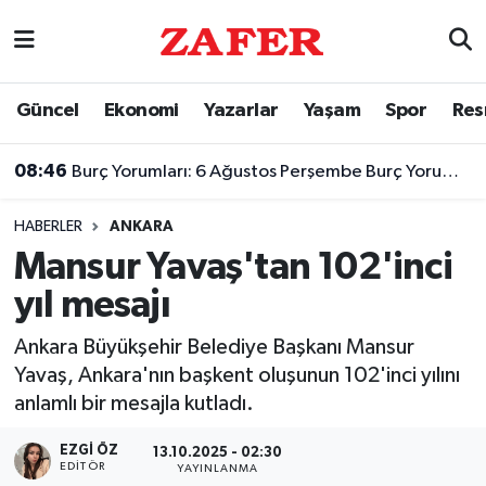
Nöbetçi Eczaneler
Güncel
Ekonomi
Yazarlar
Yaşam
Spor
Res
Hava Durumu
08:46
Burç Yorumları: 6 Ağustos Perşembe Burç Yorumları
Ankara Namaz Vakitleri
HABERLER
ANKARA
Trafik Durumu
Mansur Yavaş'tan 102'inci
yıl mesajı
Süper Lig Puan Durumu ve Fikstür
Ankara Büyükşehir Belediye Başkanı Mansur
Tüm Manşetler
Yavaş, Ankara'nın başkent oluşunun 102'inci yılını
anlamlı bir mesajla kutladı.
Son Dakika Haberleri
EZGI ÖZ
13.10.2025 - 02:30
Haber Arşivi
EDITÖR
YAYINLANMA