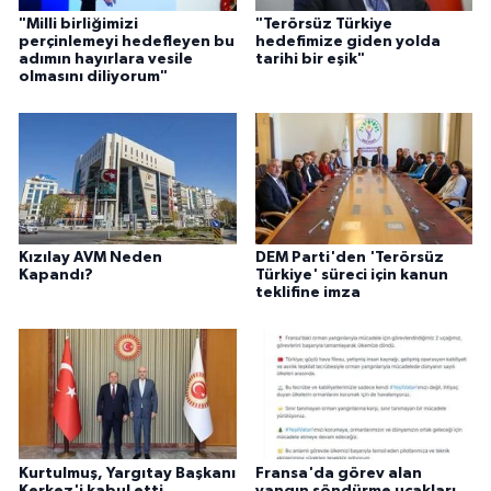
"Milli birliğimizi
"Terörsüz Türkiye
perçinlemeyi hedefleyen bu
hedefimize giden yolda
adımın hayırlara vesile
tarihi bir eşik"
olmasını diliyorum"
Kızılay AVM Neden
DEM Parti'den 'Terörsüz
Kapandı?
Türkiye' süreci için kanun
teklifine imza
Kurtulmuş, Yargıtay Başkanı
Fransa'da görev alan
Kerkez'i kabul etti
yangın söndürme uçakları