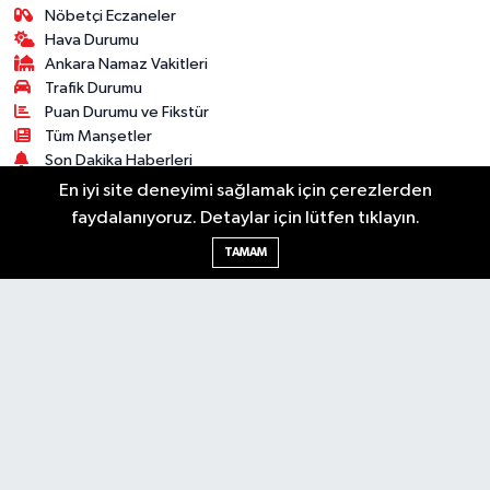
Nöbetçi Eczaneler
Hava Durumu
Ankara Namaz Vakitleri
Trafik Durumu
Puan Durumu ve Fikstür
Tüm Manşetler
Son Dakika Haberleri
Haber Arşivi
En iyi site deneyimi sağlamak için çerezlerden
faydalanıyoruz. Detaylar için lütfen tıklayın.
Güncel
Ekonomi
Künye
Yazarlar
Yaşam
TAMAM
Spor
Asayiş
Bilim & Teknoloji
Genel
Gündem
Kültür & Sanat
Magazin
RSS
Copyright © 2025. Her hakkı saklıdır.
Haber Yazılımı:
TE Bilişim