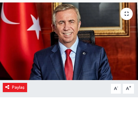
Paylaş
-
+
A
A