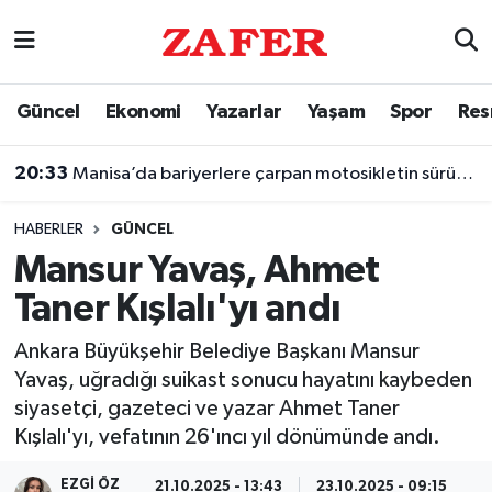
Nöbetçi Eczaneler
Güncel
Ekonomi
Yazarlar
Yaşam
Spor
Res
Hava Durumu
20:33
Manisa’da bariyerlere çarpan motosikletin sürücüsü öldü
Ankara Namaz Vakitleri
HABERLER
GÜNCEL
Trafik Durumu
Mansur Yavaş, Ahmet
Taner Kışlalı'yı andı
Süper Lig Puan Durumu ve Fikstür
Ankara Büyükşehir Belediye Başkanı Mansur
Tüm Manşetler
Yavaş, uğradığı suikast sonucu hayatını kaybeden
siyasetçi, gazeteci ve yazar Ahmet Taner
Son Dakika Haberleri
Kışlalı'yı, vefatının 26'ıncı yıl dönümünde andı.
Haber Arşivi
EZGI ÖZ
21.10.2025 - 13:43
23.10.2025 - 09:15