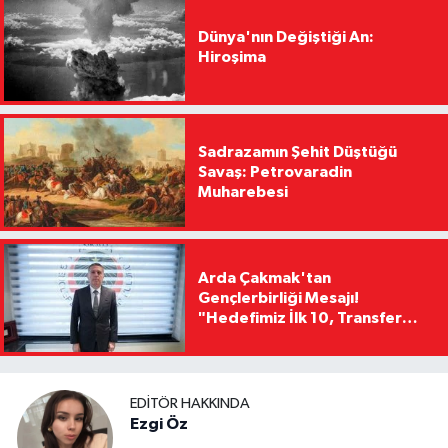
Dünya'nın Değiştiği An:
Hiroşima
Sadrazamın Şehit Düştüğü
Savaş: Petrovaradin
Muharebesi
Arda Çakmak'tan
Gençlerbirliği Mesajı!
"Hedefimiz İlk 10, Transfer
Yasağını Kısa Sürede
Kaldıracağız"
EDITÖR HAKKINDA
Ezgi Öz