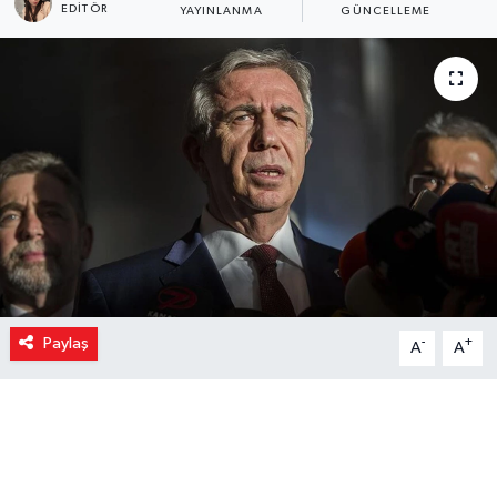
EDITÖR
YAYINLANMA
GÜNCELLEME
Paylaş
-
+
A
A