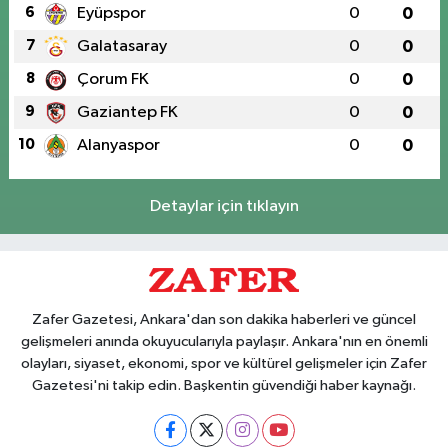
6
Eyüpspor
0
0
7
Galatasaray
0
0
8
Çorum FK
0
0
9
Gaziantep FK
0
0
10
Alanyaspor
0
0
Detaylar için tıklayın
Zafer Gazetesi, Ankara'dan son dakika haberleri ve güncel
gelişmeleri anında okuyucularıyla paylaşır. Ankara'nın en önemli
olayları, siyaset, ekonomi, spor ve kültürel gelişmeler için Zafer
Gazetesi'ni takip edin. Başkentin güvendiği haber kaynağı.