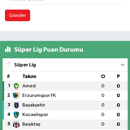
Gönder
Süper Lig Puan Durumu
Süper Lig
#
Takım
O
P
1
Amed
0
0
2
Erzurumspor FK
0
0
3
Başakşehir
0
0
4
Kocaelispor
0
0
5
Beşiktaş
0
0