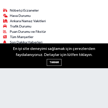
Nöbetçi Eczaneler
Hava Durumu
Ankara Namaz Vakitleri
Trafik Durumu
Puan Durumu ve Fikstür
Tüm Manşetler
Son Dakika Haberleri
Haber Arşivi
En iyi site deneyimi sağlamak için çerezlerden
faydalanıyoruz. Detaylar için lütfen tıklayın.
Güncel
Ekonomi
Künye
Yazarlar
Yaşam
TAMAM
Spor
Asayiş
Bilim & Teknoloji
Genel
Gündem
Kültür & Sanat
Magazin
RSS
Copyright © 2025. Her hakkı saklıdır.