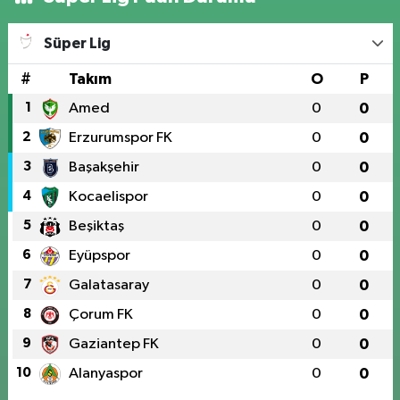
Süper Lig
#
Takım
O
P
1
Amed
0
0
2
Erzurumspor FK
0
0
3
Başakşehir
0
0
4
Kocaelispor
0
0
5
Beşiktaş
0
0
6
Eyüpspor
0
0
7
Galatasaray
0
0
8
Çorum FK
0
0
9
Gaziantep FK
0
0
10
Alanyaspor
0
0