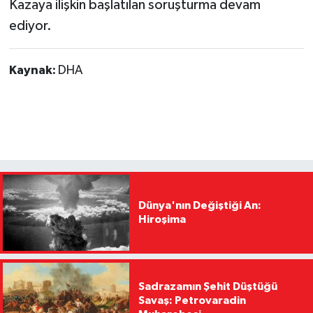
Kazaya ilişkin başlatılan soruşturma devam
ediyor.
Kaynak:
DHA
Dünya'nın Değiştiği An:
Hiroşima
Sadrazamın Şehit Düştüğü
Savaş: Petrovaradin