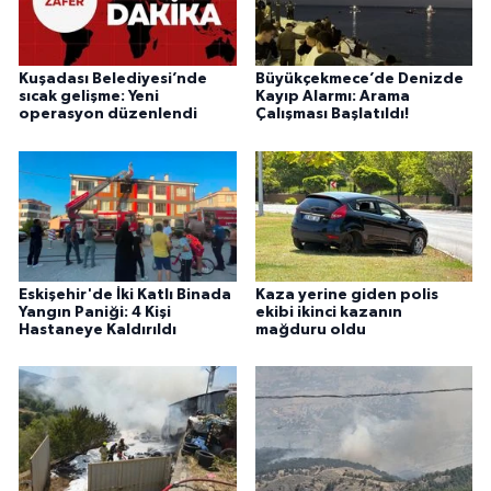
Kuşadası Belediyesi’nde
Büyükçekmece’de Denizde
sıcak gelişme: Yeni
Kayıp Alarmı: Arama
operasyon düzenlendi
Çalışması Başlatıldı!
Eskişehir'de İki Katlı Binada
Kaza yerine giden polis
Yangın Paniği: 4 Kişi
ekibi ikinci kazanın
Hastaneye Kaldırıldı
mağduru oldu