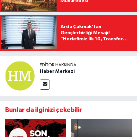
Muharebesi
Arda Çakmak'tan
Gençlerbirliği Mesajı!
"Hedefimiz İlk 10, Transfer
Yasağını Kısa Sürede
Kaldıracağız"
EDITÖR HAKKINDA
Haber Merkezi
Bunlar da ilginizi çekebilir