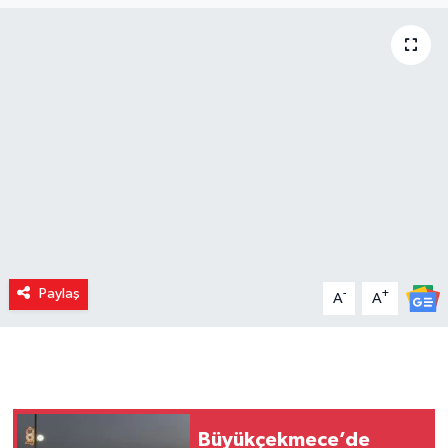
Paylaş
-
+
A
A
Büyükçekmece’de