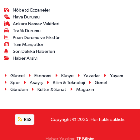
Nöbetçi Eczaneler
Hava Durumu
Ankara Namaz Vakitleri
Trafik Durumu
Puan Durumu ve Fikstür
Tüm Manşetler
Son Dakika Haberleri
Haber Arşivi
Güncel
Ekonomi
Künye
Yazarlar
Yaşam
Spor
Asayiş
Bilim & Teknoloji
Genel
Gündem
Kültür & Sanat
Magazin
RSS
Copyright © 2025. Her hakkı saklıdır.
Haber Yazılımı:
TE Bilişim