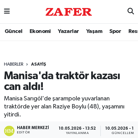
Güncel
Ekonomi
Yazarlar
Yaşam
Spor
Res
HABERLER
ASAYIŞ
Manisa'da traktör kazası
can aldı!
Manisa Sarıgöl'de şarampole yuvarlanan
traktörde yer alan Raziye Boylu (48), yaşamını
yitirdi.
HABER MERKEZI
10.05.2026 - 13:52
10.05.2026 - 13
EDITÖR
YAYINLANMA
GÜNCELLEME