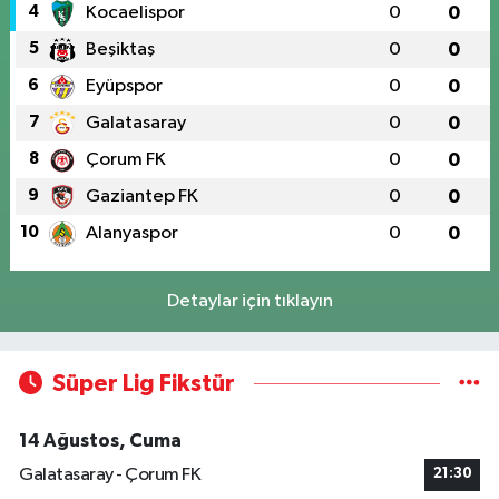
4
Kocaelispor
0
0
5
Beşiktaş
0
0
6
Eyüpspor
0
0
7
Galatasaray
0
0
8
Çorum FK
0
0
9
Gaziantep FK
0
0
10
Alanyaspor
0
0
Detaylar için tıklayın
Süper Lig Fikstür
14 Ağustos, Cuma
Galatasaray - Çorum FK
21:30