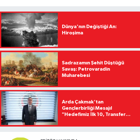
Dünya'nın Değiştiği An:
Hiroşima
Sadrazamın Şehit Düştüğü
Savaş: Petrovaradin
Muharebesi
Arda Çakmak'tan
Gençlerbirliği Mesajı!
"Hedefimiz İlk 10, Transfer
Yasağını Kısa Sürede
Kaldıracağız"
EDITÖR HAKKINDA