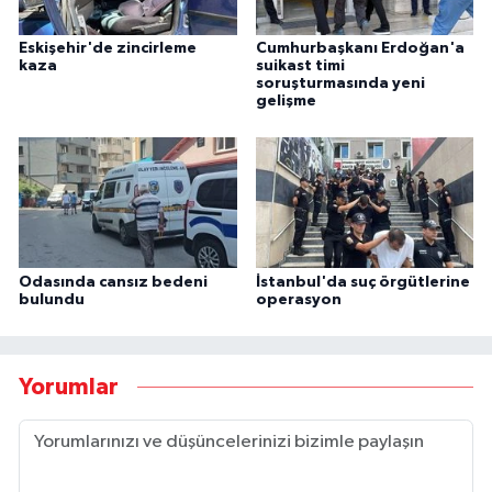
Eskişehir'de zincirleme
Cumhurbaşkanı Erdoğan'a
kaza
suikast timi
soruşturmasında yeni
gelişme
Odasında cansız bedeni
İstanbul'da suç örgütlerine
bulundu
operasyon
Yorumlar