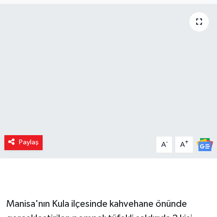
Paylaş
-
+
A
A
Manisa'nın Kula ilçesinde kahvehane önünde
gerçekleştirilen pompalı tüfekli saldırıda 2 kişi