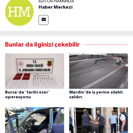
Haber Merkezi
Bunlar da ilginizi çekebilir
Bursa'da 'tarihi eser'
Mardin'de iş yerine silahlı
operasyonu
saldırı