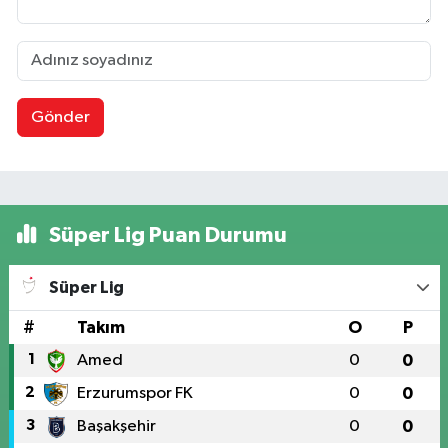
Gönder
Süper Lig Puan Durumu
Süper Lig
#
Takım
O
P
1
Amed
0
0
2
Erzurumspor FK
0
0
3
Başakşehir
0
0