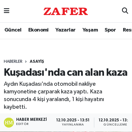
Güncel
Ekonomi
Yazarlar
Yaşam
Spor
Res
HABERLER
ASAYIŞ
Kuşadası'nda can alan kaza
Aydın Kuşadası'nda otomobil nakliye
kamyonetine çarparak kaza yaptı. Kaza
sonucunda 4 kişi yaralandı, 1 kişi hayatını
kaybetti.
HABER MERKEZI
12.10.2025 - 13:51
12.10.2025 - 13:5
EDITÖR
YAYINLANMA
GÜNCELLEME