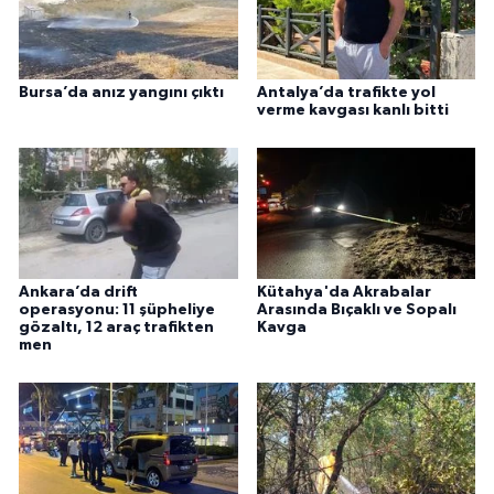
Bursa’da anız yangını çıktı
Antalya’da trafikte yol
verme kavgası kanlı bitti
Ankara’da drift
Kütahya'da Akrabalar
operasyonu: 11 şüpheliye
Arasında Bıçaklı ve Sopalı
gözaltı, 12 araç trafikten
Kavga
men