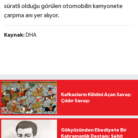
süratli olduğu görülen otomobilin kamyonete
çarpma anı yer alıyor.
Kaynak:
DHA
Kafkasların Kilidini Açan Savaş:
Çıldır Savaşı
Gökyüzünden Ebediyete Bir
Kahramanlık Destanı: Şehit