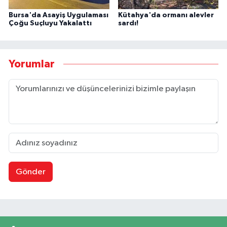
Bursa'da Asayiş Uygulaması
Kütahya'da ormanı alevler
Çoğu Suçluyu Yakalattı
sardı!
Yorumlar
Gönder