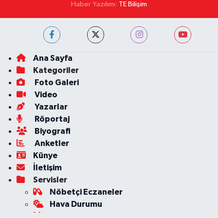
Haber Yazılımı:
TE Bilişim
Ana Sayfa
Kategoriler
Foto Galeri
Video
Yazarlar
Röportaj
Biyografi
Anketler
Künye
İletişim
Servisler
Nöbetçi Eczaneler
Hava Durumu
Ankara Namaz Vakitleri