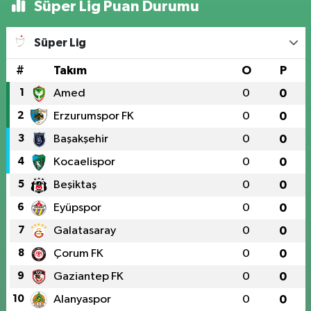
Süper Lig Puan Durumu
Süper Lig
#
Takım
O
P
1
Amed
0
0
2
Erzurumspor FK
0
0
3
Başakşehir
0
0
4
Kocaelispor
0
0
5
Beşiktaş
0
0
6
Eyüpspor
0
0
7
Galatasaray
0
0
8
Çorum FK
0
0
9
Gaziantep FK
0
0
10
Alanyaspor
0
0