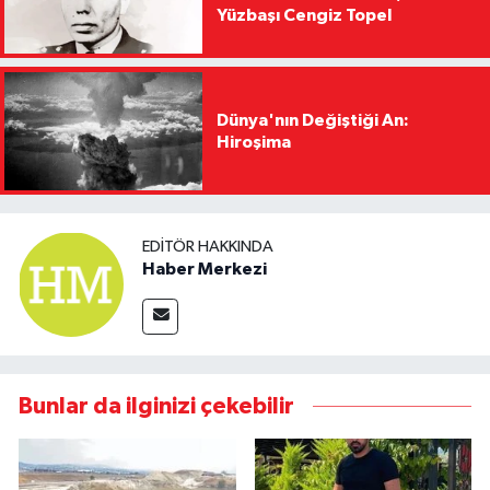
Yüzbaşı Cengiz Topel
Dünya'nın Değiştiği An:
Hiroşima
EDITÖR HAKKINDA
Haber Merkezi
Bunlar da ilginizi çekebilir