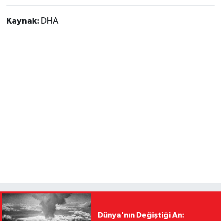
Kaynak:
DHA
Dünya'nın Değiştiği An: