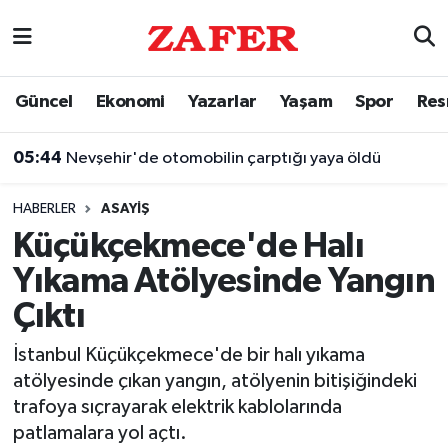
Nöbetçi Eczaneler
Güncel
Ekonomi
Yazarlar
Yaşam
Spor
Res
Hava Durumu
05:44
Nevşehir'de otomobilin çarptığı yaya öldü
Ankara Namaz Vakitleri
HABERLER
ASAYIŞ
Trafik Durumu
Küçükçekmece'de Halı
Yıkama Atölyesinde Yangın
Süper Lig Puan Durumu ve Fikstür
Çıktı
Tüm Manşetler
İstanbul Küçükçekmece'de bir halı yıkama
atölyesinde çıkan yangın, atölyenin bitişiğindeki
Son Dakika Haberleri
trafoya sıçrayarak elektrik kablolarında
patlamalara yol açtı.
Haber Arşivi