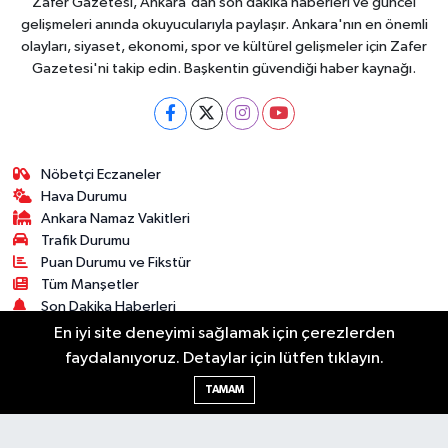
Zafer Gazetesi, Ankara'dan son dakika haberleri ve güncel
gelişmeleri anında okuyucularıyla paylaşır. Ankara'nın en önemli
olayları, siyaset, ekonomi, spor ve kültürel gelişmeler için Zafer
Gazetesi'ni takip edin. Başkentin güvendiği haber kaynağı.
Nöbetçi Eczaneler
Hava Durumu
Ankara Namaz Vakitleri
Trafik Durumu
Puan Durumu ve Fikstür
Tüm Manşetler
Son Dakika Haberleri
Haber Arşivi
En iyi site deneyimi sağlamak için çerezlerden
faydalanıyoruz. Detaylar için lütfen tıklayın.
Güncel
Ekonomi
Künye
Yazarlar
Yaşam
TAMAM
Spor
Asayiş
Bilim & Teknoloji
Genel
Gündem
Kültür & Sanat
Magazin