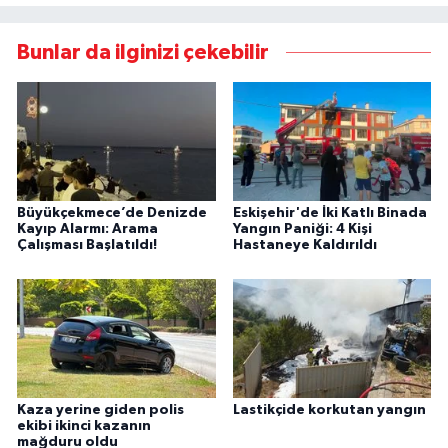
Bunlar da ilginizi çekebilir
Büyükçekmece’de Denizde
Eskişehir'de İki Katlı Binada
Kayıp Alarmı: Arama
Yangın Paniği: 4 Kişi
Çalışması Başlatıldı!
Hastaneye Kaldırıldı
Kaza yerine giden polis
Lastikçide korkutan yangın
ekibi ikinci kazanın
mağduru oldu