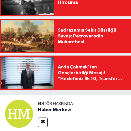
Hiroşima
Sadrazamın Şehit Düştüğü
Savaş: Petrovaradin
Muharebesi
Arda Çakmak'tan
Gençlerbirliği Mesajı!
"Hedefimiz İlk 10, Transfer
Yasağını Kısa Sürede
Kaldıracağız"
EDITÖR HAKKINDA
Haber Merkezi