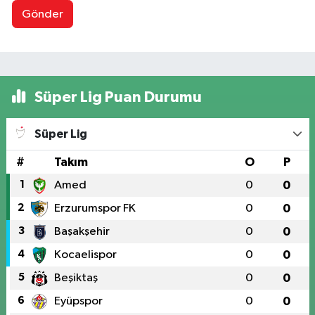
Gönder
Süper Lig Puan Durumu
Süper Lig
#
Takım
O
P
1
Amed
0
0
2
Erzurumspor FK
0
0
3
Başakşehir
0
0
4
Kocaelispor
0
0
5
Beşiktaş
0
0
6
Eyüpspor
0
0