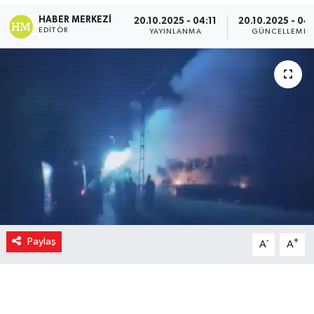
HABER MERKEZI
20.10.2025 - 04:11
20.10.2025 - 04:
EDITÖR
YAYINLANMA
GÜNCELLEME
Paylaş
-
+
A
A