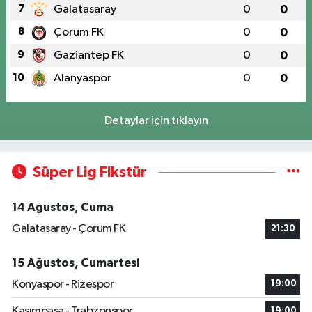
7
Galatasaray
0
0
8
Çorum FK
0
0
9
Gaziantep FK
0
0
10
Alanyaspor
0
0
Detaylar için tıklayın
Süper Lig Fikstür
14 Ağustos, Cuma
Galatasaray - Çorum FK
21:30
15 Ağustos, Cumartesi
Konyaspor - Rizespor
19:00
Kasımpaşa - Trabzonspor
19:00