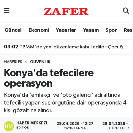
Nöbetçi Eczaneler
Güncel
Ekonomi
Yazarlar
Yaşam
Spor
Res
Hava Durumu
03:02
TBMM'de yeni düzenleme kabul edildi: Çocuğun silaha ulaşmasına hapis cezası geliyor
Ankara Namaz Vakitleri
HABERLER
GÜVENLIK
Trafik Durumu
Konya'da tefecilere
operasyon
Süper Lig Puan Durumu ve Fikstür
Konya'da 'emlakçı' ve 'oto galerici' adı altında
Tüm Manşetler
tefecilik yapan suç örgütüne dair operasyonda 4
kişi gözaltına alındı.
Son Dakika Haberleri
HABER MERKEZI
28.04.2026 - 12:27
28.04.2026 - 1
Haber Arşivi
EDITÖR
YAYINLANMA
GÜNCELLEME