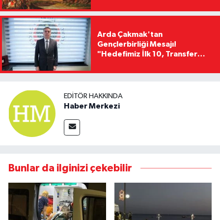
Arda Çakmak'tan
Gençlerbirliği Mesajı!
"Hedefimiz İlk 10, Transfer
Yasağını Kısa Sürede
Kaldıracağız"
EDITÖR HAKKINDA
Haber Merkezi
Bunlar da ilginizi çekebilir