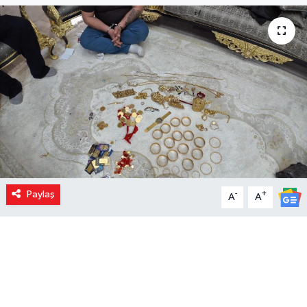
Paylaş
-
+
A
A