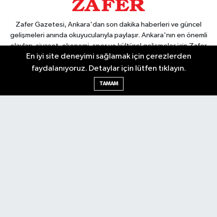
Zafer Gazetesi, Ankara'dan son dakika haberleri ve güncel
gelişmeleri anında okuyucularıyla paylaşır. Ankara'nın en önemli
olayları, siyaset, ekonomi, spor ve kültürel gelişmeler için Zafer
En iyi site deneyimi sağlamak için çerezlerden
Gazetesi'ni takip edin. Başkentin güvendiği haber kaynağı.
faydalanıyoruz. Detaylar için lütfen tıklayın.
TAMAM
Nöbetçi Eczaneler
Hava Durumu
Ankara Namaz Vakitleri
Trafik Durumu
Puan Durumu ve Fikstür
Tüm Manşetler
Son Dakika Haberleri
Haber Arşivi
Güncel
Ekonomi
Künye
Yazarlar
Yaşam