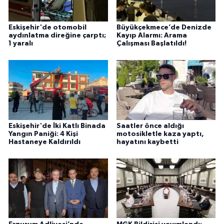
Eskişehir'de otomobil
Büyükçekmece’de Denizde
aydınlatma direğine çarptı;
Kayıp Alarmı: Arama
1 yaralı
Çalışması Başlatıldı!
Eskişehir'de İki Katlı Binada
Saatler önce aldığı
Yangın Paniği: 4 Kişi
motosikletle kaza yaptı,
Hastaneye Kaldırıldı
hayatını kaybetti