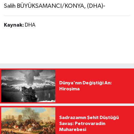
Salih BÜYÜKSAMANCI/KONYA, (DHA)-
Kaynak:
DHA
Dünya'nın Değiştiği An:
Hiroşima
Sadrazamın Şehit Düştüğü
Savaş: Petrovaradin
Muharebesi