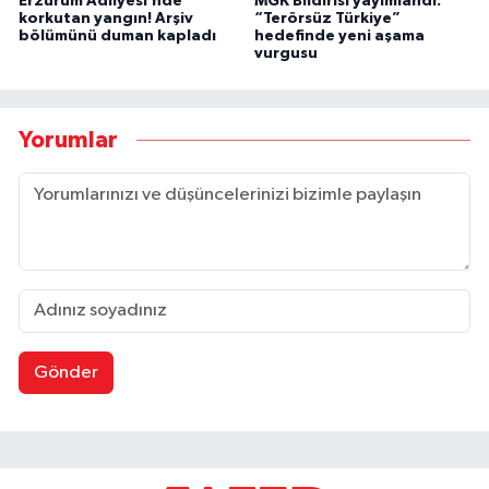
Erzurum Adliyesi’nde
MGK Bildirisi yayımlandı:
korkutan yangın! Arşiv
“Terörsüz Türkiye”
bölümünü duman kapladı
hedefinde yeni aşama
vurgusu
Yorumlar
Gönder