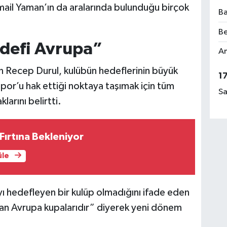
ail Yaman’ın da aralarında bulunduğu birçok
Ba
Be
edefi Avrupa”
Am
n Recep Durul, kulübün hedeflerinin büyük
1
por’u hak ettiği noktaya taşımak için tüm
Sa
klarını belirtti.
ırtına Bekleniyor
üle
ı hedefleyen bir kulüp olmadığını ifade eden
an Avrupa kupalarıdır” diyerek yeni dönem