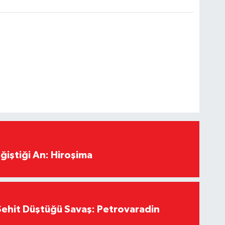
ğiştiği An: Hiroşima
ehit Düştüğü Savaş: Petrovaradin