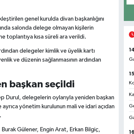
ştirilen genel kurulda divan başkanlığını
nda salonda delege olmayan kişilerin
 toplantıya kısa süreli ara verildi.
1
ından delegeler kimlik ve üyelik kartı
Ga
üvenlik ve düzenin sağlanmasının ardından
1
n başkan seçildi
Ko
Ka
p Durul, delegelerin oylarıyla yeniden başkan
ayrıca yönetim kurulunun mali ve idari açıdan
Ge
.
Ga
Burak Gülener, Engin Arat, Erkan Bilgiç,
1