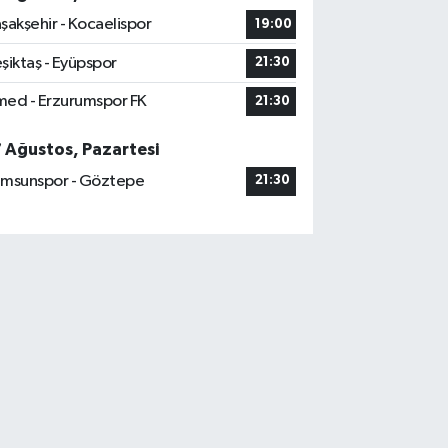
şakşehir - Kocaelispor
19:00
şiktaş - Eyüpspor
21:30
ed - Erzurumspor FK
21:30
7 Ağustos, Pazartesi
msunspor - Göztepe
21:30