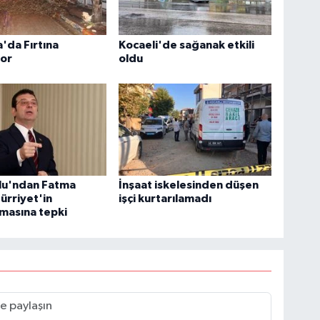
'da Fırtına
Kocaeli'de sağanak etkili
yor
oldu
u'ndan Fatma
İnşaat iskelesinden düşen
ürriyet'in
işçi kurtarılamadı
masına tepki