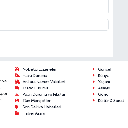
Nöbetçi Eczaneler
Güncel
Hava Durumu
Künye
i ve
Ankara Namaz Vakitleri
Yaşam
.
Trafik Durumu
Asayiş
 spor
Puan Durumu ve Fikstür
Genel
p
Tüm Manşetler
Kültür & Sanat
Son Dakika Haberleri
Haber Arşivi