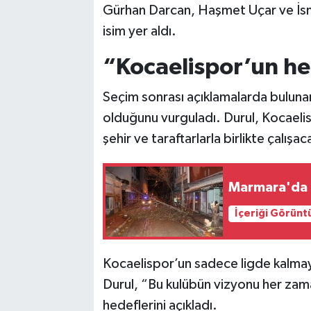
Gürhan Darcan, Haşmet Uçar ve İsm
isim yer aldı.
“Kocaelispor’un h
Seçim sonrası açıklamalarda buluna
olduğunu vurguladı. Durul, Kocaelis
şehir ve taraftarlarla birlikte çalışaca
Marmara'da F
İçeriği Görünt
Kocaelispor’un sadece ligde kalmay
Durul, “Bu kulübün vizyonu her zam
hedeflerini açıkladı.