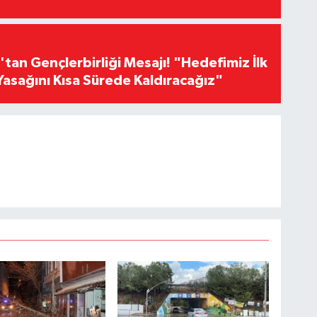
an Gençlerbirliği Mesajı! "Hedefimiz İlk
Yasağını Kısa Sürede Kaldıracağız"