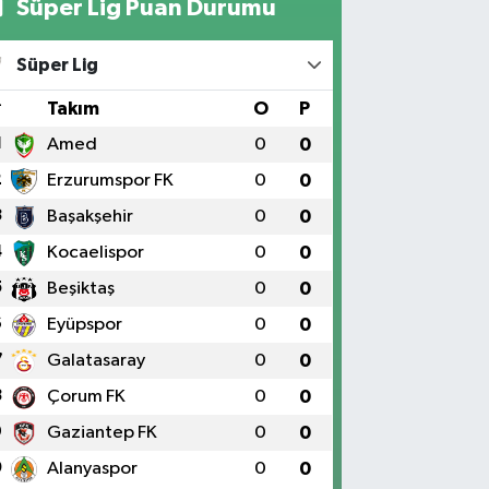
Süper Lig Puan Durumu
Süper Lig
#
Takım
O
P
1
Amed
0
0
2
Erzurumspor FK
0
0
3
Başakşehir
0
0
4
Kocaelispor
0
0
5
Beşiktaş
0
0
6
Eyüpspor
0
0
7
Galatasaray
0
0
8
Çorum FK
0
0
9
Gaziantep FK
0
0
0
Alanyaspor
0
0