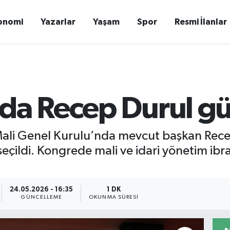
onomi
Yazarlar
Yaşam
Spor
Resmi İlanlar
da Recep Durul gü
ali Genel Kurulu’nda mevcut başkan Recep 
çildi. Kongrede mali ve idari yönetim ibra
24.05.2026 - 16:35
1 DK
GÜNCELLEME
OKUNMA SÜRESI