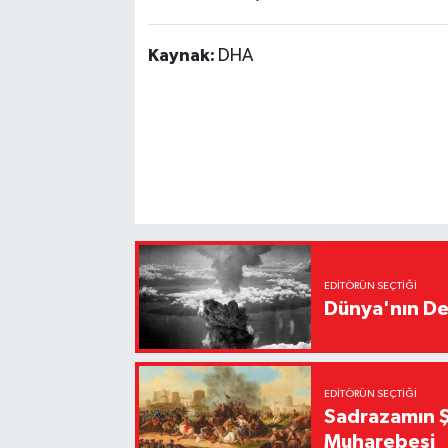
Kaynak:
DHA
EDITÖRÜN SEÇTIĞI
Dünya'nın De
EDITÖRÜN SEÇTIĞI
Sadrazamın Ş
Muharebesi