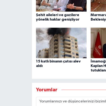
Şehit aileleri ve gazilere
Marmara
yönelik haklar genişliyor
Bekleni
15 katlı binanın çatısı alev
İmamoğl
aldı
Kaplan H
tutuklan
Yorumlar