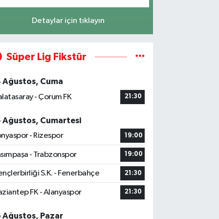
Detaylar için tıklayın
Süper Lig Fikstür
4 Ağustos, Cuma
latasaray - Çorum FK
21:30
5 Ağustos, Cumartesi
nyaspor - Rizespor
19:00
sımpaşa - Trabzonspor
19:00
nçlerbirliği S.K. - Fenerbahçe
21:30
ziantep FK - Alanyaspor
21:30
6 Ağustos, Pazar