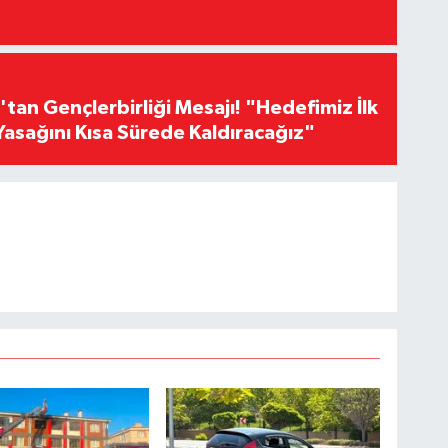
an Gençlerbirliği Mesajı! "Hedefimiz İlk
Yasağını Kısa Sürede Kaldıracağız"