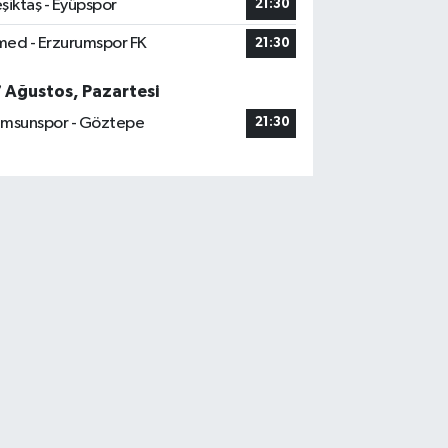
şiktaş - Eyüpspor
21:30
ed - Erzurumspor FK
21:30
7 Ağustos, Pazartesi
msunspor - Göztepe
21:30