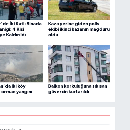
'de İki Katlı Binada
Kaza yerine giden polis
niği: 4 Kişi
ekibi ikinci kazanın mağduru
e Kaldırıldı
oldu
'da iki köy
Balkon korkuluğuna sıkışan
 orman yangını
güvercin kurtarıldı