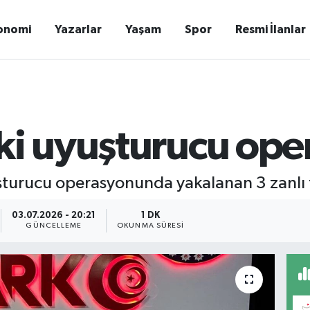
onomi
Yazarlar
Yaşam
Spor
Resmi İlanlar
eki uyuşturucu op
şturucu operasyonunda yakalanan 3 zanlı 
03.07.2026 - 20:21
1 DK
GÜNCELLEME
OKUNMA SÜRESI