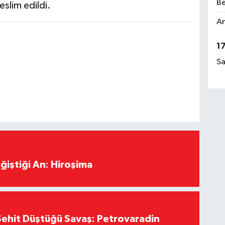
Be
eslim edildi.
Am
1
Sa
ğiştiği An: Hiroşima
ehit Düştüğü Savaş: Petrovaradin