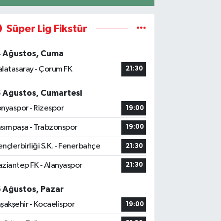
Süper Lig Fikstür
4 Ağustos, Cuma
latasaray - Çorum FK
21:30
5 Ağustos, Cumartesi
nyaspor - Rizespor
19:00
sımpaşa - Trabzonspor
19:00
nçlerbirliği S.K. - Fenerbahçe
21:30
ziantep FK - Alanyaspor
21:30
6 Ağustos, Pazar
şakşehir - Kocaelispor
19:00