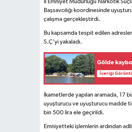
İl Emniyet Müdürlüğü Narkotik Suçl
Başsavcılığı koordinesinde uyuşturu
çalışma gerçekleştirdi.
Bu kapsamda tespit edilen adresler
S.Ç'yi yakaladı.
Gölde kaybol
İçeriği Görünt
İkametlerde yapılan aramada, 17 bi
uyuşturucu ve uyuşturucu madde tic
bin 500 lira ele geçirildi.
Emniyetteki işlemlerin ardından adliy