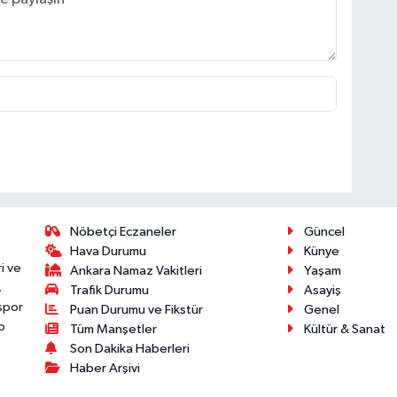
Nöbetçi Eczaneler
Güncel
Hava Durumu
Künye
i ve
Ankara Namaz Vakitleri
Yaşam
.
Trafik Durumu
Asayiş
 spor
Puan Durumu ve Fikstür
Genel
p
Tüm Manşetler
Kültür & Sanat
Son Dakika Haberleri
Haber Arşivi