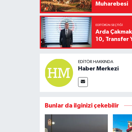
Muharebesi
EDITÖRÜN SEÇTIĞI
Arda Çakmak't
10, Transfer 
EDITÖR HAKKINDA
Haber Merkezi
Bunlar da ilginizi çekebilir