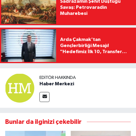
Sadrazamın Şehit Düştüğü
Savaş: Petrovaradin
Muharebesi
Arda Çakmak'tan
Gençlerbirliği Mesajı!
"Hedefimiz İlk 10, Transfer
Yasağını Kısa Sürede
Kaldıracağız"
EDITÖR HAKKINDA
Haber Merkezi
Bunlar da ilginizi çekebilir