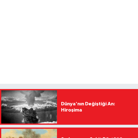
Dünya'nın Değiştiği An:
Hiroşima