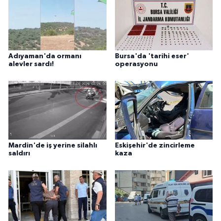
Adıyaman'da ormanı
Bursa'da 'tarihi eser'
alevler sardı!
operasyonu
Mardin'de iş yerine silahlı
Eskişehir'de zincirleme
saldırı
kaza