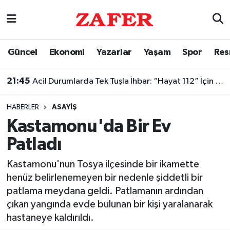
Nöbetçi Eczaneler
Güncel
Ekonomi
Yazarlar
Yaşam
Spor
Res
Hava Durumu
21:45
Acil Durumlarda Tek Tuşla İhbar: “Hayat 112” İçin Kamu Spotu Yayında
Ankara Namaz Vakitleri
HABERLER
ASAYIŞ
Trafik Durumu
Kastamonu'da Bir Ev
Patladı
Süper Lig Puan Durumu ve Fikstür
Kastamonu'nun Tosya ilçesinde bir ikamette
Tüm Manşetler
henüz belirlenemeyen bir nedenle şiddetli bir
patlama meydana geldi. Patlamanın ardından
Son Dakika Haberleri
çıkan yangında evde bulunan bir kişi yaralanarak
hastaneye kaldırıldı.
Haber Arşivi