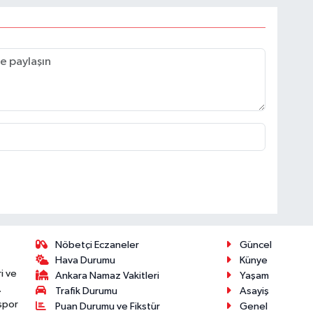
Nöbetçi Eczaneler
Güncel
Hava Durumu
Künye
i ve
Ankara Namaz Vakitleri
Yaşam
.
Trafik Durumu
Asayiş
 spor
Puan Durumu ve Fikstür
Genel