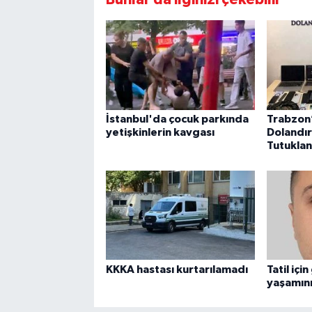
İstanbul'da çocuk parkında
Trabzon’
yetişkinlerin kavgası
Dolandırı
Tutuklan
KKKA hastası kurtarılamadı
Tatil içi
yaşamını 