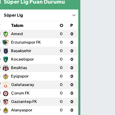
Süper Lig Puan Durumu
Süper Lig
#
Takım
O
P
1
Amed
0
0
2
Erzurumspor FK
0
0
3
Başakşehir
0
0
4
Kocaelispor
0
0
5
Beşiktaş
0
0
6
Eyüpspor
0
0
7
Galatasaray
0
0
8
Çorum FK
0
0
9
Gaziantep FK
0
0
0
Alanyaspor
0
0