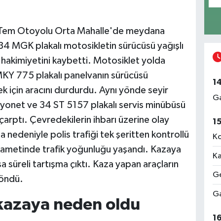
al Tem Otoyolu Orta Mahalle'de meydana
 34 MGK plakalı motosikletin sürücüsü yağışlı
 hakimiyetini kaybetti. Motosiklet yolda
MKY 775 plakalı panelvanın sürücüsü
1
 için aracını durdurdu. Aynı yönde seyir
Ga
myonet ve 34 ST 5157 plakalı servis minübüsü
arptı. Çevredekilerin ihbarı üzerine olay
1
za nedeniyle polis trafiği tek şeritten kontrollü
Ko
tikametinde trafik yoğunluğu yaşandı. Kazaya
Ka
sa süreli tartışma çıktı. Kaza yapan araçların
Ge
döndü.
Ga
kazaya neden oldu
1