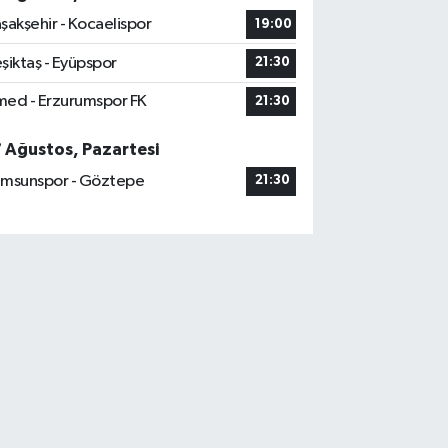
şakşehir - Kocaelispor
19:00
şiktaş - Eyüpspor
21:30
ed - Erzurumspor FK
21:30
7 Ağustos, Pazartesi
msunspor - Göztepe
21:30