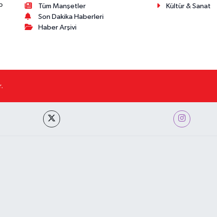
p
Tüm Manşetler
Kültür & Sanat
Son Dakika Haberleri
Haber Arşivi
.