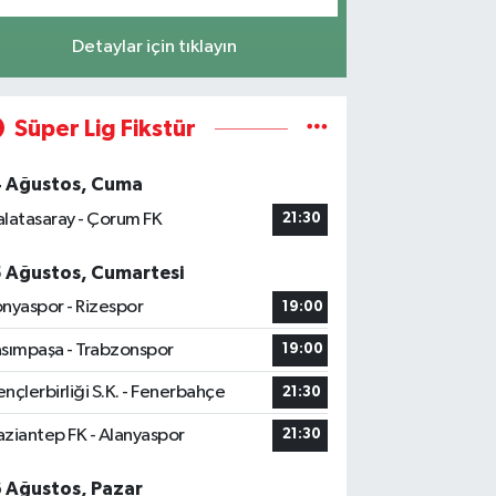
Detaylar için tıklayın
Süper Lig Fikstür
4 Ağustos, Cuma
latasaray - Çorum FK
21:30
5 Ağustos, Cumartesi
nyaspor - Rizespor
19:00
sımpaşa - Trabzonspor
19:00
nçlerbirliği S.K. - Fenerbahçe
21:30
ziantep FK - Alanyaspor
21:30
6 Ağustos, Pazar