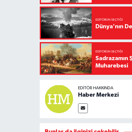
EDITÖRÜN SEÇTIĞI
Dünya'nın De
EDITÖRÜN SEÇTIĞI
Sadrazamın Ş
Muharebesi
EDITÖR HAKKINDA
Haber Merkezi
Bunlar da ilginizi çekebilir