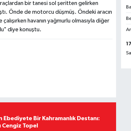
açlardan bir tanesi sol şeritten gelirken
Ba
laştı. Önde de motorcu düşmüş. Öndeki aracın
Be
çalışırken havanın yağmurlu olmasıyla diğer
du" diye konuştu.
Am
1
Sa
Ebediyete Bir Kahramanlık Destanı:
ı Cengiz Topel