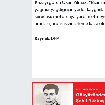
Kazayı gören Okan Yılmaz, "Bizim ar
yağmur yağdığı için yerler kaygan
sürücüsü motorcuya yardım etmeye 
araçlar çarparak zincirleme kaza ol
Kaynak:
DHA
EDITÖRÜN SEÇTIĞI
Gökyüzünden 
Şehit Yüzbaş