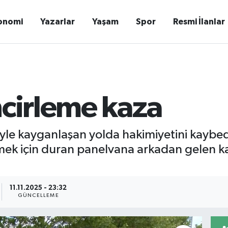
onomi
Yazarlar
Yaşam
Spor
Resmi İlanlar
ncirleme kaza
iyle kayganlaşan yolda hakimiyetini kaybe
tmek için duran panelvana arkadan gelen 
11.11.2025 - 23:32
GÜNCELLEME