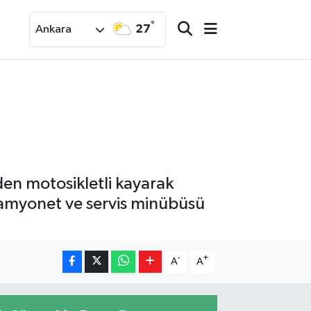
°
27
Ankara
den motosikletli kayarak
kamyonet ve servis minübüsü
-
+
A
A