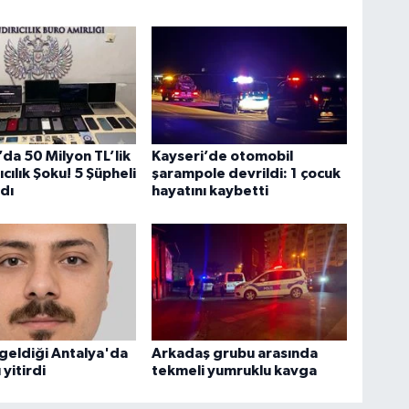
da 50 Milyon TL’lik
Kayseri’de otomobil
cılık Şoku! 5 Şüpheli
şarampole devrildi: 1 çocuk
dı
hayatını kaybetti
n geldiği Antalya'da
Arkadaş grubu arasında
yitirdi
tekmeli yumruklu kavga