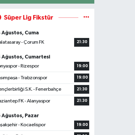
Süper Lig Fikstür
4 Ağustos, Cuma
latasaray - Çorum FK
21:30
5 Ağustos, Cumartesi
nyaspor - Rizespor
19:00
sımpaşa - Trabzonspor
19:00
nçlerbirliği S.K. - Fenerbahçe
21:30
ziantep FK - Alanyaspor
21:30
6 Ağustos, Pazar
şakşehir - Kocaelispor
19:00