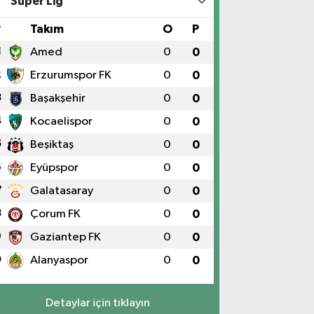
Süper Lig
#
Takım
O
P
1
Amed
0
0
2
Erzurumspor FK
0
0
3
Başakşehir
0
0
4
Kocaelispor
0
0
5
Beşiktaş
0
0
6
Eyüpspor
0
0
7
Galatasaray
0
0
8
Çorum FK
0
0
9
Gaziantep FK
0
0
0
Alanyaspor
0
0
Detaylar için tıklayın