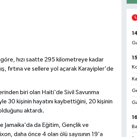
1
Ga
1
göre, hızı saatte 295 kilometreye kadar
Ko
ış, fırtına ve sellere yol açarak Karayipler'de
Ka
Ge
erinden biri olan Haiti'de Sivil Savunma
 30 kişinin hayatını kaybettiğini, 20 kişinin
Ga
 olduğunu aktardı.
1
lke Jamaika'da da Eğitim, Gençlik ve
Ba
on, daha önce 4 olan ölü sayısının 19'a