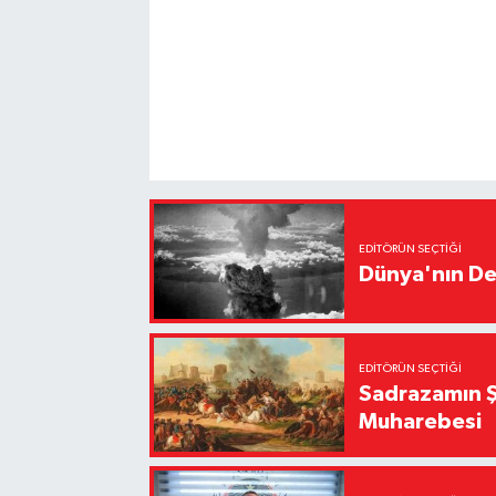
EDITÖRÜN SEÇTIĞI
Dünya'nın De
EDITÖRÜN SEÇTIĞI
Sadrazamın Ş
Muharebesi