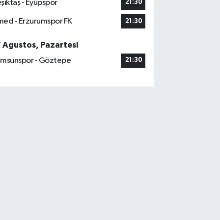
şiktaş - Eyüpspor
21:30
ed - Erzurumspor FK
21:30
7 Ağustos, Pazartesi
msunspor - Göztepe
21:30