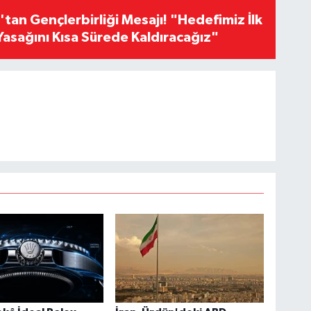
an Gençlerbirliği Mesajı! "Hedefimiz İlk
Yasağını Kısa Sürede Kaldıracağız"