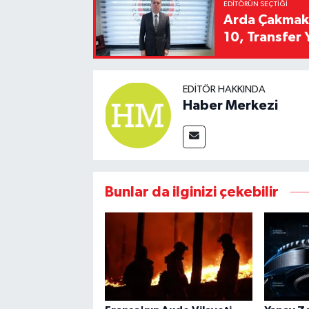
EDITÖRÜN SEÇTIĞI
Arda Çakmak't
10, Transfer 
EDITÖR HAKKINDA
Haber Merkezi
Bunlar da ilginizi çekebilir