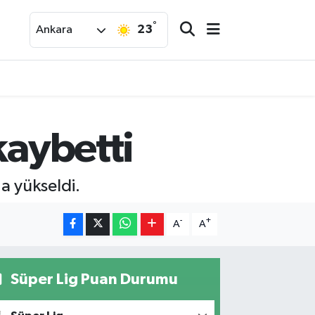
°
23
Ankara
kaybetti
'a yükseldi.
-
+
A
A
Süper Lig Puan Durumu