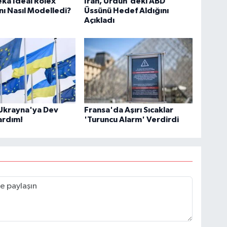
kâ İdeal Rolex
İran, Ürdün'deki ABD
nı Nasıl Modelledi?
Üssünü Hedef Aldığını
Açıkladı
Ukrayna'ya Dev
Fransa'da Aşırı Sıcaklar
ardım!
'Turuncu Alarm' Verdirdi