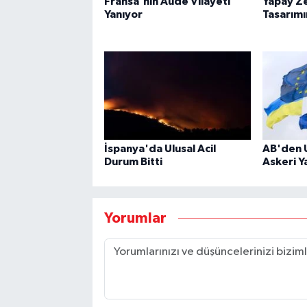
Fransa'nın Aude Vilayeti
Yapay Ze
Yanıyor
Tasarımı
İspanya'da Ulusal Acil
AB'den 
Durum Bitti
Askeri Y
Yorumlar