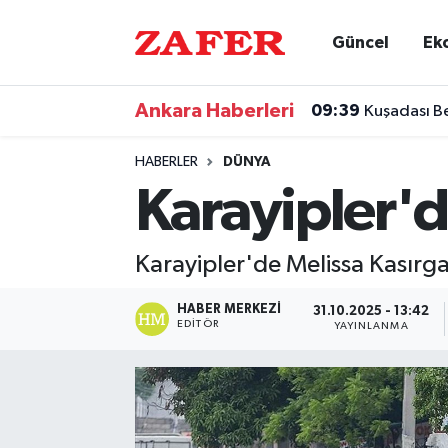
Güncel
Ek
Nöbetçi Eczaneler
Ankara Haberleri
09:39
Kuşadası B
Hava Durumu
HABERLER
DÜNYA
Ankara Namaz Vakitleri
Karayipler'd
Trafik Durumu
Karayipler'de Melissa Kasırgas
Süper Lig Puan Durumu ve Fikstür
HABER MERKEZI
31.10.2025 - 13:42
EDITÖR
YAYINLANMA
Tüm Manşetler
Son Dakika Haberleri
Haber Arşivi