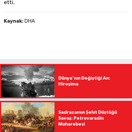
etti.
Kaynak:
DHA
Dünya'nın Değiştiği An:
Hiroşima
Sadrazamın Şehit Düştüğü
Savaş: Petrovaradin
Muharebesi