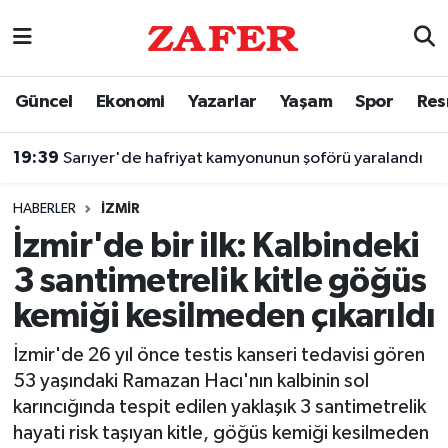
Nöbetçi Eczaneler
Güncel
Ekonomi
Yazarlar
Yaşam
Spor
Res
Hava Durumu
19:39
Sarıyer'de hafriyat kamyonunun şoförü yaralandı
Ankara Namaz Vakitleri
HABERLER
İZMIR
Trafik Durumu
İzmir'de bir ilk: Kalbindeki
3 santimetrelik kitle göğüs
Süper Lig Puan Durumu ve Fikstür
kemiği kesilmeden çıkarıldı
Tüm Manşetler
İzmir'de 26 yıl önce testis kanseri tedavisi gören
53 yaşındaki Ramazan Hacı'nın kalbinin sol
Son Dakika Haberleri
karıncığında tespit edilen yaklaşık 3 santimetrelik
hayati risk taşıyan kitle, göğüs kemiği kesilmeden
Haber Arşivi