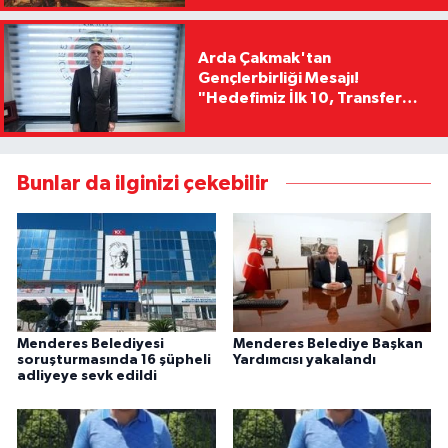
Arda Çakmak'tan
Gençlerbirliği Mesajı!
"Hedefimiz İlk 10, Transfer
Yasağını Kısa Sürede
Kaldıracağız"
Bunlar da ilginizi çekebilir
Menderes Belediyesi
Menderes Belediye Başkan
soruşturmasında 16 şüpheli
Yardımcısı yakalandı
adliyeye sevk edildi