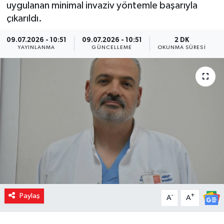
uygulanan minimal invaziv yöntemle başarıyla
çıkarıldı.
09.07.2026 - 10:51
09.07.2026 - 10:51
2 DK
YAYINLANMA
GÜNCELLEME
OKUNMA SÜRESI
Paylaş
-
+
A
A