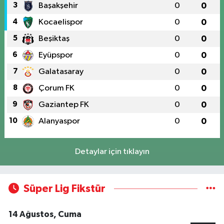
3
Başakşehir
0
0
4
Kocaelispor
0
0
5
Beşiktaş
0
0
6
Eyüpspor
0
0
7
Galatasaray
0
0
8
Çorum FK
0
0
9
Gaziantep FK
0
0
10
Alanyaspor
0
0
Detaylar için tıklayın
Süper Lig Fikstür
14 Ağustos, Cuma