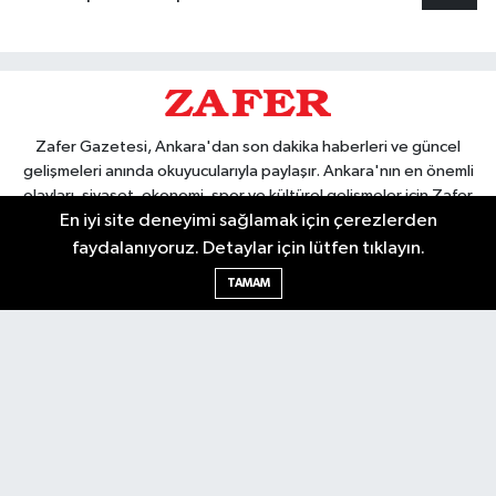
Zafer Gazetesi, Ankara'dan son dakika haberleri ve güncel
gelişmeleri anında okuyucularıyla paylaşır. Ankara'nın en önemli
olayları, siyaset, ekonomi, spor ve kültürel gelişmeler için Zafer
En iyi site deneyimi sağlamak için çerezlerden
Gazetesi'ni takip edin. Başkentin güvendiği haber kaynağı.
faydalanıyoruz. Detaylar için lütfen tıklayın.
TAMAM
Nöbetçi Eczaneler
Hava Durumu
Ankara Namaz Vakitleri
Trafik Durumu
Puan Durumu ve Fikstür
Tüm Manşetler
Son Dakika Haberleri