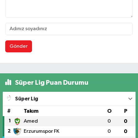
Gönder
Süper Lig Puan Durumu
Süper Lig
#
Takım
O
P
1
Amed
0
0
2
Erzurumspor FK
0
0