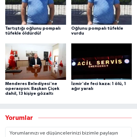
Tartıştığı oğlunu pompalı
Oğlunu pompalı tüfekle
tüfekle öldürdü!
vurdu
Menderes Belediyesi'ne
İzmir'de feci kaza: 1 ölü, 1
operasyon: Başkan Çiçek
ağır yaralı
dahil, 13 kişiye gözaltı
Yorumlar