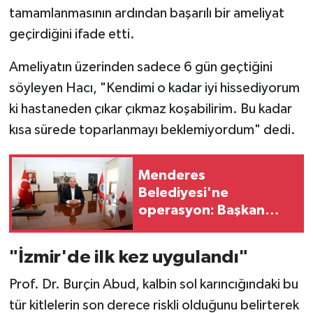
tamamlanmasının ardından başarılı bir ameliyat
geçirdiğini ifade etti.
Ameliyatın üzerinden sadece 6 gün geçtiğini
söyleyen Hacı, "Kendimi o kadar iyi hissediyorum
ki hastaneden çıkar çıkmaz koşabilirim. Bu kadar
kısa sürede toparlanmayı beklemiyordum" dedi.
Menderes
Belediyesi'ne
operasyon: Başkan
Çiçek dahil, 13 kişiye
gözaltı
"İzmir'de ilk kez uygulandı"
Prof. Dr. Burçin Abud, kalbin sol karıncığındaki bu
tür kitlelerin son derece riskli olduğunu belirterek