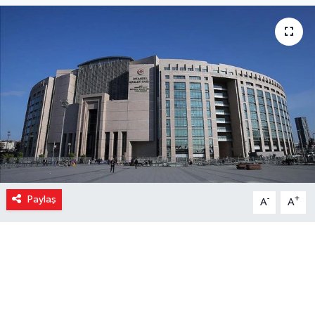
Paylaş
-
+
A
A