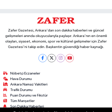
Zafer Gazetesi, Ankara'dan son dakika haberleri ve güncel
gelişmeleri anında okuyucularıyla paylaşır. Ankara'nın en önemli
olayları, siyaset, ekonomi, spor ve kültürel gelişmeler için Zafer
Gazetesi'ni takip edin. Başkentin güvendiği haber kaynağı.
Nöbetçi Eczaneler
Hava Durumu
Ankara Namaz Vakitleri
Trafik Durumu
Puan Durumu ve Fikstür
Tüm Manşetler
Son Dakika Haberleri
Haber Arşivi