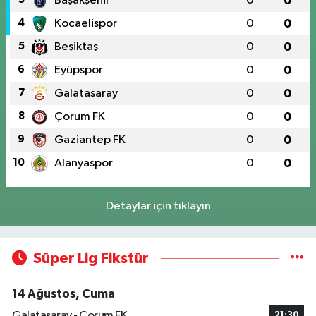
Başakşehir
0
0
4
Kocaelispor
0
0
5
Beşiktaş
0
0
6
Eyüpspor
0
0
7
Galatasaray
0
0
8
Çorum FK
0
0
9
Gaziantep FK
0
0
10
Alanyaspor
0
0
Detaylar için tıklayın
Süper Lig Fikstür
14 Ağustos, Cuma
Galatasaray - Çorum FK
21:30