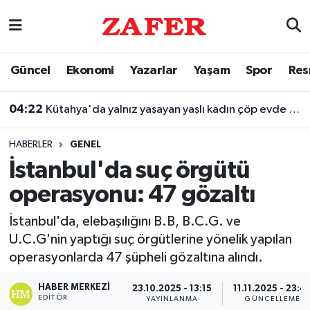
Nöbetçi Eczaneler
Güncel
Ekonomi
Yazarlar
Yaşam
Spor
Res
Hava Durumu
04:22
Kütahya'da yalnız yaşayan yaşlı kadın çöp evde hareketsiz bulundu
Ankara Namaz Vakitleri
HABERLER
GENEL
Trafik Durumu
İstanbul'da suç örgütü
operasyonu: 47 gözaltı
Süper Lig Puan Durumu ve Fikstür
İstanbul'da, elebaşılığını B.B, B.C.G. ve
Tüm Manşetler
U.C.G'nin yaptığı suç örgütlerine yönelik yapılan
operasyonlarda 47 şüpheli gözaltına alındı.
Son Dakika Haberleri
HABER MERKEZI
23.10.2025 - 13:15
11.11.2025 - 23:4
Haber Arşivi
EDITÖR
YAYINLANMA
GÜNCELLEME