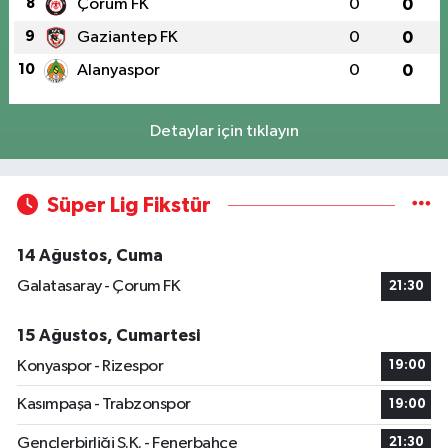
8
Çorum FK
0
0
9
Gaziantep FK
0
0
10
Alanyaspor
0
0
Detaylar için tıklayın
Süper Lig Fikstür
14 Ağustos, Cuma
Galatasaray - Çorum FK
21:30
15 Ağustos, Cumartesi
Konyaspor - Rizespor
19:00
Kasımpaşa - Trabzonspor
19:00
Gençlerbirliği S.K. - Fenerbahçe
21:30