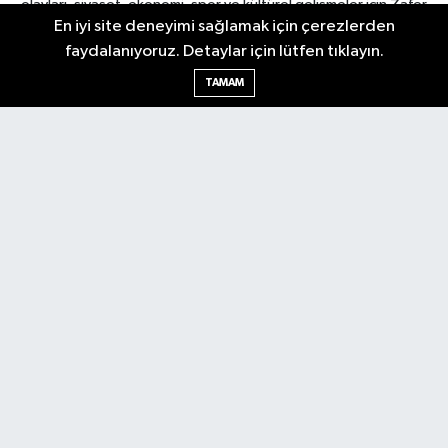
olayları, siyaset, ekonomi, spor ve kültürel gelişmeler için Zafer
En iyi site deneyimi sağlamak için çerezlerden
Gazetesi'ni takip edin. Başkentin güvendiği haber kaynağı.
faydalanıyoruz. Detaylar için lütfen tıklayın.
TAMAM
Nöbetçi Eczaneler
Hava Durumu
Ankara Namaz Vakitleri
Trafik Durumu
Puan Durumu ve Fikstür
Tüm Manşetler
Son Dakika Haberleri
Haber Arşivi
Güncel
Ekonomi
Künye
Yazarlar
Yaşam
Spor
Asayiş
Bilim & Teknoloji
Genel
Gündem
Kültür & Sanat
Magazin