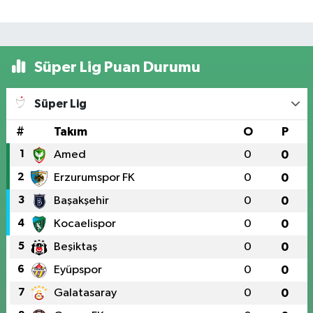
Süper Lig Puan Durumu
Süper Lig
#
Takım
O
P
1
Amed
0
0
2
Erzurumspor FK
0
0
3
Başakşehir
0
0
4
Kocaelispor
0
0
5
Beşiktaş
0
0
6
Eyüpspor
0
0
7
Galatasaray
0
0