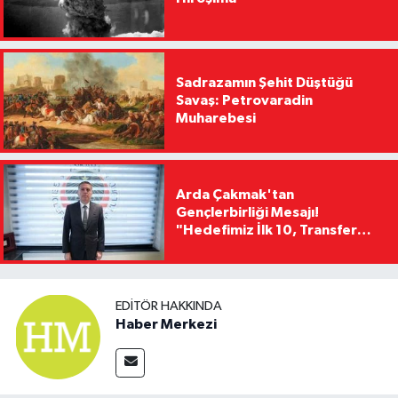
Sadrazamın Şehit Düştüğü
Savaş: Petrovaradin
Muharebesi
Arda Çakmak'tan
Gençlerbirliği Mesajı!
"Hedefimiz İlk 10, Transfer
Yasağını Kısa Sürede
Kaldıracağız"
EDITÖR HAKKINDA
Haber Merkezi