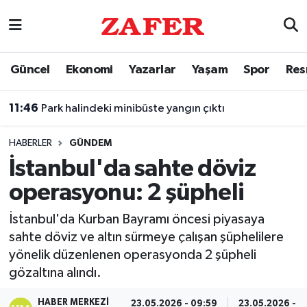
Nöbetçi Eczaneler
Güncel
Ekonomi
Yazarlar
Yaşam
Spor
Res
Hava Durumu
11:46
Park halindeki minibüste yangın çıktı
Ankara Namaz Vakitleri
HABERLER
GÜNDEM
Trafik Durumu
İstanbul'da sahte döviz
operasyonu: 2 şüpheli
Süper Lig Puan Durumu ve Fikstür
İstanbul'da Kurban Bayramı öncesi piyasaya
Tüm Manşetler
sahte döviz ve altın sürmeye çalışan şüphelilere
yönelik düzenlenen operasyonda 2 şüpheli
Son Dakika Haberleri
gözaltına alındı.
Haber Arşivi
HABER MERKEZI
23.05.2026 - 09:59
23.05.2026 - 0