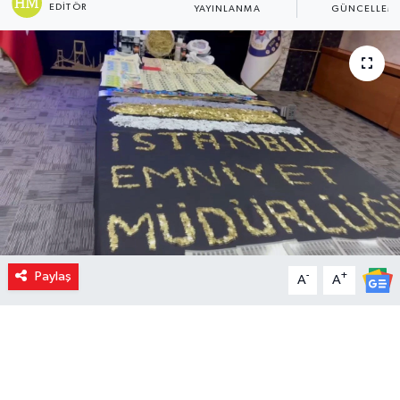
EDITÖR
YAYINLANMA
GÜNCELLEM
Paylaş
-
+
A
A