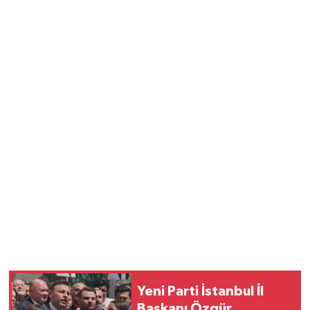
Yeni Parti İstanbul İl
Başkanı Özgür