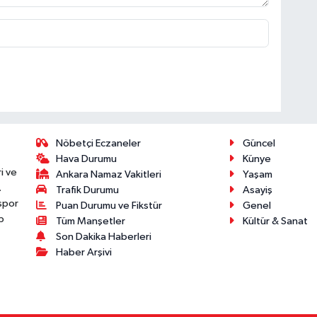
Nöbetçi Eczaneler
Güncel
Hava Durumu
Künye
i ve
Ankara Namaz Vakitleri
Yaşam
.
Trafik Durumu
Asayiş
 spor
Puan Durumu ve Fikstür
Genel
p
Tüm Manşetler
Kültür & Sanat
Son Dakika Haberleri
Haber Arşivi