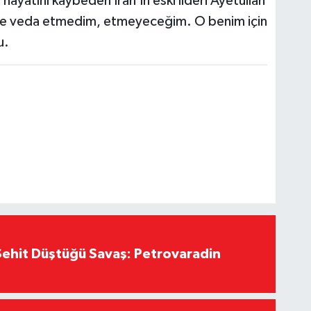
 hayatını kaybeden İran'ın eski lideri Ayetullah
hbere veda etmedim, etmeyeceğim. O benim için
u.
ehit Düştüğü Savaş: Petrovaradin