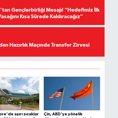
an Gençlerbirliği Mesajı! "Hedefimiz İlk
Yasağını Kısa Sürede Kaldıracağız"
an Hazırlık Maçında Transfer Zirvesi
re'de aşırı sıcaklar
Çin, ABD'ye yönelik