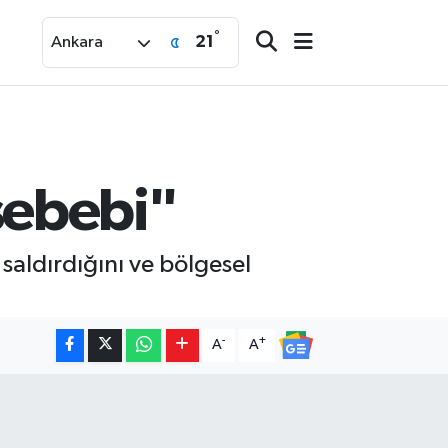
°
21
Ankara
 sebebi"
saldırdığını ve bölgesel
-
+
A
A