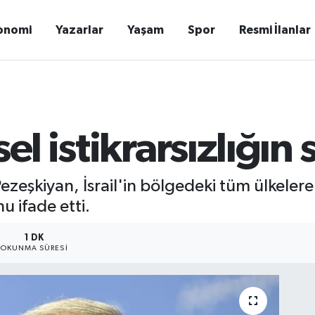
onomi
Yazarlar
Yaşam
Spor
Resmi İlanlar
sel istikrarsızlığın
şkiyan, İsrail'in bölgedeki tüm ülkelere 
u ifade etti.
1 DK
OKUNMA SÜRESI