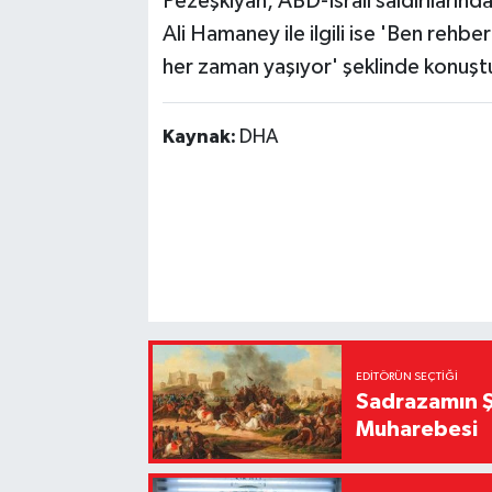
Pezeşkiyan, ABD-İsrail saldırılarında
Ali Hamaney ile ilgili ise 'Ben re
her zaman yaşıyor' şeklinde konuşt
Kaynak:
DHA
EDITÖRÜN SEÇTIĞI
Sadrazamın Ş
Muharebesi