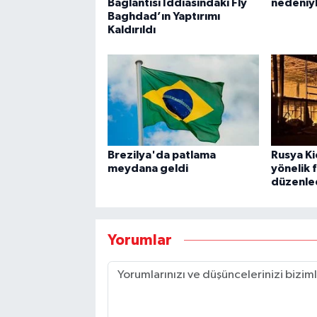
Bağlantısı İddiasındaki Fly
nedeniyl
Baghdad’ın Yaptırımı
Kaldırıldı
Brezilya'da patlama
Rusya Ki
meydana geldi
yönelik f
düzenle
Yorumlar