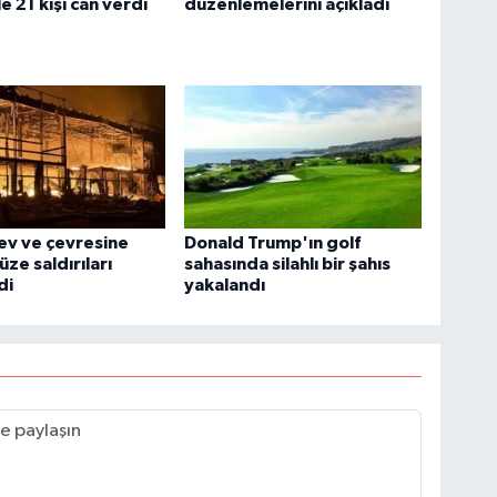
e 21 kişi can verdi
düzenlemelerini açıkladı
ev ve çevresine
Donald Trump'ın golf
üze saldırıları
sahasında silahlı bir şahıs
di
yakalandı