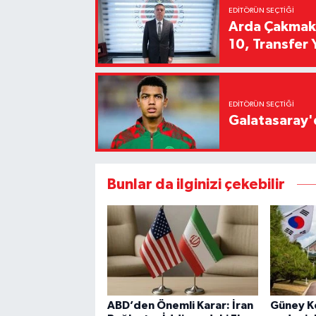
EDITÖRÜN SEÇTIĞI
Arda Çakmak't
10, Transfer 
EDITÖRÜN SEÇTIĞI
Galatasaray'd
Bunlar da ilginizi çekebilir
ABD’den Önemli Karar: İran
Güney Ko