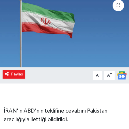
Paylaş
-
+
A
A
İRAN'ın ABD'nin teklifine cevabını Pakistan
aracılığıyla ilettiği bildirildi.