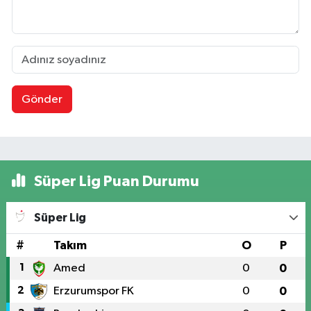
Gönder
Süper Lig Puan Durumu
Süper Lig
#
Takım
O
P
1
Amed
0
0
2
Erzurumspor FK
0
0