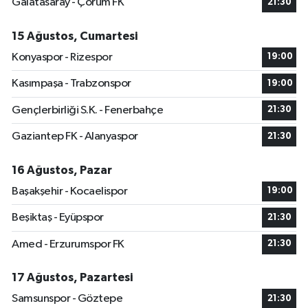
Galatasaray - Çorum FK
21:30
15 Ağustos, Cumartesi
Konyaspor - Rizespor
19:00
Kasımpaşa - Trabzonspor
19:00
Gençlerbirliği S.K. - Fenerbahçe
21:30
Gaziantep FK - Alanyaspor
21:30
16 Ağustos, Pazar
Başakşehir - Kocaelispor
19:00
Beşiktaş - Eyüpspor
21:30
Amed - Erzurumspor FK
21:30
17 Ağustos, Pazartesi
Samsunspor - Göztepe
21:30