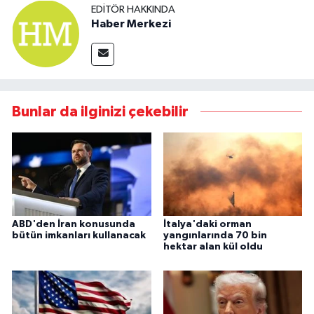
EDITÖR HAKKINDA
Haber Merkezi
Bunlar da ilginizi çekebilir
ABD'den İran konusunda
İtalya'daki orman
bütün imkanları kullanacak
yangınlarında 70 bin
hektar alan kül oldu