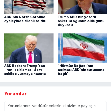
ABD'nin North Carolina
Trump ABD'nin yeterli
eyaleyinde silahlı saldırı
askeri stoğunun olduğunu
duyurdu
ABD Başkanı Trump'tan
"Hürmüz Boğazı'nın
'İran' açıklaması: Sert
açılması ABD'nin tutumuna
şekilde vurmaya hazırız
bağlı"
Yorumlar