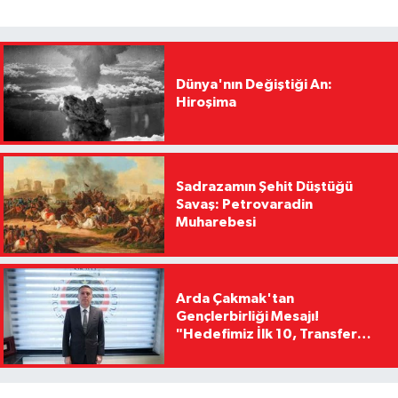
Dünya'nın Değiştiği An:
Hiroşima
Sadrazamın Şehit Düştüğü
Savaş: Petrovaradin
Muharebesi
Arda Çakmak'tan
Gençlerbirliği Mesajı!
"Hedefimiz İlk 10, Transfer
Yasağını Kısa Sürede
Kaldıracağız"