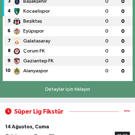
3
Başakşehir
0
0
4
Kocaelispor
0
0
5
Beşiktaş
0
0
6
Eyüpspor
0
0
7
Galatasaray
0
0
8
Çorum FK
0
0
9
Gaziantep FK
0
0
10
Alanyaspor
0
0
Detaylar için tıklayın
Süper Lig Fikstür
14 Ağustos, Cuma